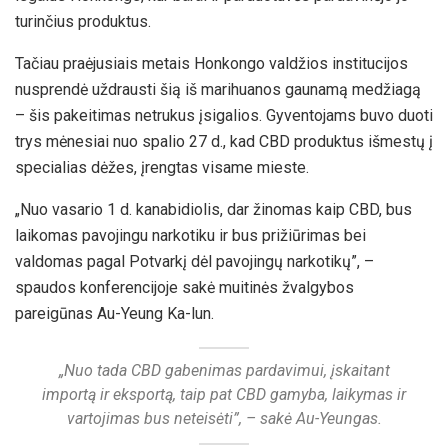
turinčius produktus.
Tačiau praėjusiais metais Honkongo valdžios institucijos
nusprendė uždrausti šią iš marihuanos gaunamą medžiagą
– šis pakeitimas netrukus įsigalios. Gyventojams buvo duoti
trys mėnesiai nuo spalio 27 d., kad CBD produktus išmestų į
specialias dėžes, įrengtas visame mieste.
„Nuo vasario 1 d. kanabidiolis, dar žinomas kaip CBD, bus
laikomas pavojingu narkotiku ir bus prižiūrimas bei
valdomas pagal Potvarkį dėl pavojingų narkotikų”, –
spaudos konferencijoje sakė muitinės žvalgybos
pareigūnas Au-Yeung Ka-lun.
„Nuo tada CBD gabenimas pardavimui, įskaitant
importą ir eksportą, taip pat CBD gamyba, laikymas ir
vartojimas bus neteisėti”, – sakė Au-Yeungas.