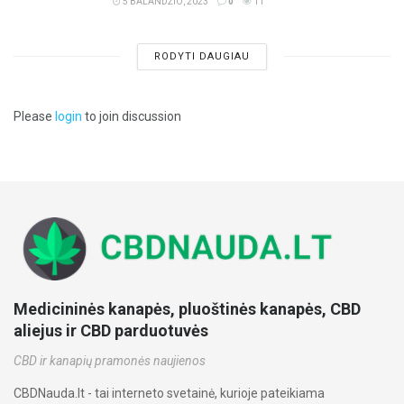
5 BALANDŽIO, 2023
0
11
RODYTI DAUGIAU
Please
login
to join discussion
Medicininės kanapės, pluoštinės kanapės, CBD
aliejus ir CBD parduotuvės
CBD ir kanapių pramonės naujienos
CBDNauda.lt - tai interneto svetainė, kurioje pateikiama