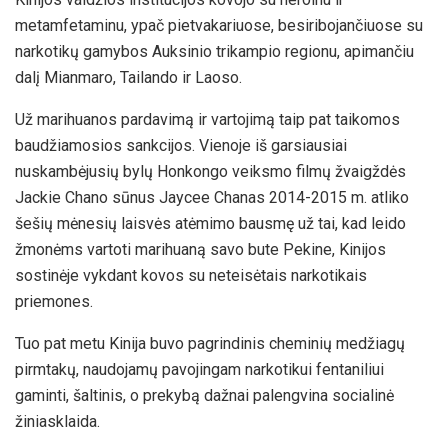
metamfetaminu, ypač pietvakariuose, besiribojančiuose su
narkotikų gamybos Auksinio trikampio regionu, apimančiu
dalį Mianmaro, Tailando ir Laoso.
Už marihuanos pardavimą ir vartojimą taip pat taikomos
baudžiamosios sankcijos. Vienoje iš garsiausiai
nuskambėjusių bylų Honkongo veiksmo filmų žvaigždės
Jackie Chano sūnus Jaycee Chanas 2014-2015 m. atliko
šešių mėnesių laisvės atėmimo bausmę už tai, kad leido
žmonėms vartoti marihuaną savo bute Pekine, Kinijos
sostinėje vykdant kovos su neteisėtais narkotikais
priemones.
Tuo pat metu Kinija buvo pagrindinis cheminių medžiagų
pirmtakų, naudojamų pavojingam narkotikui fentaniliui
gaminti, šaltinis, o prekybą dažnai palengvina socialinė
žiniasklaida.