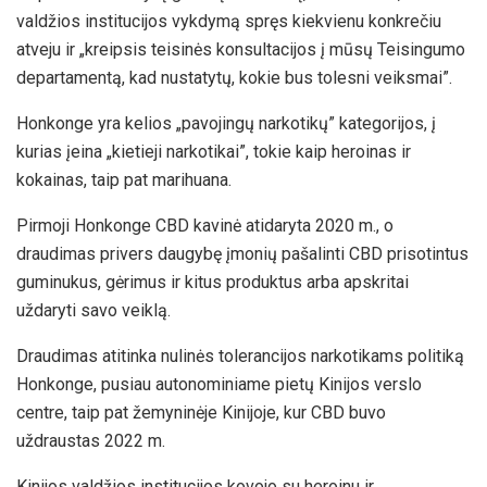
valdžios institucijos vykdymą spręs kiekvienu konkrečiu
atveju ir „kreipsis teisinės konsultacijos į mūsų Teisingumo
departamentą, kad nustatytų, kokie bus tolesni veiksmai”.
Honkonge yra kelios „pavojingų narkotikų” kategorijos, į
kurias įeina „kietieji narkotikai”, tokie kaip heroinas ir
kokainas, taip pat marihuana.
Pirmoji Honkonge CBD kavinė atidaryta 2020 m., o
draudimas privers daugybę įmonių pašalinti CBD prisotintus
guminukus, gėrimus ir kitus produktus arba apskritai
uždaryti savo veiklą.
Draudimas atitinka nulinės tolerancijos narkotikams politiką
Honkonge, pusiau autonominiame pietų Kinijos verslo
centre, taip pat žemyninėje Kinijoje, kur CBD buvo
uždraustas 2022 m.
Kinijos valdžios institucijos kovojo su heroinu ir