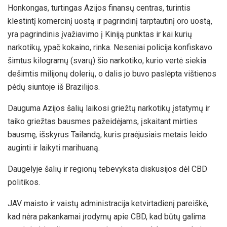
Honkongas, turtingas Azijos finansų centras, turintis
klestintį komercinį uostą ir pagrindinį tarptautinį oro uostą,
yra pagrindinis įvažiavimo į Kiniją punktas ir kai kurių
narkotikų, ypač kokaino, rinka. Neseniai policija konfiskavo
šimtus kilogramų (svarų) šio narkotiko, kurio vertė siekia
dešimtis milijonų dolerių, o dalis jo buvo paslėpta vištienos
pėdų siuntoje iš Brazilijos.
Dauguma Azijos šalių laikosi griežtų narkotikų įstatymų ir
taiko griežtas bausmes pažeidėjams, įskaitant mirties
bausmę, išskyrus Tailandą, kuris praėjusiais metais leido
auginti ir laikyti marihuaną.
Daugelyje šalių ir regionų tebevyksta diskusijos dėl CBD
politikos.
JAV maisto ir vaistų administracija ketvirtadienį pareiškė,
kad nėra pakankamai įrodymų apie CBD, kad būtų galima