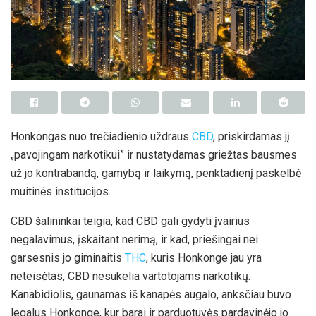
Honkongas nuo trečiadienio uždraus
CBD
, priskirdamas jį
„pavojingam narkotikui” ir nustatydamas griežtas bausmes
už jo kontrabandą, gamybą ir laikymą, penktadienį paskelbė
muitinės institucijos.
CBD šalininkai teigia, kad CBD gali gydyti įvairius
negalavimus, įskaitant nerimą, ir kad, priešingai nei
garsesnis jo giminaitis
THC
, kuris Honkonge jau yra
neteisėtas, CBD nesukelia vartotojams narkotikų.
Kanabidiolis, gaunamas iš kanapės augalo, anksčiau buvo
legalus Honkonge, kur barai ir parduotuvės pardavinėjo jo