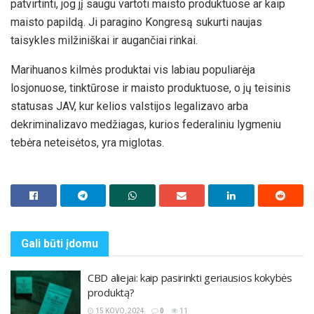
patvirtinti, jog jį saugu vartoti maisto produktuose ar kaip
maisto papildą. Ji paragino Kongresą sukurti naujas
taisykles milžiniškai ir augančiai rinkai.
Marihuanos kilmės produktai vis labiau populiarėja
losjonuose, tinktūrose ir maisto produktuose, o jų teisinis
statusas JAV, kur kelios valstijos legalizavo arba
dekriminalizavo medžiagas, kurios federaliniu lygmeniu
tebėra neteisėtos, yra miglotas.
Gali būti
įdomu
CBD aliejai: kaip pasirinkti geriausios kokybės
produktą?
15 KOVO, 2024
0
11