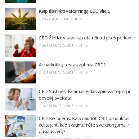
Kaip išsirinkti veiksmingą CBD aliejų
23 VASARIO, 2024
0
11
CBD Žiedai: viskas ką reikia žinoti prieš perkant
30 BALANDŽIO, 2023
0
11
Ar narkotikų testas aptinka CBD?
13 BALANDŽIO, 2023
0
11
CBD Suktinės: Išsamus gidas apie vartojimą ir
poveikį sveikatai
13 BALANDŽIO, 2023
0
11
CBD Kelionėms: Kaip naudoti CBD produktus
keliaujant, kad skatintumėte sveikatingumą ir
pusiausvyrą?