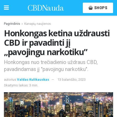
CBDNauda
SHOPS
Pagrindinis
Kanapių naujienos
Honkongas ketina uždrausti
CBD ir pavadinti jį
„pavojingu narkotiku”
Honkongas nuo trečiadienio uždraus CBD,
pavadindamas jį "pavojingu narkotiku".
autorius
Valdas Kulikauskas
13 balandžio, 2023
Skaitymo laikas: 3 min.