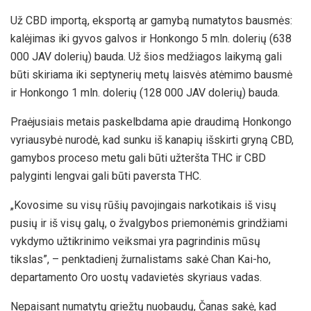
Už CBD importą, eksportą ar gamybą numatytos bausmės:
kalėjimas iki gyvos galvos ir Honkongo 5 mln. dolerių (638
000 JAV dolerių) bauda. Už šios medžiagos laikymą gali
būti skiriama iki septynerių metų laisvės atėmimo bausmė
ir Honkongo 1 mln. dolerių (128 000 JAV dolerių) bauda.
Praėjusiais metais paskelbdama apie draudimą Honkongo
vyriausybė nurodė, kad sunku iš kanapių išskirti gryną CBD,
gamybos proceso metu gali būti užteršta THC ir CBD
palyginti lengvai gali būti paversta THC.
„Kovosime su visų rūšių pavojingais narkotikais iš visų
pusių ir iš visų galų, o žvalgybos priemonėmis grindžiami
vykdymo užtikrinimo veiksmai yra pagrindinis mūsų
tikslas”, – penktadienį žurnalistams sakė Chan Kai-ho,
departamento Oro uostų vadavietės skyriaus vadas.
Nepaisant numatytų griežtų nuobaudų, Čanas sakė, kad