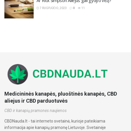
Ar Rick Simpson Aliejus gali gydyti vėžį?
7 RUGPJŪČIO, 2023
0
11
Medicininės kanapės, pluoštinės kanapės, CBD
aliejus ir CBD parduotuvės
CBD ir kanapių pramonės naujienos
CBDNauda.lt - tai interneto svetainė, kurioje pateikiama
informacija apie kanapių pramonę Lietuvoje. Svetainėje