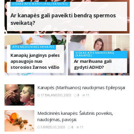
VISKAS APIE MARIHUANĄ (KANAPES)
Ar kanapės gali paveikti bendrą spermos
sveikatą?
APIE MEDICININES KANAPES
VISKAS APIE MARIHUANĄ
Kanapių junginys peles
(KANAPES)
apsaugojo nuo
Ar marihuana gali
storosios žarnos vėžio
gydyti ADHD?
Kanapės (Marihuanos) naudojimas Epilepsijai
17 BALANDŽIO, 2020
0
11
Medicininės kanapės: Šalutinis poveikis,
naudojimas, pavojai.
5 BIRŽELIO, 2020
0
11