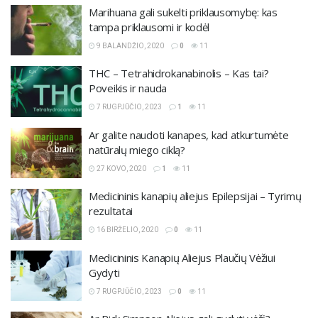
Marihuana gali sukelti priklausomybę: kas
tampa priklausomi ir kodėl
9 BALANDŽIO, 2020
0
11
THC – Tetrahidrokanabinolis – Kas tai?
Poveikis ir nauda
7 RUGPJŪČIO, 2023
1
11
Ar galite naudoti kanapes, kad atkurtumėte
natūralų miego ciklą?
27 KOVO, 2020
1
11
Medicininis kanapių aliejus Epilepsijai – Tyrimų
rezultatai
16 BIRŽELIO, 2020
0
11
Medicininis Kanapių Aliejus Plaučių Vėžiui
Gydyti
7 RUGPJŪČIO, 2023
0
11