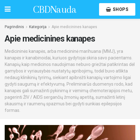
CBDNauda
SHOPS
Pagrindinis
Kategorija
Apie medicinines kanapes
Apie medicinines kanapes
Medicininės kanapės, arba medicininė marihuana (MMJ), yra
kanapės ir kanabinoidai, kuriuos gydytojai skiria savo pacientams.
Kanapių kaip medicinos naudojimas nebuvo griežtai patikrintas dėl
gamybos ir vyriausybės nustatytų apribojimų, todėl buvo atlikta
nedaug klinikinių tyrimų, siekiant apibrėžti kanapių vartojimo ligai
gydyti saugumą ir efektyvumą. Preliminarūs duomenys rodo, kad
kanapės gali sumažinti pykinimą ir vėmimą chemoterapijos metu,
pagerinti ŽIV / AIDS sergančių žmonių apetitą, sumažinti lėtinį
skausmą ir raumenų spazmus bei gydyti sunkias epilepsijos
formas.