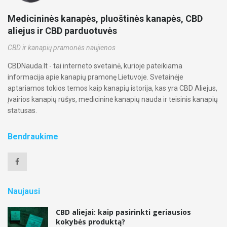
Medicininės kanapės, pluoštinės kanapės, CBD
aliejus ir CBD parduotuvės
CBD ir kanapių pramonės naujienos
CBDNauda.lt - tai interneto svetainė, kurioje pateikiama
informacija apie kanapių pramonę Lietuvoje. Svetainėje
aptariamos tokios temos kaip kanapių istorija, kas yra CBD Aliejus,
įvairios kanapių rūšys, medicininė kanapių nauda ir teisinis kanapių
statusas.
Bendraukime
Naujausi
CBD aliejai: kaip pasirinkti geriausios
kokybės produktą?