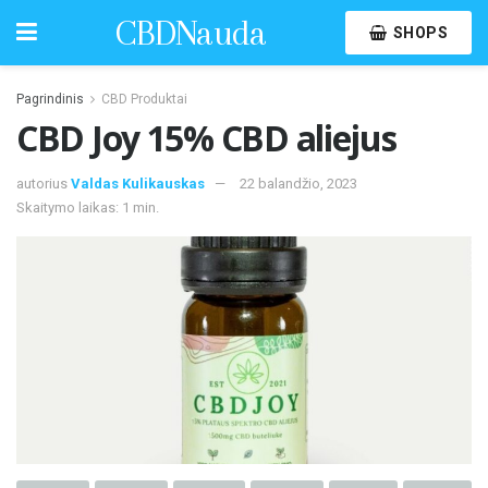
CBDNauda
SHOPS
Pagrindinis
CBD Produktai
CBD Joy 15% CBD aliejus
autorius
Valdas Kulikauskas
22 balandžio, 2023
Skaitymo laikas: 1 min.