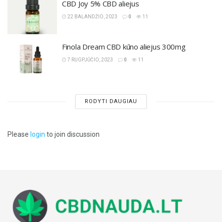
CBD Joy 5% CBD aliejus
22 BALANDŽIO, 2023
0
11
Finola Dream CBD kūno aliejus 300mg
7 RUGPJŪČIO, 2023
0
11
RODYTI DAUGIAU
Please
login
to join discussion