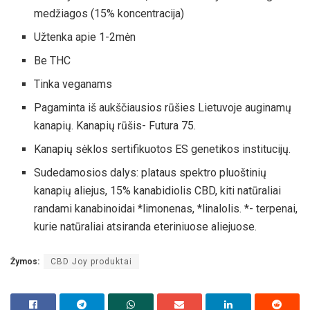
medžiagos (15% koncentracija)
Užtenka apie 1-2mėn
Be THC
Tinka veganams
Pagaminta iš aukščiausios rūšies Lietuvoje auginamų
kanapių. Kanapių rūšis- Futura 75.
Kanapių sėklos sertifikuotos ES genetikos institucijų.
Sudedamosios dalys: plataus spektro pluoštinių
kanapių aliejus, 15% kanabidiolis CBD, kiti natūraliai
randami kanabinoidai *limonenas, *linalolis. *- terpenai,
kurie natūraliai atsiranda eteriniuose aliejuose.
Žymos:
CBD Joy produktai