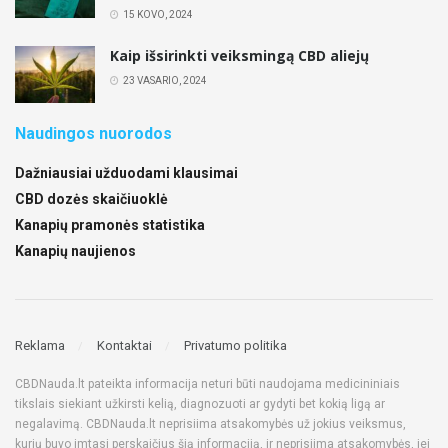
15 KOVO, 2024
Kaip išsirinkti veiksmingą CBD aliejų
23 VASARIO, 2024
Naudingos nuorodos
Dažniausiai užduodami klausimai
CBD dozės skaičiuoklė
Kanapių pramonės statistika
Kanapių naujienos
Reklama
Kontaktai
Privatumo politika
CBDNauda.lt pateikta informacija neturi būti naudojama medicininiais
tikslais siekiant užkirsti kelią, diagnozuoti ar gydyti bet kokią ligą ar
negalavimą. CBDNauda.lt neprisiima atsakomybės už jokius veiksmus,
kurių buvo imtasi perskaičius šią informaciją, ir neprisiima atsakomybės, jei