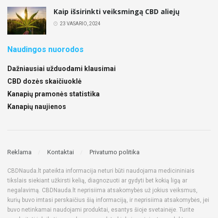
Kaip išsirinkti veiksmingą CBD aliejų
23 VASARIO, 2024
Naudingos nuorodos
Dažniausiai užduodami klausimai
CBD dozės skaičiuoklė
Kanapių pramonės statistika
Kanapių naujienos
Reklama
Kontaktai
Privatumo politika
CBDNauda.lt pateikta informacija neturi būti naudojama medicininiais
tikslais siekiant užkirsti kelią, diagnozuoti ar gydyti bet kokią ligą ar
negalavimą. CBDNauda.lt neprisiima atsakomybės už jokius veiksmus,
kurių buvo imtasi perskaičius šią informaciją, ir neprisiima atsakomybės, jei
buvo netinkamai naudojami produktai, esantys šioje svetainėje. Turite