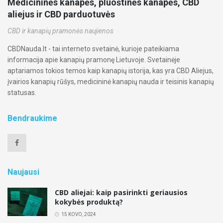
Medicininės kanapės, pluoštinės kanapės, CBD
aliejus ir CBD parduotuvės
CBD ir kanapių pramonės naujienos
CBDNauda.lt - tai interneto svetainė, kurioje pateikiama
informacija apie kanapių pramonę Lietuvoje. Svetainėje
aptariamos tokios temos kaip kanapių istorija, kas yra CBD Aliejus,
įvairios kanapių rūšys, medicininė kanapių nauda ir teisinis kanapių
statusas.
Bendraukime
Naujausi
CBD aliejai: kaip pasirinkti geriausios
kokybės produktą?
15 KOVO, 2024