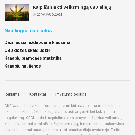
Kaip išsirinkti veiksmingą CBD aliejų
23 VASARIO, 2024
Naudingos nuorodos
Dažniausiai užduodami klausimai
CBD dozės skaičiuoklė
Kanapių pramonės statistika
Kanapių naujienos
Reklama
Kontaktai
Privatumo politika
CBDNauda.lt pateikta informacija neturi būti naudojama medicininiais
tikslais siekiant užkirsti kelią, diagnozuoti ar gydyti bet kokią ligą ar
negalavimą. CBDNauda.lt neprisiima atsakomybės už jokius veiksmus,
kurių buvo imtasi perskaičius šią informaciją, ir neprisiima atsakomybės, jei
buvo netinkamai naudojami produktai, esantys šioje svetainėje. Turite