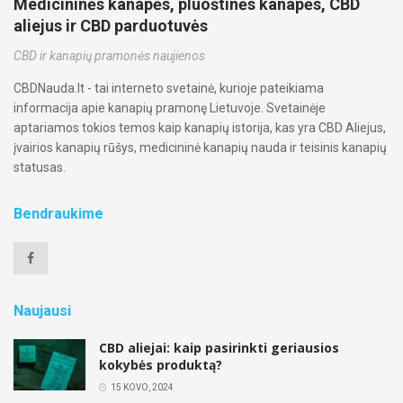
Medicininės kanapės, pluoštinės kanapės, CBD
aliejus ir CBD parduotuvės
CBD ir kanapių pramonės naujienos
CBDNauda.lt - tai interneto svetainė, kurioje pateikiama
informacija apie kanapių pramonę Lietuvoje. Svetainėje
aptariamos tokios temos kaip kanapių istorija, kas yra CBD Aliejus,
įvairios kanapių rūšys, medicininė kanapių nauda ir teisinis kanapių
statusas.
Bendraukime
Naujausi
CBD aliejai: kaip pasirinkti geriausios
kokybės produktą?
15 KOVO, 2024