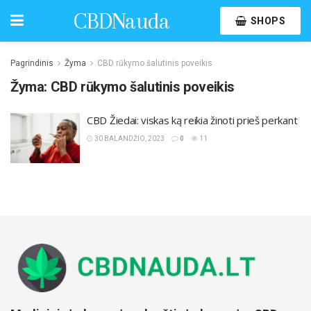
CBDNauda
SHOPS
Pagrindinis
Žyma
CBD rūkymo šalutinis poveikis
Žyma:
CBD rūkymo šalutinis poveikis
CBD Žiedai: viskas ką reikia žinoti prieš perkant
30 BALANDŽIO, 2023
0
11