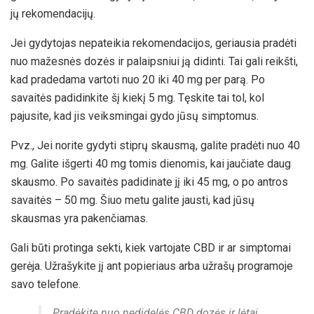
jų rekomendacijų.
Jei gydytojas nepateikia rekomendacijos, geriausia pradėti
nuo mažesnės dozės ir palaipsniui ją didinti. Tai gali reikšti,
kad pradedama vartoti nuo 20 iki 40 mg per parą. Po
savaitės padidinkite šį kiekį 5 mg. Tęskite tai tol, kol
pajusite, kad jis veiksmingai gydo jūsų simptomus.
Pvz., Jei norite gydyti stiprų skausmą, galite pradėti nuo 40
mg. Galite išgerti 40 mg tomis dienomis, kai jaučiate daug
skausmo. Po savaitės padidinate jį iki 45 mg, o po antros
savaitės – 50 mg. Šiuo metu galite jausti, kad jūsų
skausmas yra pakenčiamas.
Gali būti protinga sekti, kiek vartojate CBD ir ar simptomai
gerėja. Užrašykite jį ant popieriaus arba užrašų programoje
savo telefone.
Pradėkite nuo nedidelės CBD dozės ir lėtai