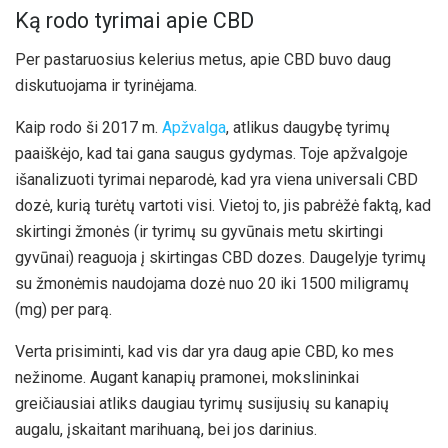
Ką rodo tyrimai apie CBD
Per pastaruosius kelerius metus, apie CBD buvo daug
diskutuojama ir tyrinėjama.
Kaip rodo ši 2017 m.
Apžvalga
, atlikus daugybę tyrimų
paaiškėjo, kad tai gana saugus gydymas. Toje apžvalgoje
išanalizuoti tyrimai neparodė, kad yra viena universali CBD
dozė, kurią turėtų vartoti visi. Vietoj to, jis pabrėžė faktą, kad
skirtingi žmonės (ir tyrimų su gyvūnais metu skirtingi
gyvūnai) reaguoja į skirtingas CBD dozes. Daugelyje tyrimų
su žmonėmis naudojama dozė nuo 20 iki 1500 miligramų
(mg) per parą.
Verta prisiminti, kad vis dar yra daug apie CBD, ko mes
nežinome. Augant kanapių pramonei, mokslininkai
greičiausiai atliks daugiau tyrimų susijusių su kanapių
augalu, įskaitant marihuaną, bei jos darinius.