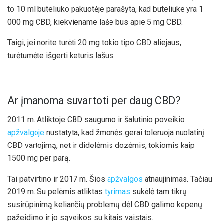
to 10 ml buteliuko pakuotėje parašyta, kad buteliuke yra 1
000 mg CBD, kiekviename laše bus apie 5 mg CBD.
Taigi, jei norite turėti 20 mg tokio tipo CBD aliejaus,
turėtumėte išgerti keturis lašus.
Ar įmanoma suvartoti per daug CBD?
2011 m. Atliktoje CBD saugumo ir šalutinio poveikio
apžvalgoje
nustatyta, kad žmonės gerai toleruoja nuolatinį
CBD vartojimą, net ir didelėmis dozėmis, tokiomis kaip
1500 mg per parą.
Tai patvirtino ir 2017 m. Šios
apžvalgos
atnaujinimas. Tačiau
2019 m. Su pelėmis atliktas
tyrimas
sukėlė tam tikrų
susirūpinimą keliančių problemų dėl CBD galimo kepenų
pažeidimo ir jo sąveikos su kitais vaistais.