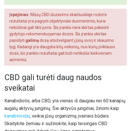
Įspėjimas:
Mūsų CBD dozavimo skaičiuoklėje rodomi
rezultatai yra pagrįsti objektyviais duomenimis, kurie
nebūtinai gali tikti jums. Šis įrankis nėra skirtas pakeisti
gydytojo rekomenduojamas dozes. Šis įrankis skirtas
pasiūlyti
galimą
dozę atsižvelgiant į jūsų svorį ir skausmo
lygį. Kadangi yra daugybė kitų veiksnių, nuo kurių priklauso
dozė, šio įrankio rezultatai gali būti netikslūs kiekvienam
asmeniui.
CBD gali turėti daug naudos
sveikatai
Kanabidiolis, arba CBD, yra vienas iš daugiau nei 60 kanapių
augalų aktyvių junginių. Šie aktyvūs junginiai, žinomi kaip
kanabinoidai
, veikia jūsų organizmą įvairiais būdais.
Skaitykite žemiau ir sužinokite, kaip teisingas CBD