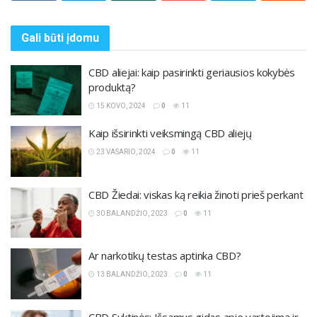
Gali būti
įdomu
CBD aliejai: kaip pasirinkti geriausios kokybės
produktą?
15 KOVO, 2024
0
11
Kaip išsirinkti veiksmingą CBD aliejų
23 VASARIO, 2024
0
11
CBD Žiedai: viskas ką reikia žinoti prieš perkant
30 BALANDŽIO, 2023
0
11
Ar narkotikų testas aptinka CBD?
13 BALANDŽIO, 2023
0
11
CBD Suktinės: Išsamus gidas apie vartojimą ir