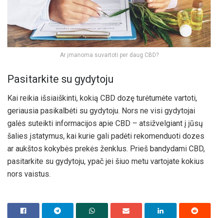
Ar įmanoma suvartoti per daug CBD?
Pasitarkite su gydytoju
Kai reikia išsiaiškinti, kokią CBD dozę turėtumėte vartoti,
geriausia pasikalbėti su gydytoju. Nors ne visi gydytojai
galės suteikti informacijos apie CBD – atsižvelgiant į jūsų
šalies įstatymus, kai kurie gali padėti rekomenduoti dozes
ar aukštos kokybės prekės ženklus. Prieš bandydami CBD,
pasitarkite su gydytoju, ypač jei šiuo metu vartojate kokius
nors vaistus.