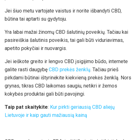
Jei šiuo metu vartojate vaistus ir norite išbandyti CBD,
būtina tai aptarti su gydytoju.
Yra labai mažai žinomų CBD šalutinių poveikių. Tačiau kai
pasireiškia šalutinis poveikis, tai gali būti viduriavimas,
apetito pokyčiai ir nuovargis.
Jei ieškote greito ir lengvo CBD įsigijimo būdo, internete
galite rasti daugybę
CBD prekės ženklų
. Tačiau prieš
pirkdami būtinai ištyrinėkite kiekvieną prekės ženklą. Nors
grynas, tikras CBD laikomas saugiu, netikri ir žemos
kokybės produktai gali būti pavojingi.
Taip pat skaitykite
:
Kur pirkti geriausią CBD aliejų
Lietuvoje ir kaip gauti mažiausią kainą