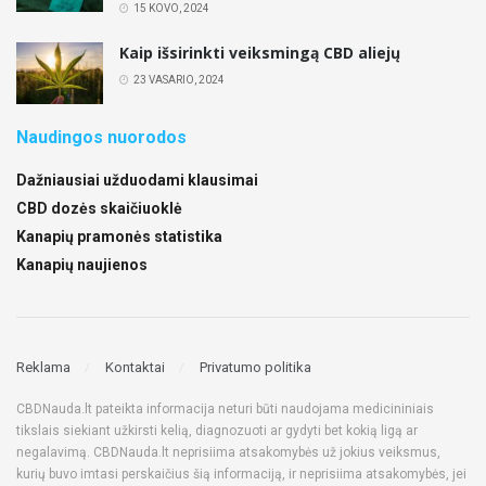
15 KOVO, 2024
Kaip išsirinkti veiksmingą CBD aliejų
23 VASARIO, 2024
Naudingos nuorodos
Dažniausiai užduodami klausimai
CBD dozės skaičiuoklė
Kanapių pramonės statistika
Kanapių naujienos
Reklama
Kontaktai
Privatumo politika
CBDNauda.lt pateikta informacija neturi būti naudojama medicininiais
tikslais siekiant užkirsti kelią, diagnozuoti ar gydyti bet kokią ligą ar
negalavimą. CBDNauda.lt neprisiima atsakomybės už jokius veiksmus,
kurių buvo imtasi perskaičius šią informaciją, ir neprisiima atsakomybės, jei