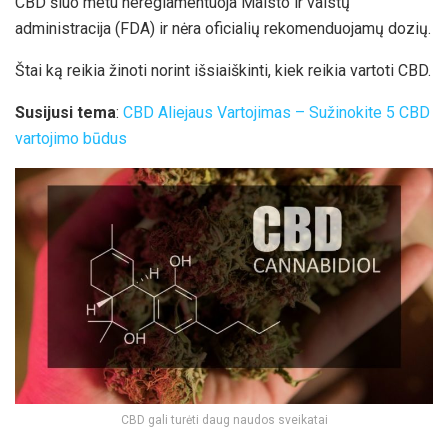
CBD šiuo metu nereglamentuoja Maisto ir vaistų
administracija (FDA) ir nėra oficialių rekomenduojamų dozių.
Štai ką reikia žinoti norint išsiaiškinti, kiek reikia vartoti CBD.
Susijusi tema
:
CBD Aliejaus Vartojimas – Sužinokite 5 CBD
vartojimo būdus
CBD gali turėti daug naudos sveikatai