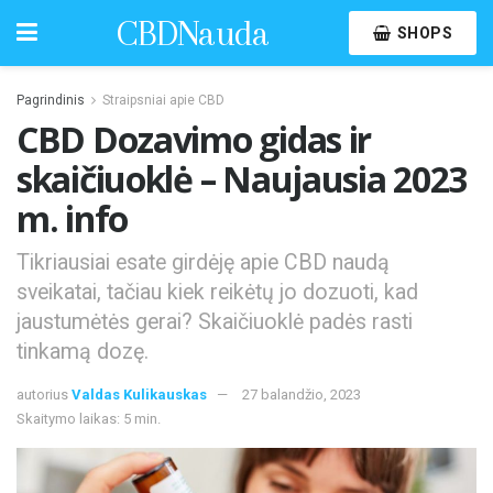
CBDNauda
SHOPS
Pagrindinis
Straipsniai apie CBD
CBD Dozavimo gidas ir
skaičiuoklė – Naujausia 2023
m. info
Tikriausiai esate girdėję apie CBD naudą
sveikatai, tačiau kiek reikėtų jo dozuoti, kad
jaustumėtės gerai? Skaičiuoklė padės rasti
tinkamą dozę.
autorius
Valdas Kulikauskas
27 balandžio, 2023
Skaitymo laikas: 5 min.