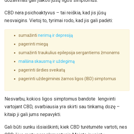
dozavimas gali įtakoti jūsų ligos simptomus.
CBD nėra psichoaktyvus – tai reiškia, kad jis jūsų
nesvaigins. Vietoj to, tyrimai rodo, kad jis gali padėti:
sumažinti
nerimą ir depresiją
pagerinti miegą
sumažinti traukulius epilepsija sergantiems žmonėms
malšina skausmą ir uždegimą
pagerinti širdies sveikatą
pagerinti uždegiminės žarnos ligos (IBD) simptomus
Nesvarbu, kokios ligos simptomus bandote lengvinti
vartojant CBD, svarbiausia yra skirti sau tinkamą dozę –
kitaip ji gali jums nepavykti.
Gali būti sunku išsiaiškinti, kiek CBD turėtumėte vartoti, nes