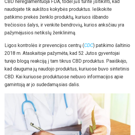
CBD nereglamentuoja FDA, todėl jūs turite įsitikinti, kad
naudojate tik aukštos kokybės produktus. Ieškokite
patikimo prekės ženklo produktų, kuriuos išbando
trečiosios šalys, ir venkite bendrovių, kurios anksčiau yra
pažymėjusios netikslų ženklinimą.
Ligos kontrolės ir prevencijos centrų (
CDC
) patikimo šaltinio
2018 m. Ataskaitoje pažymėta, kad 52 Jutos gyventojai
turėjo blogą reakciją į tam tikrus CBD produktus. Paaiškėjo,
kad dauguma jų naudojo produktus, kuriuose buvo sintetinis
CBD. Kai kuriuose produktuose nebuvo informacijos apie
gamintoją ar jo sudedamąsias dalis.