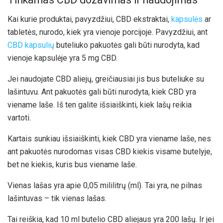
Kai kurie produktai, pavyzdžiui, CBD ekstraktai,
kapsulės
ar
tabletės, nurodo, kiek yra vienoje porcijoje. Pavyzdžiui, ant
CBD kapsulių
buteliuko pakuotės gali būti nurodyta, kad
vienoje kapsulėje yra 5 mg CBD.
Jei naudojate CBD aliejų, greičiausiai jis bus buteliuke su
lašintuvu. Ant pakuotės gali būti nurodyta, kiek CBD yra
viename laše. Iš ten galite išsiaiškinti, kiek lašų reikia
vartoti.
Kartais sunkiau išsiaiškinti, kiek CBD yra viename laše, nes
ant pakuotės nurodomas visas CBD kiekis visame butelyje,
bet ne kiekis, kuris bus viename laše.
Vienas lašas yra apie 0,05 mililitrų (ml). Tai yra, ne pilnas
lašintuvas – tik vienas lašas.
Tai reiškia, kad 10 ml butelio CBD aliejaus yra 200 lašų. Ir jei