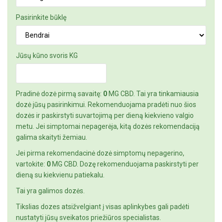
Pasirinkite būklę
Jūsų kūno svoris KG
Pradinė dozė pirmą savaitę:
0
MG CBD. Tai yra tinkamiausia
dozė jūsų pasirinkimui. Rekomenduojama pradėti nuo šios
dozės ir paskirstyti suvartojimą per dieną kiekvieno valgio
metu. Jei simptomai nepagerėja, kitą dozės rekomendaciją
galima skaityti žemiau.
Jei pirma rekomendacinė dozė simptomų nepagerino,
vartokite:
0
MG CBD. Dozę rekomenduojama paskirstyti per
dieną su kiekvienu patiekalu.
Tai yra galimos dozės.
Tikslias dozes atsižvelgiant į visas aplinkybes gali padėti
nustatyti jūsų sveikatos priežiūros specialistas.