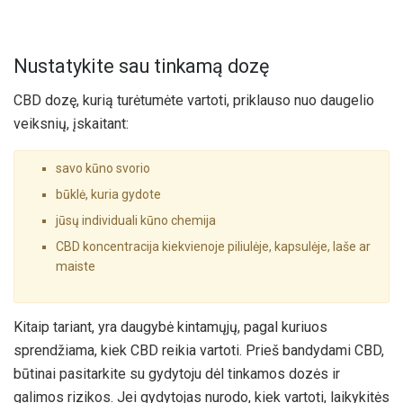
Nustatykite sau tinkamą dozę
CBD dozę, kurią turėtumėte vartoti, priklauso nuo daugelio
veiksnių, įskaitant:
savo kūno svorio
būklė, kuria gydote
jūsų individuali kūno chemija
CBD koncentracija kiekvienoje piliulėje, kapsulėje, laše ar
maiste
Kitaip tariant, yra daugybė kintamųjų, pagal kuriuos
sprendžiama, kiek CBD reikia vartoti. Prieš bandydami CBD,
būtinai pasitarkite su gydytoju dėl tinkamos dozės ir
galimos rizikos. Jei gydytojas nurodo, kiek vartoti, laikykitės