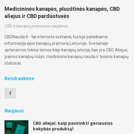
Medicininės kanapės, pluoštinės kanapės, CBD
aliejus ir CBD parduotuvės
CBD ir kanapių pramonės naujienos
CBDNauda.lt - tai interneto svetainė, kurioje pateikiama
informacija apie kanapių pramonę Lietuvoje. Svetainėje
aptariamos tokios temos kaip kanapių istorija, kas yra CBD Aliejus,
įvairios kanapių rūšys, medicininė kanapių nauda ir teisinis kanapių
statusas.
Bendraukime
Naujausi
CBD aliejai: kaip pasirinkti geriausios
kokybės produktą?