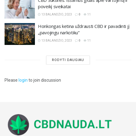
poveikį sveikatai
13 BALANDŽIO, 2023
0
11
Honkongas ketina uždrausti CBD ir pavadinti jį
„pavojingu narkotiku”
13 BALANDŽIO, 2023
0
11
RODYTI DAUGIAU
Please
login
to join discussion