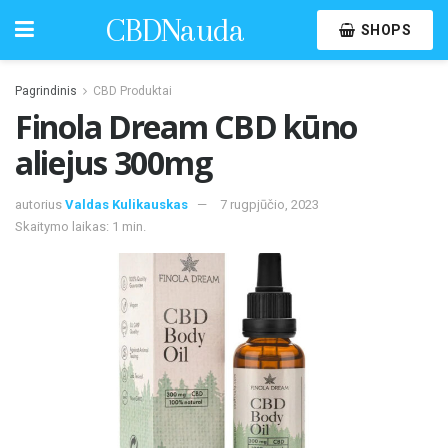
CBDNauda
SHOPS
Pagrindinis
CBD Produktai
Finola Dream CBD kūno
aliejus 300mg
autorius
Valdas Kulikauskas
7 rugpjūčio, 2023
Skaitymo laikas: 1 min.