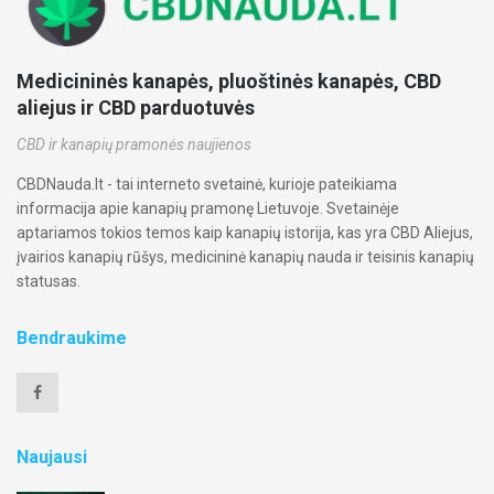
Medicininės kanapės, pluoštinės kanapės, CBD
aliejus ir CBD parduotuvės
CBD ir kanapių pramonės naujienos
CBDNauda.lt - tai interneto svetainė, kurioje pateikiama
informacija apie kanapių pramonę Lietuvoje. Svetainėje
aptariamos tokios temos kaip kanapių istorija, kas yra CBD Aliejus,
įvairios kanapių rūšys, medicininė kanapių nauda ir teisinis kanapių
statusas.
Bendraukime
Naujausi