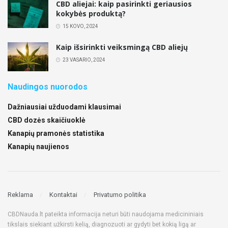
CBD aliejai: kaip pasirinkti geriausios
kokybės produktą?
15 KOVO, 2024
Kaip išsirinkti veiksmingą CBD aliejų
23 VASARIO, 2024
Naudingos nuorodos
Dažniausiai užduodami klausimai
CBD dozės skaičiuoklė
Kanapių pramonės statistika
Kanapių naujienos
Reklama
Kontaktai
Privatumo politika
CBDNauda.lt pateikta informacija neturi būti naudojama medicininiais
tikslais siekiant užkirsti kelią, diagnozuoti ar gydyti bet kokią ligą ar