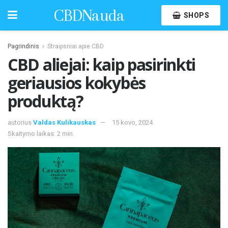
CBDNauda
SHOPS
Pagrindinis
Straipsniai apie CBD
CBD aliejai: kaip pasirinkti
geriausios kokybės
produktą?
autorius
Valdas Kulikauskas
15 kovo, 2024
Skaitymo laikas: 2 min.