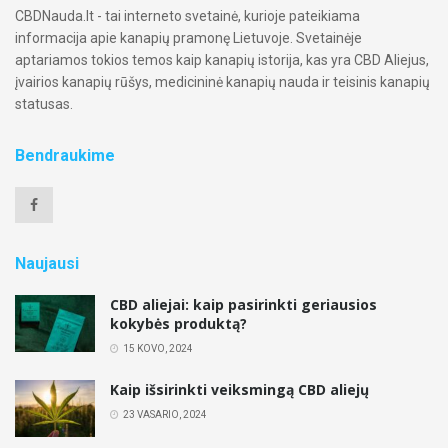
CBDNauda.lt - tai interneto svetainė, kurioje pateikiama
informacija apie kanapių pramonę Lietuvoje. Svetainėje
aptariamos tokios temos kaip kanapių istorija, kas yra CBD Aliejus,
įvairios kanapių rūšys, medicininė kanapių nauda ir teisinis kanapių
statusas.
Bendraukime
Naujausi
CBD aliejai: kaip pasirinkti geriausios
kokybės produktą?
15 KOVO, 2024
Kaip išsirinkti veiksmingą CBD aliejų
23 VASARIO, 2024