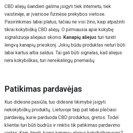
CBD aliejų šiandien galima įsigyti tiek internetu, tiek
vaistinėje, ar įvairiose fizinėse prekybos vietose.
Pasirinkimas labai platus, tačiau ne visi žino, kaip atpažinti
tikrai kokybišką CBD aliejų. O pirmiausia apie kokybę
signalizuoja aliejaus skonis.
Kanapių aliejus
turi turėti
lengvą kanapių prieskonį. Jokių būdu produktas neturi būti
labai kartus arba saldus. Tai gali būti signalas, kad aliejus
nėra kokybiškas, turi nereikalingų priemaišų.
Patikimas pardavėjas
Kuo didesnė pasiūla, tuo didesnė tikimybė įsigyti
nekokybiškų produktų. Lietuvoje taip pat labai plečiasi
pardavėjų, kurie parduoda CBD produktus, gretos. Todėl
klientai turi būti budrūs ir rinktis tik patikimas pardavimo
vietas. Kaip žinoti, kieno kanapių aliejus kokybiškiausias?