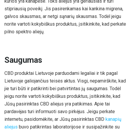
kurios yra kanapėse. Toks aliejus yra geriausias ir turi
stipriausią poveikį. Jis pasirenkamas kai kankina migrena,
galvos skausmas, ar netgi sąnarių skausmas. Todėl jeigu
norite vartoti kokybiškus produktus, įsitikinkite, kad perkate
pilno spektro aliejų.
Saugumas
CBD produktai Lietuvoje parduodami legaliai ir tik pagal
Lietuvoje galiojančius teisės aktus. Visgi, nepamirškite, kad
jie turi būti ir patikrinti bei patvirtintas jų saugumas. Todėl
jeigu norite vartoti kokybiškus produktus, įsitikinkite, kad
Jūsų pasirinktas CBD aliejus yra patikimas. Apie tai
pardavėjas turi informuoti savo pirkėjus. Jeigu perkate
internetu, pasidomėkite, ar Jūsų pasirinktas CBD
kanapių
aliejus
buvo patikrintas laboratorijose ir susipažinkite su