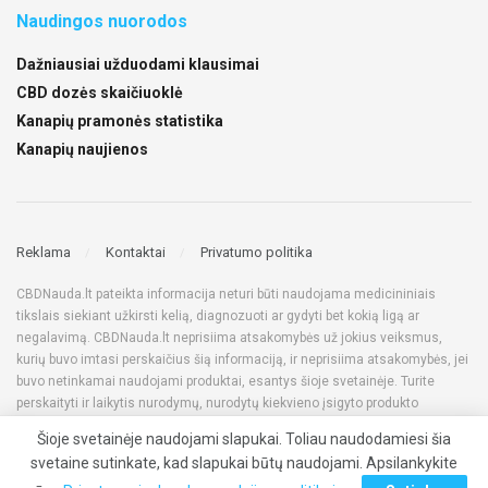
Naudingos nuorodos
Dažniausiai užduodami klausimai
CBD dozės skaičiuoklė
Kanapių pramonės statistika
Kanapių naujienos
Reklama
Kontaktai
Privatumo politika
CBDNauda.lt pateikta informacija neturi būti naudojama medicininiais
tikslais siekiant užkirsti kelią, diagnozuoti ar gydyti bet kokią ligą ar
negalavimą. CBDNauda.lt neprisiima atsakomybės už jokius veiksmus,
kurių buvo imtasi perskaičius šią informaciją, ir neprisiima atsakomybės, jei
buvo netinkamai naudojami produktai, esantys šioje svetainėje. Turite
perskaityti ir laikytis nurodymų, nurodytų kiekvieno įsigyto produkto
etiketėje. Prieš naudodami bet kokius produktus, kuriuos matote šioje
Šioje svetainėje naudojami slapukai. Toliau naudodamiesi šia
svetainėje, visada pasitarkite su gydytoju, taip pat įsitikinkite jų teisėtumu
svetaine sutinkate, kad slapukai būtų naudojami. Apsilankykite
savo šalyje. Visos teisės saugomos © 2022 CBDNauda.lt