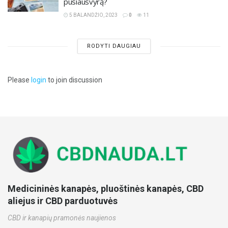
pusiausvyrą?
5 BALANDŽIO, 2023
0
11
RODYTI DAUGIAU
Please
login
to join discussion
Medicininės kanapės, pluoštinės kanapės, CBD
aliejus ir CBD parduotuvės
CBD ir kanapių pramonės naujienos