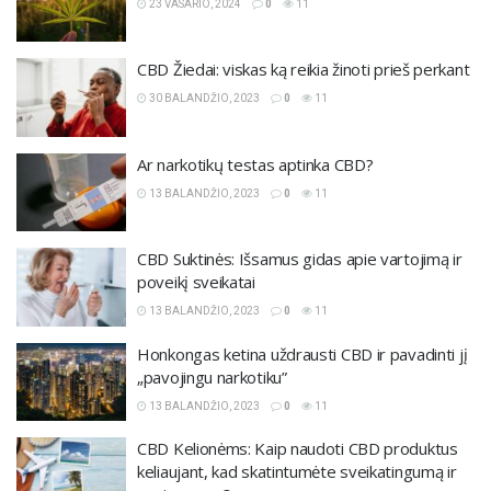
23 VASARIO, 2024
0
11
CBD Žiedai: viskas ką reikia žinoti prieš perkant
30 BALANDŽIO, 2023
0
11
Ar narkotikų testas aptinka CBD?
13 BALANDŽIO, 2023
0
11
CBD Suktinės: Išsamus gidas apie vartojimą ir
poveikį sveikatai
13 BALANDŽIO, 2023
0
11
Honkongas ketina uždrausti CBD ir pavadinti jį
„pavojingu narkotiku”
13 BALANDŽIO, 2023
0
11
CBD Kelionėms: Kaip naudoti CBD produktus
keliaujant, kad skatintumėte sveikatingumą ir