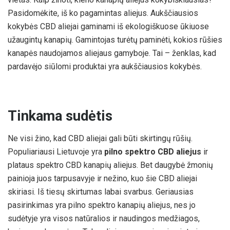
Pasidomėkite, iš ko pagamintas aliejus. Aukščiausios
kokybės CBD aliejai gaminami iš ekologiškuose ūkiuose
užaugintų kanapių. Gamintojas turėtų paminėti, kokios rūšies
kanapės naudojamos aliejaus gamyboje. Tai – ženklas, kad
pardavėjo siūlomi produktai yra aukščiausios kokybės.
Tinkama sudėtis
Ne visi žino, kad CBD aliejai gali būti skirtingų rūšių.
Populiariausi Lietuvoje yra
pilno spektro CBD aliejus
ir
plataus spektro CBD kanapių aliejus. Bet daugybė žmonių
painioja juos tarpusavyje ir nežino, kuo šie CBD aliejai
skiriasi. Iš tiesų skirtumas labai svarbus. Geriausias
pasirinkimas yra pilno spektro kanapių aliejus, nes jo
sudėtyje yra visos natūralios ir naudingos medžiagos,