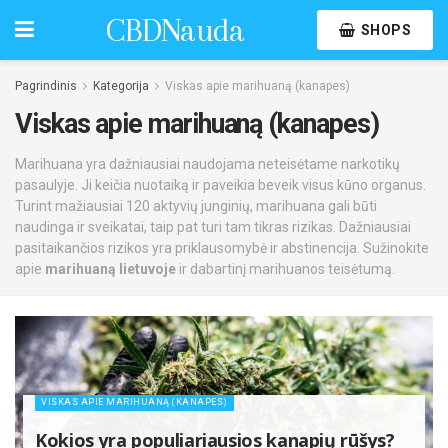
CBDNauda
SHOPS
Pagrindinis
Kategorija
Viskas apie marihuaną (kanapes)
Viskas apie marihuaną (kanapes)
Marihuana yra dažniausiai naudojama neteisėtame narkotikų
pasaulyje. Ji keičia nuotaiką ir paveikia beveik visus kūno organus.
Turint mažiausiai 120 aktyvių junginių, marihuana gali būti
naudinga ir sveikatai, taip pat turi tam tikras rizikas. Dažniausiai
pasitaikančios rizikos yra priklausomybė ir abstinencija. Sužinokite
apie
marihuaną lietuvoje
ir dabartinį marihuanos teisėtumą.
VISKAS APIE MARIHUANĄ (KANAPES)
Kokios yra populiariausios kanapių rūšys?