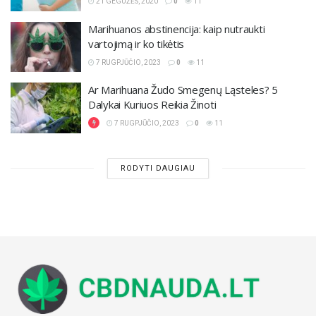
21 GEGUŽĖS, 2020
0
11
Marihuanos abstinencija: kaip nutraukti
vartojimą ir ko tikėtis
7 RUGPJŪČIO, 2023
0
11
Ar Marihuana Žudo Smegenų Ląsteles? 5
Dalykai Kuriuos Reikia Žinoti
7 RUGPJŪČIO, 2023
0
11
RODYTI DAUGIAU