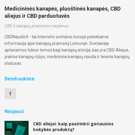
Medicininės kanapės, pluoštinės kanapės, CBD
aliejus ir CBD parduotuvės
CBD ir kanapių pramonės naujienos
CBDNauda.lt - tai interneto svetainė, kurioje pateikiama
informacija apie kanapių pramonę Lietuvoje. Svetainėje
aptariamos tokios temos kaip kanapių istorija, kas yra CBD Aliejus,
įvairios kanapių rūšys, medicininė kanapių nauda ir teisinis kanapių
statusas.
Bendraukime
Naujausi
CBD aliejai: kaip pasirinkti geriausios
kokybės produktą?