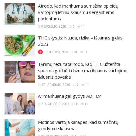
Atrodo, kad marihuana sumažina opioidų
vartojimą lėtiniu skausmu sergantiems
pacientams
9 BIRŽELIO, 2020
0
11
THC skystis: Nauda, rizika – Išsamus gidas
2023
8 KOVO, 2024
0
11
Tyrimų rezultatai rodo, kad THC užteršta
sperma gali būti dažno marihuanos vartojimo
šalutinis poveikis
17 LAPKRIČIO, 2020
0
11
Ar marihuana gali gydyti ADHD?
7 RUGPJŪČIO, 2023
0
11
Motinos vartoja kanapes, kad sumažintų
gimdymo skausmą