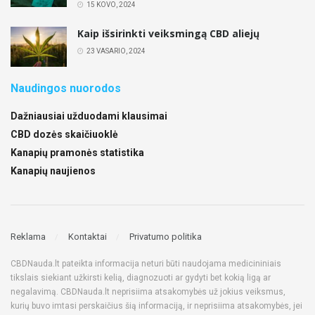
15 KOVO, 2024
Kaip išsirinkti veiksmingą CBD aliejų
23 VASARIO, 2024
Naudingos nuorodos
Dažniausiai užduodami klausimai
CBD dozės skaičiuoklė
Kanapių pramonės statistika
Kanapių naujienos
Reklama
Kontaktai
Privatumo politika
CBDNauda.lt pateikta informacija neturi būti naudojama medicininiais
tikslais siekiant užkirsti kelią, diagnozuoti ar gydyti bet kokią ligą ar
negalavimą. CBDNauda.lt neprisiima atsakomybės už jokius veiksmus,
kurių buvo imtasi perskaičius šią informaciją, ir neprisiima atsakomybės, jei