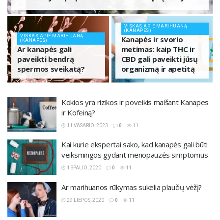
VISKAS APIE MARIHUANĄ
(KANAPES)
VISKAS APIE MARIHUANĄ
Kanapės ir svorio
(KANAPES)
Ar kanapės gali
metimas: kaip THC ir
paveikti bendrą
CBD gali paveikti jūsų
spermos sveikatą?
organizmą ir apetitą
Kokios yra rizikos ir poveikis maišant Kanapes
ir Kofeiną?
11 VASARIO, 2023
0
11
Kai kurie ekspertai sako, kad kanapės gali būti
veiksmingos gydant menopauzės simptomus
1 SPALIO, 2020
0
11
Ar marihuanos rūkymas sukelia plaučių vėžį?
29 LIEPOS, 2020
0
11