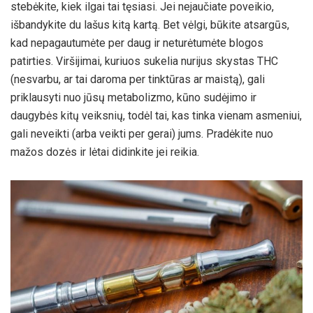
stebėkite, kiek ilgai tai tęsiasi. Jei nejaučiate poveikio,
išbandykite du lašus kitą kartą. Bet vėlgi, būkite atsargūs,
kad nepagautumėte per daug ir neturėtumėte blogos
patirties. Viršijimai, kuriuos sukelia nurijus skystas THC
(nesvarbu, ar tai daroma per tinktūras ar maistą), gali
priklausyti nuo jūsų metabolizmo, kūno sudėjimo ir
daugybės kitų veiksnių, todėl tai, kas tinka vienam asmeniui,
gali neveikti (arba veikti per gerai) jums. Pradėkite nuo
mažos dozės ir lėtai didinkite jei reikia.