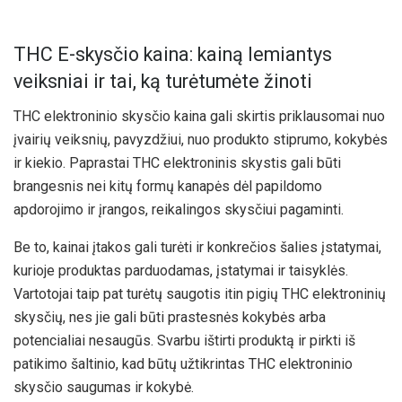
THC E-skysčio kaina: kainą lemiantys
veiksniai ir tai, ką turėtumėte žinoti
THC elektroninio skysčio kaina gali skirtis priklausomai nuo
įvairių veiksnių, pavyzdžiui, nuo produkto stiprumo, kokybės
ir kiekio. Paprastai THC elektroninis skystis gali būti
brangesnis nei kitų formų kanapės dėl papildomo
apdorojimo ir įrangos, reikalingos skysčiui pagaminti.
Be to, kainai įtakos gali turėti ir konkrečios šalies įstatymai,
kurioje produktas parduodamas, įstatymai ir taisyklės.
Vartotojai taip pat turėtų saugotis itin pigių THC elektroninių
skysčių, nes jie gali būti prastesnės kokybės arba
potencialiai nesaugūs. Svarbu ištirti produktą ir pirkti iš
patikimo šaltinio, kad būtų užtikrintas THC elektroninio
skysčio saugumas ir kokybė.