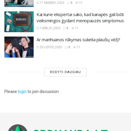
11 VASARIO, 2023
0
11
Kai kurie ekspertai sako, kad kanapės gali būti
veiksmingos gydant menopauzės simptomus
1 SPALIO, 2020
0
11
Ar marihuanos rūkymas sukelia plaučių vėžį?
29 LIEPOS, 2020
0
11
RODYTI DAUGIAU
Please
login
to join discussion