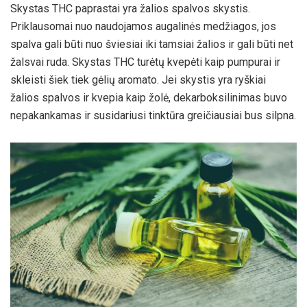
Skystas THC paprastai yra žalios spalvos skystis.
Priklausomai nuo naudojamos augalinės medžiagos, jos
spalva gali būti nuo šviesiai iki tamsiai žalios ir gali būti net
žalsvai ruda. Skystas THC turėtų kvepėti kaip pumpurai ir
skleisti šiek tiek gėlių aromato. Jei skystis yra ryškiai
žalios spalvos ir kvepia kaip žolė, dekarboksilinimas buvo
nepakankamas ir susidariusi tinktūra greičiausiai bus silpna.