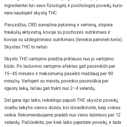
ingredientai turi savo fiziologinį ir psichologinį poveikį, kurio
nėra naudojant skystą THC.
Pavyzdžiui, CBD sumažina pykinimą ir vėmimą, slopina
traukulių aktyvumą, kovoja su psichozės sutrikimais ir
kovoja su uždegiminiais sutrikimais (tereikia paminėti kelis).
Skystas THC to neturi.
Skysto THC vartojimo pradžia priklauso nuo jo vartojimo
būdo. Po liežuvinio vartojimo efektas gali pasireikšti per
15–45 minutes ir maksimumą pasiekti maždaug per 90
minučių. Vartojant su maistu, poveikis pasireiškia per
ilgesnį laiką, tačiau gali trukti nuo 2–4 valandų.
Dėl gana ilgo laiko, reikalingo pajusti THC skysčio poveikį,
svarbu laikytis vienos dozės, kol išsiaiškinsite, kaip viskas
veikia. Rekomenduojame pradėti nuo vieno lašintuvo per 12
valandų. Pažiūrėkite, per kiek laiko pajuntate poveikį, ir tada