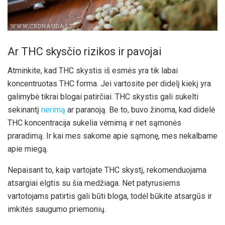
Ar THC skysčio rizikos ir pavojai
Atminkite, kad THC skystis iš esmės yra tik labai
koncentruotas THC forma. Jei vartosite per didelį kiekį yra
galimybė tikrai blogai patirčiai. THC skystis gali sukelti
sekinantį
nerimą
ar paranoją. Be to, buvo žinoma, kad didelė
THC koncentracija sukelia vėmimą ir net sąmonės
praradimą. Ir kai mes sakome apie sąmonę, mes nekalbame
apie miegą.
Nepaisant to, kaip vartojate THC skystį, rekomenduojama
atsargiai elgtis su šia medžiaga. Net patyrusiems
vartotojams patirtis gali būti bloga, todėl būkite atsargūs ir
imkitės saugumo priemonių.