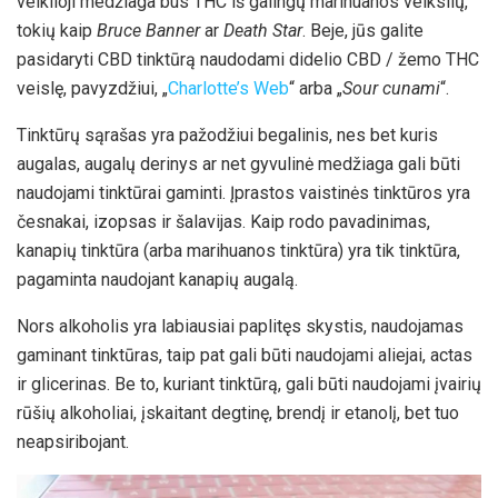
veiklioji medžiaga bus THC iš galingų marihuanos veikslių,
tokių kaip
Bruce Banner
ar
Death Star
. Beje, jūs galite
pasidaryti CBD tinktūrą naudodami didelio CBD / žemo THC
veislę, pavyzdžiui, „
Charlotte’s
We
b
“ arba „
Sour cunami
“.
Tinktūrų sąrašas yra pažodžiui begalinis, nes bet kuris
augalas, augalų derinys ar net gyvulinė medžiaga gali būti
naudojami tinktūrai gaminti. Įprastos vaistinės tinktūros yra
česnakai, izopsas ir šalavijas. Kaip rodo pavadinimas,
kanapių tinktūra (arba marihuanos tinktūra) yra tik tinktūra,
pagaminta naudojant kanapių augalą.
Nors alkoholis yra labiausiai paplitęs skystis, naudojamas
gaminant tinktūras, taip pat gali būti naudojami aliejai, actas
ir glicerinas. Be to, kuriant tinktūrą, gali būti naudojami įvairių
rūšių alkoholiai, įskaitant degtinę, brendį ir etanolį, bet tuo
neapsiribojant.