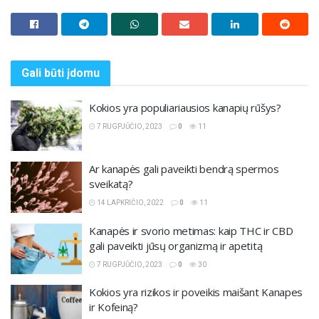
Gali būti
įdomu
Kokios yra populiariausios kanapių rūšys?
7 RUGPJŪČIO, 2023
0
11
Ar kanapės gali paveikti bendrą spermos
sveikatą?
14 LAPKRIČIO, 2022
0
11
Kanapės ir svorio metimas: kaip THC ir CBD
gali paveikti jūsų organizmą ir apetitą
7 RUGPJŪČIO, 2023
0
30
Kokios yra rizikos ir poveikis maišant Kanapes
ir Kofeiną?