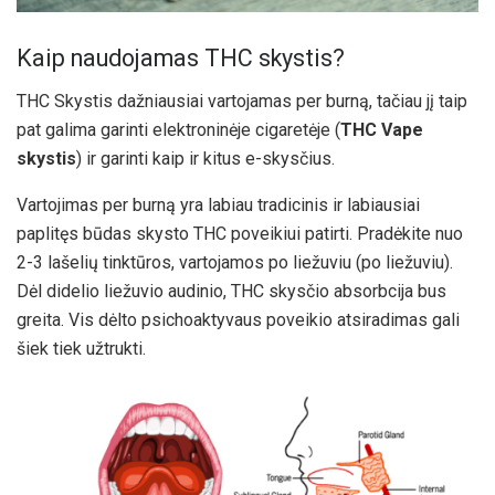
Kaip naudojamas THC skystis?
THC Skystis dažniausiai vartojamas per burną, tačiau jį taip
pat galima garinti elektroninėje cigaretėje (
THC Vape
skystis
) ir garinti kaip ir kitus e-skysčius.
Vartojimas per burną yra labiau tradicinis ir labiausiai
paplitęs būdas skysto THC poveikiui patirti. Pradėkite nuo
2-3 lašelių tinktūros, vartojamos po liežuviu (po liežuviu).
Dėl didelio liežuvio audinio, THC skysčio absorbcija bus
greita. Vis dėlto psichoaktyvaus poveikio atsiradimas gali
šiek tiek užtrukti.