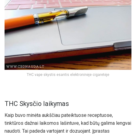
THC vape skystis esantis elektroninėje cigaretėje
THC Skysčio laikymas
Kaip buvo minėta aukščiau pateiktuose receptuose,
tinktūros dažnai laikomos lašintuve, kad būtų galima lengvai
naudoti. Tai padeda vartojant ir dozuojant. Įprastas