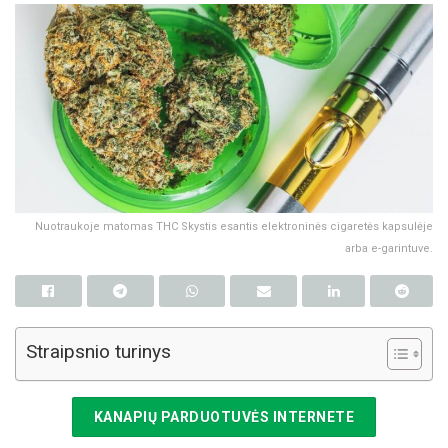
Nuotraukoje matomas THC Skystis esantis elektroninės cigaretės kapsulėje
arba e-garintuve.
Straipsnio turinys
KANAPIŲ PARDUOTUVĖS INTERNETE