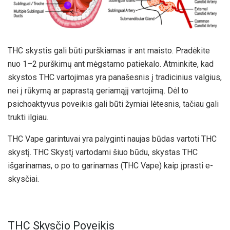
THC skystis gali būti purškiamas ir ant maisto. Pradėkite
nuo 1–2 purškimų ant mėgstamo patiekalo. Atminkite, kad
skystos THC vartojimas yra panašesnis į tradicinius valgius,
nei į rūkymą ar paprastą geriamąjį vartojimą. Dėl to
psichoaktyvus poveikis gali būti žymiai lėtesnis, tačiau gali
trukti ilgiau.
THC Vape garintuvai yra palyginti naujas būdas vartoti THC
skystį. THC Skystį vartodami šiuo būdu, skystas THC
išgarinamas, o po to garinamas (THC Vape) kaip įprasti e-
skysčiai.
THC Skysčio Poveikis