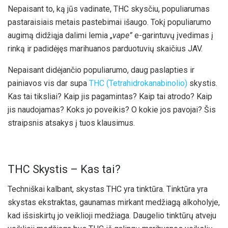
Nepaisant to, ką jūs vadinate, THC skysčiu, populiarumas
pastaraisiais metais pastebimai išaugo. Tokį populiarumo
augimą didžiąja dalimi lemia „
vape”
e-garintuvų įvedimas į
rinką ir padidėjęs marihuanos parduotuvių skaičius JAV.
Nepaisant didėjančio populiarumo, daug paslapties ir
painiavos vis dar supa
THC (Tetrahidrokanabinolio)
skystis.
Kas tai tiksliai? Kaip jis pagamintas? Kaip tai atrodo? Kaip
jis naudojamas? Koks jo poveikis? O kokie jos pavojai? Šis
straipsnis atsakys į tuos klausimus.
THC Skystis – Kas tai?
Techniškai kalbant, skystas THC yra tinktūra. Tinktūra yra
skystas ekstraktas, gaunamas mirkant medžiagą alkoholyje,
kad išsiskirtų jo veiklioji medžiaga. Daugelio tinktūrų atveju