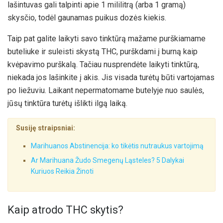
lašintuvas gali talpinti apie 1 mililitrą (arba 1 gramą)
skysčio, todėl gaunamas puikus dozės kiekis.
Taip pat galite laikyti savo tinktūrą mažame purškiamame
buteliuke ir suleisti skystą THC, purškdami į burną kaip
kvėpavimo purškalą. Tačiau nusprendėte laikyti tinktūrą,
niekada jos lašinkite į akis. Jis visada turėtų būti vartojamas
po liežuviu. Laikant nepermatomame butelyje nuo saulės,
jūsų tinktūra turėtų išlikti ilgą laiką.
Susiję straipsniai:
Marihuanos Abstinencija: ko tikėtis nutraukus vartojimą
Ar Marihuana Žudo Smegenų Ląsteles? 5 Dalykai
Kuriuos Reikia Žinoti
Kaip atrodo THC skytis?