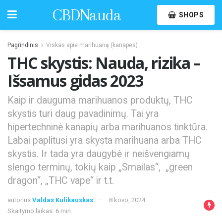
CBDNauda
SHOPS
Pagrindinis
Viskas apie marihuaną (kanapes)
THC skystis: Nauda, rizika –
Išsamus gidas 2023
Kaip ir dauguma marihuanos produktų, THC
skystis turi daug pavadinimų. Tai yra
hipertechninė kanapių arba marihuanos tinktūra.
Labai paplitusi yra skysta marihuana arba THC
skystis. Ir tada yra daugybė ir neišvengiamų
slengo terminų, tokių kaip „Smailas“, „green
dragon“, „THC vape“ ir t.t.
autorius
Valdas Kulikauskas
8 kovo, 2024
Skaitymo laikas: 6 min.