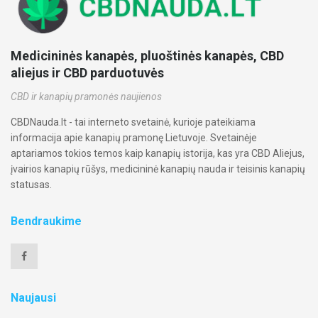
Medicininės kanapės, pluoštinės kanapės, CBD
aliejus ir CBD parduotuvės
CBD ir kanapių pramonės naujienos
CBDNauda.lt - tai interneto svetainė, kurioje pateikiama
informacija apie kanapių pramonę Lietuvoje. Svetainėje
aptariamos tokios temos kaip kanapių istorija, kas yra CBD Aliejus,
įvairios kanapių rūšys, medicininė kanapių nauda ir teisinis kanapių
statusas.
Bendraukime
Naujausi