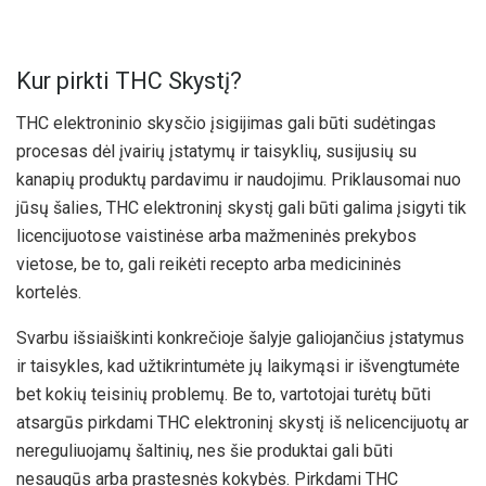
Kur pirkti THC Skystį?
THC elektroninio skysčio įsigijimas gali būti sudėtingas
procesas dėl įvairių įstatymų ir taisyklių, susijusių su
kanapių produktų pardavimu ir naudojimu. Priklausomai nuo
jūsų šalies, THC elektroninį skystį gali būti galima įsigyti tik
licencijuotose vaistinėse arba mažmeninės prekybos
vietose, be to, gali reikėti recepto arba medicininės
kortelės.
Svarbu išsiaiškinti konkrečioje šalyje galiojančius įstatymus
ir taisykles, kad užtikrintumėte jų laikymąsi ir išvengtumėte
bet kokių teisinių problemų. Be to, vartotojai turėtų būti
atsargūs pirkdami THC elektroninį skystį iš nelicencijuotų ar
nereguliuojamų šaltinių, nes šie produktai gali būti
nesaugūs arba prastesnės kokybės. Pirkdami THC