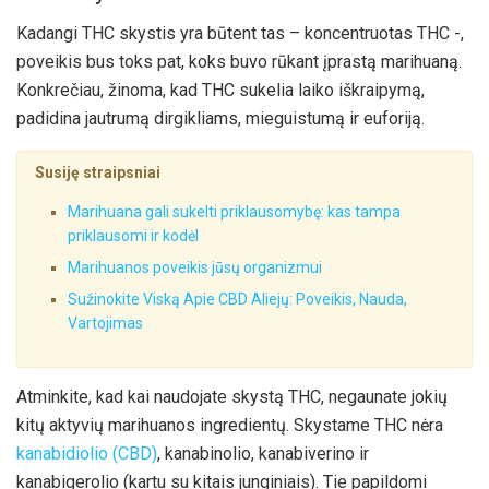
Kadangi THC skystis yra būtent tas – koncentruotas THC -,
poveikis bus toks pat, koks buvo rūkant įprastą marihuaną.
Konkrečiau, žinoma, kad THC sukelia laiko iškraipymą,
padidina jautrumą dirgikliams, mieguistumą ir euforiją.
Susiję straipsniai
Marihuana gali sukelti priklausomybę: kas tampa
priklausomi ir kodėl
Marihuanos poveikis jūsų organizmui
Sužinokite Viską Apie CBD Aliejų: Poveikis, Nauda,
Vartojimas
Atminkite, kad kai naudojate skystą THC, negaunate jokių
kitų aktyvių marihuanos ingredientų. Skystame THC nėra
kanabidiolio (CBD)
, kanabinolio, kanabiverino ir
kanabigerolio (kartu su kitais junginiais). Tie papildomi