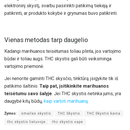
elektroninį skystį, svarbu pasirinkti patikimą tiekėją ir
patikrinti, ar produkto kokybė ir grynumas buvo patikrinti.
Vienas metodas tarp daugelio
Kadangi marihuanos teisėtumas toliau plinta, jos vartojimo
būdai ir toliau augs. THC skystis gali būti veiksminga
vartojimo priemonė.
Jei nenorite gaminti THC skysčio, tinktūrą įsigykite tik iš
patikimo šaltinio.
Taip pat, įsitikinkite marihuanos
teisėtumu savo šalyje
. Jei THC skystis netinka jums, yra
daugybė kitų būdų,
kaip vartoti marihuaną
.
Žymos:
smailas skystis
THC Skystis
THC Skystis kaina
thc skystis lietuvoje
thc skystis vape