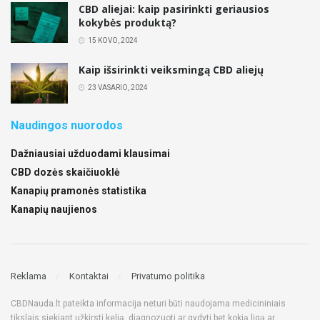
CBD aliejai: kaip pasirinkti geriausios
kokybės produktą?
15 KOVO, 2024
Kaip išsirinkti veiksmingą CBD aliejų
23 VASARIO, 2024
Naudingos nuorodos
Dažniausiai užduodami klausimai
CBD dozės skaičiuoklė
Kanapių pramonės statistika
Kanapių naujienos
Reklama
Kontaktai
Privatumo politika
CBDNauda.lt pateikta informacija neturi būti naudojama medicininiais
tikslais siekiant užkirsti kelią, diagnozuoti ar gydyti bet kokią ligą ar