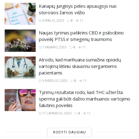
Kanapių junginys peles apsaugojo nuo
storosios žarnos vėžio
6 SPALIO, 2020
0
11
Naujas tyrimas patikrins CBD ir psilocibino
poveikį PTSS ir smegenų traumoms
7 VASARIO, 2023
0
11
Atrodo, kad marihuana sumažina opioidų
vartojimą lėtiniu skausmu sergantiems
pacientams
9 BIRŽELIO, 2020
0
11
Tyrimų rezultatai rodo, kad THC užteršta
sperma gali būti dažno marihuanos vartojimo
šalutinis poveikis
17 LAPKRIČIO, 2020
0
11
RODYTI DAUGIAU