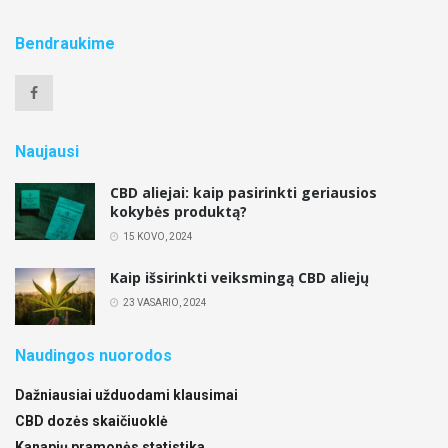
Bendraukime
Naujausi
CBD aliejai: kaip pasirinkti geriausios
kokybės produktą?
15 KOVO, 2024
Kaip išsirinkti veiksmingą CBD aliejų
23 VASARIO, 2024
Naudingos nuorodos
Dažniausiai užduodami klausimai
CBD dozės skaičiuoklė
Kanapių pramonės statistika