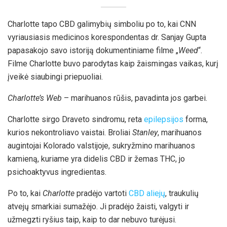
Charlotte tapo CBD galimybių simboliu po to, kai CNN
vyriausiasis medicinos korespondentas dr. Sanjay Gupta
papasakojo savo istoriją dokumentiniame filme „
Weed
“.
Filme Charlotte buvo parodytas kaip žaismingas vaikas, kurį
įveikė siaubingi priepuoliai.
Charlotte’s Web
– marihuanos rūšis, pavadinta jos garbei.
Charlotte sirgo Draveto sindromu, reta
epilepsijos
forma,
kurios nekontroliavo vaistai. Broliai
Stanley
, marihuanos
augintojai Kolorado valstijoje, sukryžmino marihuanos
kamieną, kuriame yra didelis CBD ir žemas THC, jo
psichoaktyvus ingredientas.
Po to, kai
Charlotte
pradėjo vartoti
CBD aliejų
, traukulių
atvejų smarkiai sumažėjo. Ji pradėjo žaisti, valgyti ir
užmegzti ryšius taip, kaip to dar nebuvo turėjusi.