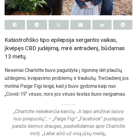
Katastrofiško tipo epilepsija sergantis vaikas,
įkvėpęs CBD judėjimą, mirė antradienį, būdamas
13 metų.
Neseniai Charlotte buvo paguldyta į ligoninę dėl plaučių
uždegimo, kvėpavimo problemų ir traukulių. Trečiadienį jos
motina Paige Figi teigė, kad ji buvo gydoma kaip nuo
„Covid-19“ viruso, nors jos viruso testas buvo neigiamas.
„Charlotte nebekenčia kančių. Ji tapo amžinai laisva
nuo priepuolių”, – „Paige Figi” „Facebook” puslapyje
parašė šeimos draugas, paskelbdamas apie Charlotte
mirtį. „
Labai ačiū už visą jūsų meilę
„.