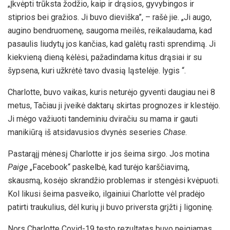
„Įkvėpti trūksta žodžio, kaip ir drąsios, gyvybingos ir
stiprios bei gražios. Ji buvo dieviška”, – rašė jie. „Ji augo,
augino bendruomenę, saugoma meilės, reikalaudama, kad
pasaulis liudytų jos kančias, kad galėtų rasti sprendimą. Ji
kiekvieną dieną kėlėsi, pažadindama kitus drąsiai ir su
šypsena, kuri užkrėtė tavo dvasią ląstelėje. lygis “.
Charlotte, buvo vaikas, kuris neturėjo gyventi daugiau nei 8
metus, Tačiau ji įveikė daktarų skirtas prognozes ir klestėjo.
Ji mėgo važiuoti tandeminiu dviračiu su mama ir gauti
manikiūrą iš atsidavusios dvynės seseries
Chase
.
Pastarąjį mėnesį Charlotte ir jos šeima sirgo. Jos motina
Paige
„Facebook“ paskelbė, kad turėjo karščiavimą,
skausmą, kosėjo skrandžio problemas ir stengėsi kvėpuoti.
Kol likusi šeima pasveiko, ilgainiui Charlotte vėl pradėjo
patirti traukulius, dėl kurių ji buvo priversta grįžti į ligoninę.
Nors Charlotte Covid-19 testo rezultatas buvo neigiamas,