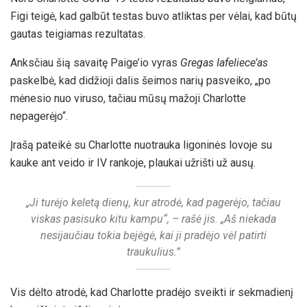
Figi teigė, kad galbūt testas buvo atliktas per vėlai, kad būtų
gautas teigiamas rezultatas.
Anksčiau šią savaitę Paige’io vyras
Gregas Iafeliece’as
paskelbė, kad didžioji dalis šeimos narių pasveiko, „po
mėnesio nuo viruso, tačiau mūsų mažoji Charlotte
nepagerėjo“.
Įrašą pateikė su Charlotte nuotrauka ligoninės lovoje su
kauke ant veido ir IV rankoje, plaukai užrišti už ausų.
„Ji turėjo keletą dienų, kur atrodė, kad pagerėjo, tačiau
viskas pasisuko kitu kampu“, – rašė jis. „Aš niekada
nesijaučiau tokia bejėgė, kai ji pradėjo vėl patirti
traukulius.”
Vis dėlto atrodė, kad Charlotte pradėjo sveikti ir sekmadienį