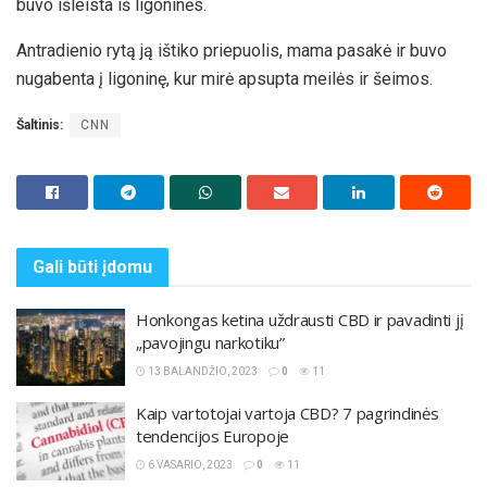
buvo išleista iš ligoninės.
Antradienio rytą ją ištiko priepuolis, mama pasakė ir buvo
nugabenta į ligoninę, kur mirė apsupta meilės ir šeimos.
Šaltinis:
CNN
Gali būti
įdomu
Honkongas ketina uždrausti CBD ir pavadinti jį
„pavojingu narkotiku”
13 BALANDŽIO, 2023
0
11
Kaip vartotojai vartoja CBD? 7 pagrindinės
tendencijos Europoje
6 VASARIO, 2023
0
11