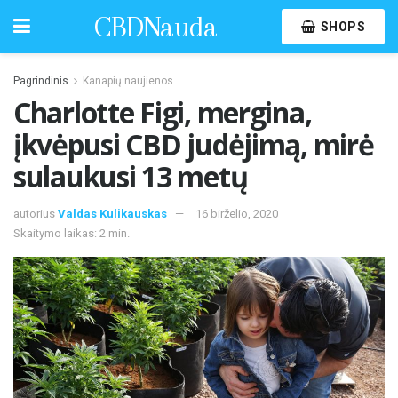
CBDNauda
SHOPS
Pagrindinis
Kanapių naujienos
Charlotte Figi, mergina,
įkvėpusi CBD judėjimą, mirė
sulaukusi 13 metų
autorius
Valdas Kulikauskas
16 birželio, 2020
Skaitymo laikas: 2 min.