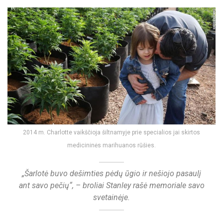
2014 m. Charlotte vaikščioja šiltnamyje prie specialios jai skirtos
medicininės marihuanos rūšies.
„Šarlotė buvo dešimties pėdų ūgio ir nešiojo pasaulį
ant savo pečių“, – broliai Stanley rašė memoriale savo
svetainėje.