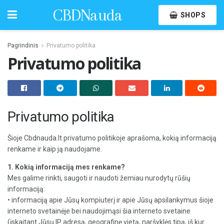
CBDNauda
SHOPS
Pagrindinis
Privatumo politika
Privatumo politika
Privatumo politika
Šioje Cbdnauda.lt privatumo politikoje aprašoma, kokią informaciją
renkame ir kaip ją naudojame.
1. Kokią informaciją mes renkame?
Mes galime rinkti, saugoti ir naudoti žemiau nurodytų rūšių
informaciją:
• informaciją apie Jūsų kompiuterį ir apie Jūsų apsilankymus šioje
interneto svetainėje bei naudojimąsi šia interneto svetaine
(įskaitant Jūsų IP adresą, geografinę vietą, naršyklės tipą, iš kur