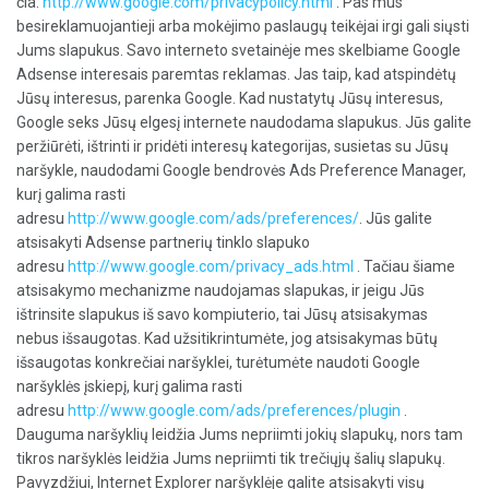
čia:
http://www.google.com/privacypolicy.html
. Pas mus
besireklamuojantieji arba mokėjimo paslaugų teikėjai irgi gali siųsti
Jums slapukus. Savo interneto svetainėje mes skelbiame Google
Adsense interesais paremtas reklamas. Jas taip, kad atspindėtų
Jūsų interesus, parenka Google. Kad nustatytų Jūsų interesus,
Google seks Jūsų elgesį internete naudodama slapukus. Jūs galite
peržiūrėti, ištrinti ir pridėti interesų kategorijas, susietas su Jūsų
naršykle, naudodami Google bendrovės Ads Preference Manager,
kurį galima rasti
adresu
http://www.google.com/ads/preferences/
. Jūs galite
atsisakyti Adsense partnerių tinklo slapuko
adresu
http://www.google.com/privacy_ads.html
. Tačiau šiame
atsisakymo mechanizme naudojamas slapukas, ir jeigu Jūs
ištrinsite slapukus iš savo kompiuterio, tai Jūsų atsisakymas
nebus išsaugotas. Kad užsitikrintumėte, jog atsisakymas būtų
išsaugotas konkrečiai naršyklei, turėtumėte naudoti Google
naršyklės įskiepį, kurį galima rasti
adresu
http://www.google.com/ads/preferences/plugin
.
Dauguma naršyklių leidžia Jums nepriimti jokių slapukų, nors tam
tikros naršyklės leidžia Jums nepriimti tik trečiųjų šalių slapukų.
Pavyzdžiui, Internet Explorer naršyklėje galite atsisakyti visų