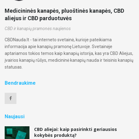
Medicininės kanapės, pluoštinės kanapės, CBD
aliejus ir CBD parduotuvės
CBD ir kanapių pramonės naujienos
CBDNauda.lt - tai interneto svetainė, kurioje pateikiama
informacija apie kanapių pramonę Lietuvoje. Svetainėje
aptariamos tokios temos kaip kanapių istorija, kas yra CBD Aliejus,
įvairios kanapių rūšys, medicininė kanapių nauda ir teisinis kanapių
statusas.
Bendraukime
Naujausi
CBD aliejai: kaip pasirinkti geriausios
kokybės produktą?