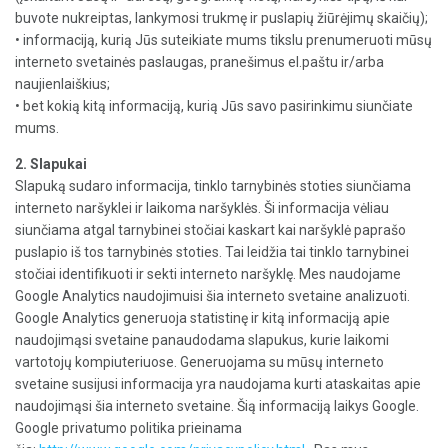
buvote nukreiptas, lankymosi trukmę ir puslapių žiūrėjimų skaičių);
• informaciją, kurią Jūs suteikiate mums tikslu prenumeruoti mūsų
interneto svetainės paslaugas, pranešimus el.paštu ir/arba
naujienlaiškius;
• bet kokią kitą informaciją, kurią Jūs savo pasirinkimu siunčiate
mums.
2. Slapukai
Slapuką sudaro informacija, tinklo tarnybinės stoties siunčiama
interneto naršyklei ir laikoma naršyklės. Ši informacija vėliau
siunčiama atgal tarnybinei stočiai kaskart kai naršyklė paprašo
puslapio iš tos tarnybinės stoties. Tai leidžia tai tinklo tarnybinei
stočiai identifikuoti ir sekti interneto naršyklę. Mes naudojame
Google Analytics naudojimuisi šia interneto svetaine analizuoti.
Google Analytics generuoja statistinę ir kitą informaciją apie
naudojimąsi svetaine panaudodama slapukus, kurie laikomi
vartotojų kompiuteriuose. Generuojama su mūsų interneto
svetaine susijusi informacija yra naudojama kurti ataskaitas apie
naudojimąsi šia interneto svetaine. Šią informaciją laikys Google.
Google privatumo politika prieinama