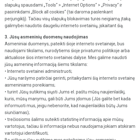
slapukų spausdami „Tools“ > „Internet Options“ > „Privacy“ ir
pasirinkdami „Block all cookies“ (tai daroma paslenkant
perjungiklį). Tačiau visų slapukų blokavimas turės neigiamą įtaką
galimybei naudotis daugeliu interneto svetainių, įskaitant šią.
3. Jūsų asmeninių duomenų naudojimas
Asmeniniai duomenys, pateikti šioje interneto svetainėje, bus
naudojami tikslams, nurodytiems šioje privatumo politikoje arba
aktualiose šios interneto svetainės dalyse. Mes galime naudoti
jūsų asmeninę informaciją šiems tikslams:
• Interneto svetainei administruoti;
• Jūsų naršymo patirčiai gerinti, pritaikydami šią interneto svetainę
asmeniniams poreikiams;
• turint Jūsų sutikimą siųsti Jums el. paštu mūsų naujienlaiškį,
kuris, mūsų manymu, gali būti Jums įdomus (Jūs galite bet kada
informuoti mus, jeigu nebenorite, kad naujienlaiškis būtų Jums
siunčiamas);
• trečiosioms šalims suteikti statistinę informaciją apie mūsų
vartotojus, tačiau ši informacija nebus naudojama jokiam atskiram
vartotojui identifikuoti;
Be aiškaus jūsų sutikimo mes neteiksime jūsų asmeninių