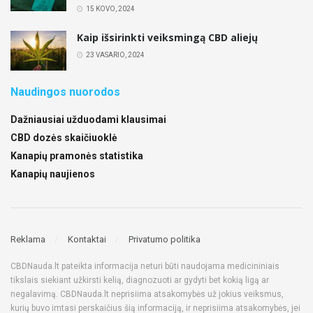
15 KOVO, 2024
Kaip išsirinkti veiksmingą CBD aliejų
23 VASARIO, 2024
Naudingos nuorodos
Dažniausiai užduodami klausimai
CBD dozės skaičiuoklė
Kanapių pramonės statistika
Kanapių naujienos
Reklama
Kontaktai
Privatumo politika
CBDNauda.lt pateikta informacija neturi būti naudojama medicininiais
tikslais siekiant užkirsti kelią, diagnozuoti ar gydyti bet kokią ligą ar
negalavimą. CBDNauda.lt neprisiima atsakomybės už jokius veiksmus,
kurių buvo imtasi perskaičius šią informaciją, ir neprisiima atsakomybės, jei