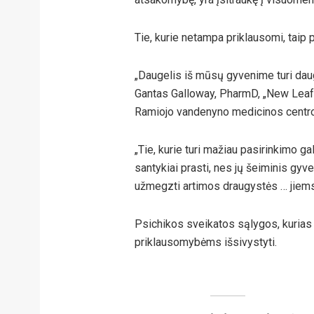
Tie, kurie netampa priklausomi, taip p
„Daugelis iš mūsų gyvenime turi daug
Gantas Galloway, PharmD, „New Leaft 
Ramiojo vandenyno medicinos centro 
„Tie, kurie turi mažiau pasirinkimo gali
santykiai prasti, nes jų šeiminis gy
užmegzti artimos draugystės … jiems 
Psichikos sveikatos sąlygos, kurias l
priklausomybėms išsivystyti.