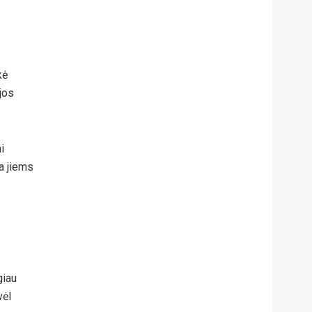
kė
jos
i
a jiems
giau
vėl