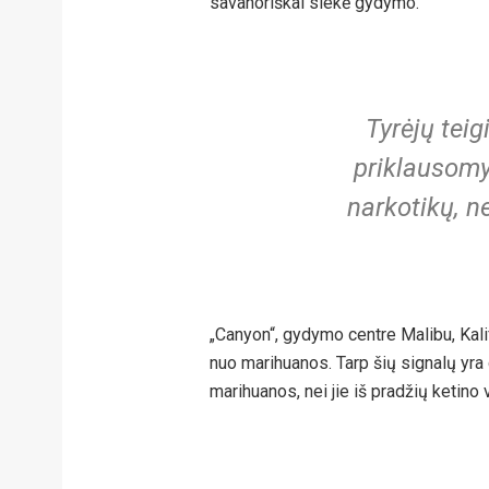
savanoriškai siekė gydymo.
Tyrėjų teig
priklausomy
narkotikų, ne
„Canyon“, gydymo centre Malibu, Kalif
nuo marihuanos. Tarp šių signalų yra d
marihuanos, nei jie iš pradžių ketino v