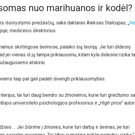
somas nuo marihuanos ir kodėl?
ės išsivystymo priežasčių, sakė daktaras Aleksas Stalcupas, „
Ne
ijoje, medicinos direktorius.
amus skirtingose ​​šeimose, palaiko šią teoriją. Jie turi didesnį
ad jei vienas iš jų tampa priklausomu, kitam kyla didesnė rizika ta
 užaugusiems atskirai.
nėms taip pat gali padėti išvengti priklausomybės.
terijus, tai turi daug bendro su žmonėmis, kurie turi griežtumo sa
mbijos universiteto psichologijos profesorius ir „
High price
“ autor
iais … Jei žiūrime į žmones, kurie turi darbą ir šeimas, jie turi
nį socialinį gyvenimą. Tai labai sumažina priklausomybių riziką.“