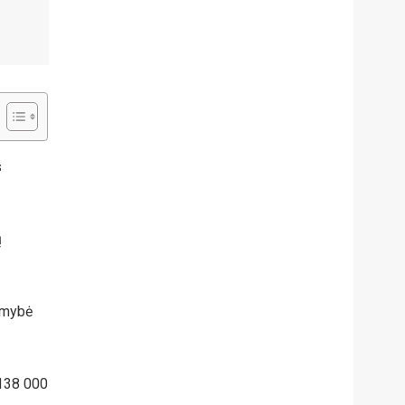
s
ų
kimybė
 138 000