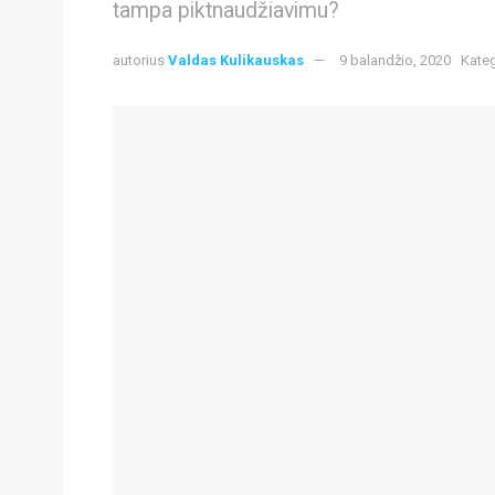
tampa piktnaudžiavimu?
autorius
Valdas Kulikauskas
9 balandžio, 2020
Kateg