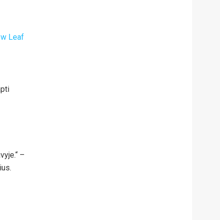
w Leaf
pti
vyje.“ –
ius.