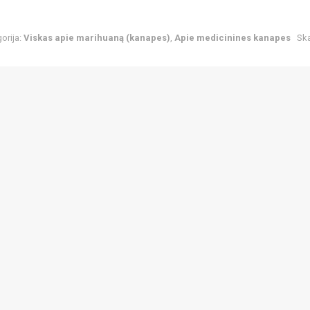
orija:
Viskas apie marihuaną (kanapes)
,
Apie medicinines kanapes
Ska