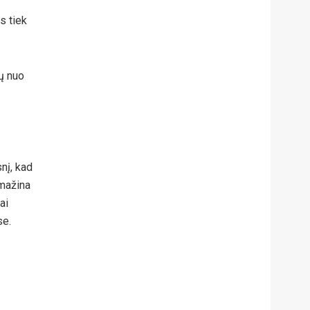
is tiek
ų nuo
nį, kad
mažina
ai
se.