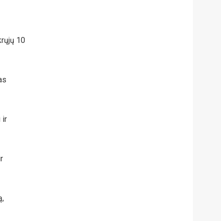
krųjų 10
as
 ir
r
ą,