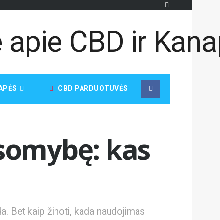
APĖS
CBD PARDUOTUVĖS
usomybę: kas
da. Bet kaip žinoti, kada naudojimas