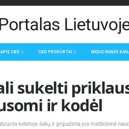
APIE CBD
CBD PRODUKTAI
MEDICININĖS KAN
li sukelti prikla
usomi ir kodėl
izuota keletoje šalių ir pripažinta jos medicininė nau