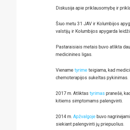
Diskusija apie priklausomybę ir pr
Šiuo metu 31 JAV ir Kolumbijos apygar
valstijų ir Kolumbijos apygarda leidži
Pastaraisiais metais buvo atlikta da
medicinines ligas.
Viename
tyrime
teigiama, kad medicin
chemoterapijos sukeltas pykinimas.
2017 m. Atliktas
tyrimas
pranešė, kad
kitiems simptomams palengvinti.
2014 m.
Apžvalgoje
buvo nagrinėjami
siekiant palengvinti jų priepuolius.