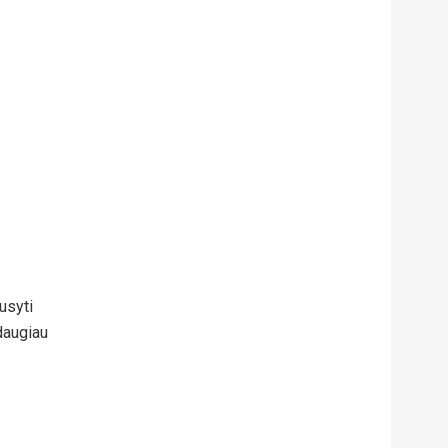
usyti
 daugiau