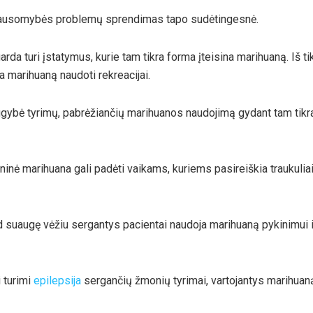
iklausomybės problemų sprendimas tapo sudėtingesnė.
da turi įstatymus, kurie tam tikra forma įteisina marihuaną. Iš ti
a marihuaną naudoti rekreacijai.
ugybė tyrimų, pabrėžiančių marihuanos naudojimą gydant tam tikr
inė marihuana gali padėti vaikams, kuriems pasireiškia traukuliai
 suaugę vėžiu sergantys pacientai naudoja marihuaną pykinimui i
 turimi
epilepsija
sergančių žmonių tyrimai, vartojantys marihuan