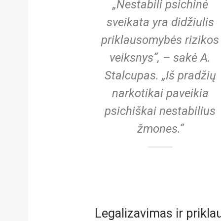
„Nestabili psichinė
sveikata yra didžiulis
priklausomybės rizikos
veiksnys“, – sakė A.
Stalcupas. „Iš pradžių
narkotikai paveikia
psichiškai nestabilius
žmones.“
Legalizavimas ir prikl