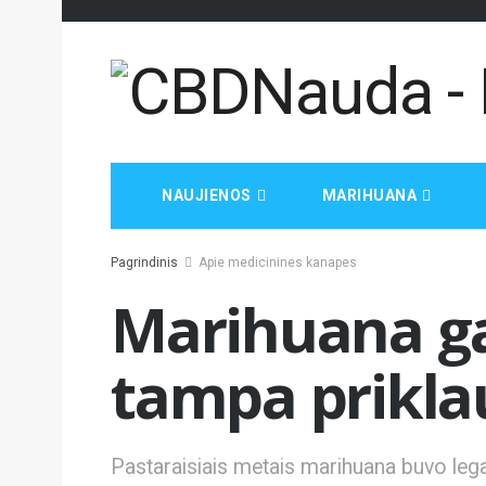
NAUJIENOS
MARIHUANA
Pagrindinis
Apie medicinines kanapes
Marihuana ga
tampa prikla
Pastaraisiais metais marihuana buvo legal