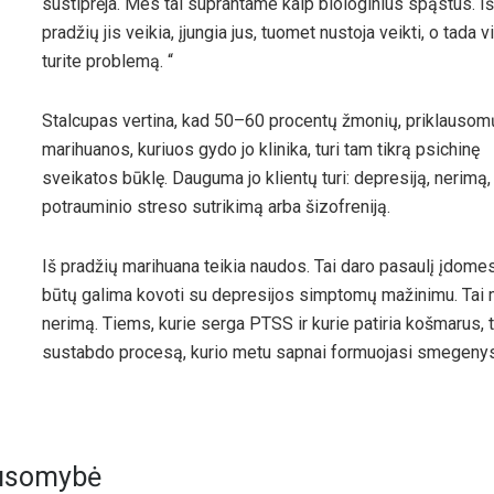
sustiprėja. Mes tai suprantame kaip biologinius spąstus. Iš
pradžių jis veikia, įjungia jus, tuomet nustoja veikti, o tada v
turite problemą. “
Stalcupas vertina, kad 50–60 procentų žmonių, priklausom
marihuanos, kuriuos gydo jo klinika, turi tam tikrą psichinę
sveikatos būklę. Dauguma jo klientų turi: depresiją, nerimą,
potrauminio streso sutrikimą arba šizofreniją.
Iš pradžių marihuana teikia naudos. Tai daro pasaulį įdomes
būtų galima kovoti su depresijos simptomų mažinimu. Tai 
nerimą. Tiems, kurie serga PTSS ir kurie patiria košmarus, t
sustabdo procesą, kurio metu sapnai formuojasi smegeny
ausomybė