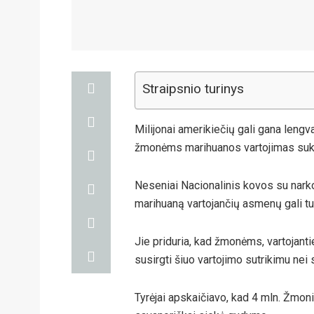
Straipsnio turinys
Milijonai amerikiečių gali gana lengva
žmonėms marihuanos vartojimas suke
Neseniai Nacionalinis kovos su narko
marihuaną vartojančių asmenų gali tur
Jie priduria, kad žmonėms, vartojan
susirgti šiuo vartojimo sutrikimu ne
Tyrėjai apskaičiavo, kad 4 mln. Žmoni