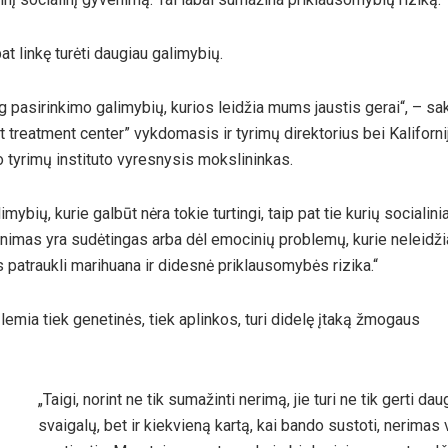
at linkę turėti daugiau galimybių.
 pasirinkimo galimybių, kurios leidžia mums jaustis gerai“, – sa
treatment center” vykdomasis ir tyrimų direktorius bei Kaliforni
tyrimų instituto vyresnysis mokslininkas.
mybių, kurie galbūt nėra tokie turtingi, taip pat tie kurių socialinia
venimas yra sudėtingas arba dėl emocinių problemų, kurie neleidži
patraukli marihuana ir didesnė priklausomybės rizika.“
emia tiek genetinės, tiek aplinkos, turi didelę įtaką žmogaus
„Taigi, norint ne tik sumažinti nerimą, jie turi ne tik gerti dau
svaigalų, bet ir kiekvieną kartą, kai bando sustoti, nerimas 