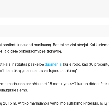
i pasiimti ir naudoti marihuaną. Bet tai ne visi atvejai. Kai kuriem
lia didelę priklausomybės tikimybę.
tikais institutas paskelbė
duomenis
, kurie rodo, kad 30 procent
ėti tam tikrą „marihuanos vartojimo sutrikimą“.
tiems marihuaną anksčiau nei 18 metų, yra 4–7 kartus didesnė ti
i suaugusiesiems.
ų 2015 m. Atitiko marihuanos vartojimo sutrikimo kriterijus. Iš jų