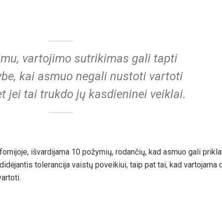
imu, vartojimo sutrikimas gali tapti
be, kai asmuo negali nustoti vartoti
t jei tai trukdo jų kasdieninei veiklai.
ornijoje, išvardijama 10 požymių, rodančių, kad asmuo gali prikla
idėjantis tolerancija vaistų poveikiui, taip pat tai, kad vartojama
artoti.