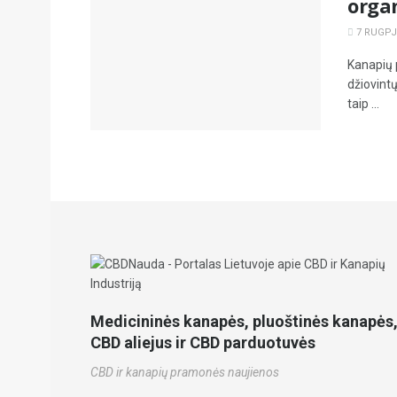
orga
7 RUGPJŪ
Kanapių 
džiovintų
taip ...
Medicininės kanapės, pluoštinės kanapės
CBD aliejus ir CBD parduotuvės
CBD ir kanapių pramonės naujienos