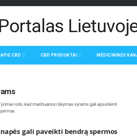
APIE CBD
CBD PRODUKTAI
MEDICININĖS KAN
yrams
yrimai rodo, kad marihuanos rūkymas vyrams gali apsunkinti
spermai.
anapės gali paveikti bendrą spermos