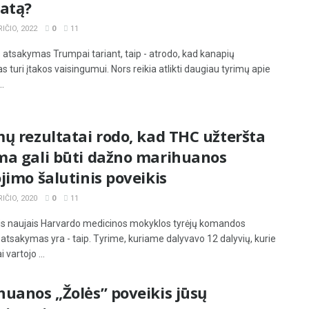
katą?
IČIO, 2022
0
11
atsakymas Trumpai tariant, taip - atrodo, kad kanapių
s turi įtakos vaisingumui. Nors reikia atlikti daugiau tyrimų apie
..
ų rezultatai rodo, kad THC užteršta
ma gali būti dažno marihuanos
jimo šalutinis poveikis
IČIO, 2020
0
11
s naujais Harvardo medicinos mokyklos tyrėjų komandos
 atsakymas yra - taip. Tyrime, kuriame dalyvavo 12 dalyvių, kurie
i vartojo ...
uanos „Žolės” poveikis jūsų