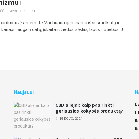
nizmui
ČIO, 2023
0
11
parduotuvės internete Marihuana gaminama iš susmulkintų ir
 kanapių augalų dalių, įskaitant žiedus, sėklas, lapus ir stiebus. Ji
Naujausi
N
CBD aliejai: kaip pasirinkti
D
geriausios kokybės produktą?
,
C
15 KOVO, 2024
K
K