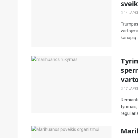
svei
14 LAPKR
Trumpas 
vartojima
kanapių .
Tyrim
sper
varto
17 LAPKR
Remianti
tyrimais,
reguliaria
Marih