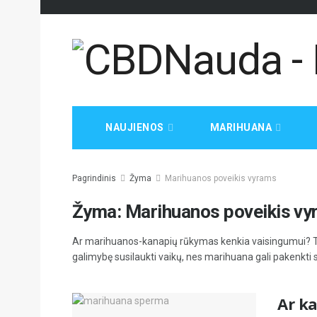
NAUJIENOS
MARIHUANA
Pagrindinis
Žyma
Marihuanos poveikis vyrams
Žyma:
Marihuanos poveikis v
Ar marihuanos-kanapių rūkymas kenkia vaisingumui? T
galimybę susilaukti vaikų, nes marihuana gali pakenkti 
Ar k