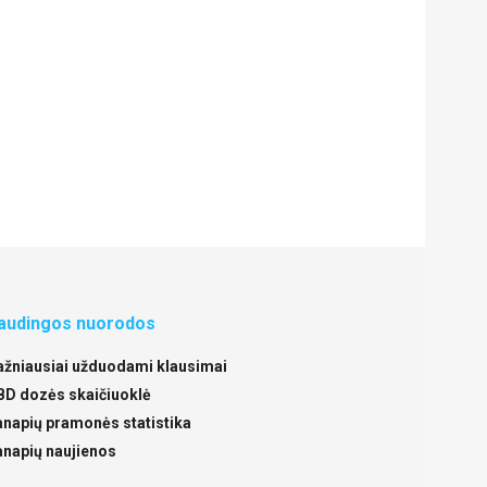
audingos nuorodos
ažniausiai užduodami klausimai
BD dozės skaičiuoklė
anapių pramonės statistika
anapių naujienos