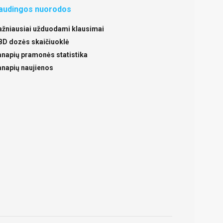
audingos nuorodos
ažniausiai užduodami klausimai
BD dozės skaičiuoklė
anapių pramonės statistika
anapių naujienos