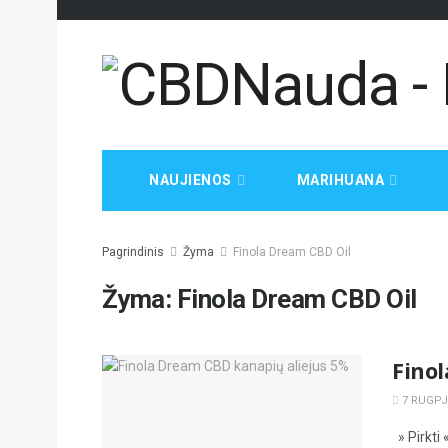
NAUJIENOS
MARIHUANA
Pagrindinis
Žyma
Finola Dream CBD Oil
Žyma:
Finola Dream CBD Oil
Fino
7 RUGPJŪ
» Pirkti 