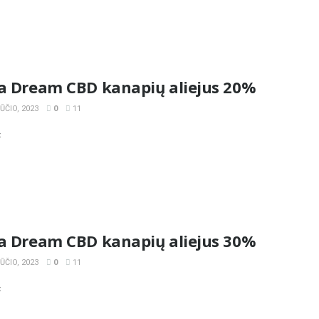
la Dream CBD kanapių aliejus 20%
ČIO, 2023
0
11
«
la Dream CBD kanapių aliejus 30%
ČIO, 2023
0
11
«