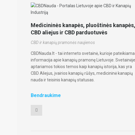
Medicininės kanapės, pluoštinės kanapės
CBD aliejus ir CBD parduotuvės
CBD ir kanapių pramonės naujienos
CBDNauda.lt - tai interneto svetainė, kurioje pateikiama
informacija apie kanapių pramonę Lietuvoje. Svetainėj
aptariamos tokios temos kaip kanapių istorija, kas yra
CBD Aliejus, įvairios kanapių rūšys, medicininė kanapių
nauda ir teisinis kanapių statusas.
Bendraukime