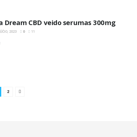
la Dream CBD veido serumas 300mg
ČIO, 2023
0
11
«
2