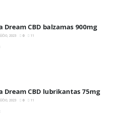
la Dream CBD balzamas 900mg
ČIO, 2023
0
11
«
la Dream CBD lubrikantas 75mg
ČIO, 2023
0
11
«