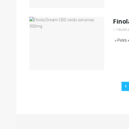
Fino
7 RUGPJŪ
» Pirkti 
1