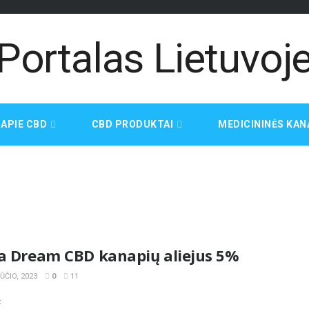
APIE CBD
CBD PRODUKTAI
MEDICININĖS KAN
la Dream CBD kanapių aliejus 5%
ČIO, 2023
0
11
«