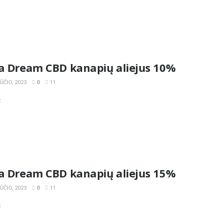
la Dream CBD kanapių aliejus 10%
ČIO, 2023
0
11
«
la Dream CBD kanapių aliejus 15%
ČIO, 2023
0
11
«