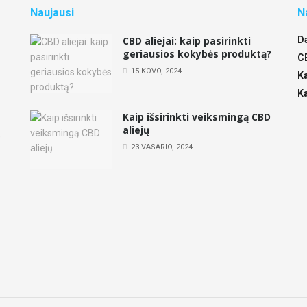
Naujausi
N
CBD aliejai: kaip pasirinkti
D
geriausios kokybės produktą?
,
C
15 KOVO, 2024
K
K
Kaip išsirinkti veiksmingą CBD
aliejų
e
23 VASARIO, 2024