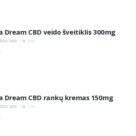
a Dream CBD veido šveitiklis 300mg
ČIO, 2023
0
11
«
la Dream CBD rankų kremas 150mg
ČIO, 2023
0
11
«