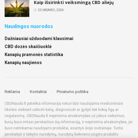
Kaip išsirinkti veiksmingą CBD aliejų
23 VASARIO, 2024
Naudingos nuorodos
Dažniausiai užduodami klausimai
CBD dozės skaičiuoklė
Kanapių pramonės statistika
Kanapių naujienos
Reklama
Kontaktai
Privatumo politika
CBDNauda.lt pateikta informacija neturi būti naudojama medicininiais
tikslais siekiant užkirsti kelią, diagnozuoti ar gydyti bet kokią ligą ar
negalavimą. CBDNauda.lt neprisiima atsakomybės už jokius veiksmus,
kurių buvo imtasi perskaičius šią informaciją, ir neprisiima atsakomybės, jei
buvo netinkamai naudojami produktai, esantys šioje svetainėje. Turite
perskaityti ir laikytis nurodymų, nurodytų kiekvieno įsigyto produkto