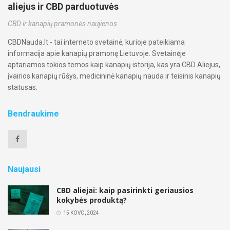
aliejus ir CBD parduotuvės
CBD ir kanapių pramonės naujienos
CBDNauda.lt - tai interneto svetainė, kurioje pateikiama
informacija apie kanapių pramonę Lietuvoje. Svetainėje
aptariamos tokios temos kaip kanapių istorija, kas yra CBD Aliejus,
įvairios kanapių rūšys, medicininė kanapių nauda ir teisinis kanapių
statusas.
Bendraukime
Naujausi
CBD aliejai: kaip pasirinkti geriausios
kokybės produktą?
15 KOVO, 2024