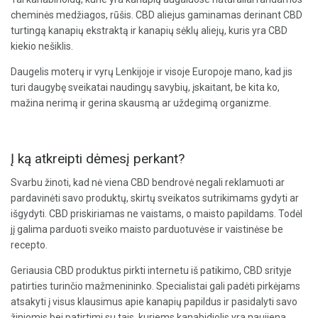
cheminės medžiagos, rūšis. CBD aliejus gaminamas derinant CBD
turtingą kanapių ekstraktą ir kanapių sėklų aliejų, kuris yra CBD
kiekio nešiklis.
Daugelis moterų ir vyrų Lenkijoje ir visoje Europoje mano, kad jis
turi daugybę sveikatai naudingų savybių, įskaitant, be kita ko,
mažina nerimą ir gerina skausmą ar uždegimą organizme.
Į ką atkreipti dėmesį perkant?
Svarbu žinoti, kad nė viena CBD bendrovė negali reklamuoti ar
pardavinėti savo produktų, skirtų sveikatos sutrikimams gydyti ar
išgydyti. CBD priskiriamas ne vaistams, o maisto papildams. Todėl
jį galima parduoti sveiko maisto parduotuvėse ir vaistinėse be
recepto.
Geriausia CBD produktus pirkti internetu iš patikimo, CBD srityje
patirties turinčio mažmenininko. Specialistai gali padėti pirkėjams
atsakyti į visus klausimus apie kanapių papildus ir pasidalyti savo
žiniomis bei patirtimi su tais, kuriems kanabidiolis yra naujiena.