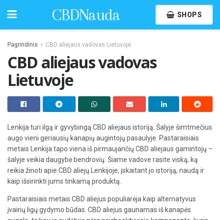
CBDNauda
SHOPS
Pagrindinis
CBD aliejaus vadovas Lietuvoje
CBD aliejaus vadovas
Lietuvoje
Lenkija turi ilgą ir gyvybingą CBD aliejaus istoriją. Šalyje šimtmečius
augo vieni geriausių kanapių augintojų pasaulyje. Pastaraisiais
metais Lenkija tapo viena iš pirmaujančių CBD aliejaus gamintojų –
šalyje veikia daugybė bendrovių. Šiame vadove rasite viską, ką
reikia žinoti apie CBD aliejų Lenkijoje, įskaitant jo istoriją, naudą ir
kaip išsirinkti jums tinkamą produktą.
Pastaraisiais metais CBD aliejus populiarėja kaip alternatyvus
įvairių ligų gydymo būdas. CBD aliejus gaunamas iš kanapės