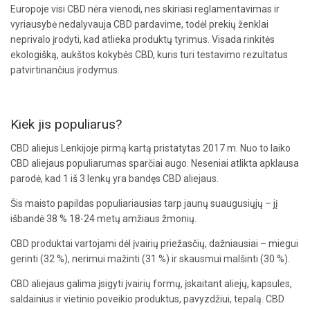
Europoje visi CBD nėra vienodi, nes skiriasi reglamentavimas ir
vyriausybė nedalyvauja CBD pardavime, todėl prekių ženklai
neprivalo įrodyti, kad atlieka produktų tyrimus. Visada rinkitės
ekologišką, aukštos kokybės CBD, kuris turi testavimo rezultatus
patvirtinančius įrodymus.
Kiek jis populiarus?
CBD aliejus Lenkijoje pirmą kartą pristatytas 2017 m. Nuo to laiko
CBD aliejaus populiarumas sparčiai augo. Neseniai atlikta apklausa
parodė, kad 1 iš 3 lenkų yra bandęs CBD aliejaus.
Šis maisto papildas populiariausias tarp jaunų suaugusiųjų – jį
išbandė 38 % 18-24 metų amžiaus žmonių.
CBD produktai vartojami dėl įvairių priežasčių, dažniausiai – miegui
gerinti (32 %), nerimui mažinti (31 %) ir skausmui malšinti (30 %).
CBD aliejaus galima įsigyti įvairių formų, įskaitant aliejų, kapsules,
saldainius ir vietinio poveikio produktus, pavyzdžiui, tepalą. CBD