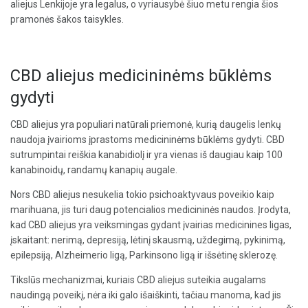
aliejus Lenkijoje yra legalus, o vyriausybė šiuo metu rengia šios
pramonės šakos taisykles.
CBD aliejus medicininėms būklėms
gydyti
CBD aliejus yra populiari natūrali priemonė, kurią daugelis lenkų
naudoja įvairioms įprastoms medicininėms būklėms gydyti. CBD
sutrumpintai reiškia kanabidiolį ir yra vienas iš daugiau kaip 100
kanabinoidų, randamų kanapių augale.
Nors CBD aliejus nesukelia tokio psichoaktyvaus poveikio kaip
marihuana, jis turi daug potencialios medicininės naudos. Įrodyta,
kad CBD aliejus yra veiksmingas gydant įvairias medicinines ligas,
įskaitant: nerimą, depresiją, lėtinį skausmą, uždegimą, pykinimą,
epilepsiją, Alzheimerio ligą, Parkinsono ligą ir išsėtinę sklerozę.
Tikslūs mechanizmai, kuriais CBD aliejus suteikia augalams
naudingą poveikį, nėra iki galo išaiškinti, tačiau manoma, kad jis