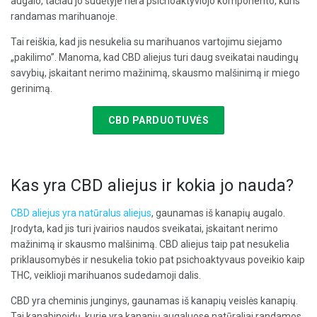
augalo, tačiau jo sudėtyje nėra psichoaktyviojo komponento, kuris
randamas marihuanoje.
Tai reiškia, kad jis nesukelia su marihuanos vartojimu siejamo
„pakilimo”. Manoma, kad CBD aliejus turi daug sveikatai naudingų
savybių, įskaitant nerimo mažinimą, skausmo malšinimą ir miego
gerinimą.
CBD PARDUOTUVĖS
Kas yra CBD aliejus ir kokia jo nauda?
CBD aliejus yra natūralus aliejus
, gaunamas iš kanapių augalo.
Įrodyta, kad jis turi įvairios naudos sveikatai, įskaitant nerimo
mažinimą ir skausmo malšinimą. CBD aliejus taip pat nesukelia
priklausomybės ir nesukelia tokio pat psichoaktyvaus poveikio kaip
THC, veiklioji marihuanos sudedamoji dalis.
CBD yra cheminis junginys, gaunamas iš kanapių veislės kanapių.
Tai kanabinoidų, kurie yra kanapių augaluose natūraliai randamos