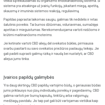
veikia sąveikaudamas su organizmo endokanabinoidų sistema. Ši
sistema yra atsakinga už įvairių funkcijų, įskaitant miegą, apetitą,
skausmą ir imuninės sistemos reakciją, reguliavimą.
Papildas paprastai laikomas saugiu, galimas tik nedidelis ir retas
šalutinis poveikis. Tai burnos džiūvimas, viduriavimas, sumažėjęs
apetitas ir mieguistumas. Nerekomenduojama vartoti nėščioms ir
krūtimi maitinančioms moterims.
Jei ketinate vartoti CBD aliejų dėl sveikatos būklės, pirmiausia
svarbu pasitarti su savo sveikatos priežiūros paslaugų teikėju. Jie
gali padėti suprasti galimą riziką ir naudą bei nustatyti, ar CBD
aliejus jums tinka.
Įvairios papildų galimybės
Yra daug skirtingų CBD papildų vartojimo būdų, o geriausias būdas
jums priklausys nuo jūsų individualių poreikių ir pageidavimų. CBD
galima vartoti per burną kapsulių, tinktūrų arba valgomųjų
medžiagų pavidalu. Jis taip pat gali būti vartojamas vietiškai kaip