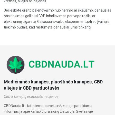
kremas, aliejus ar losjonas.
Jei ieškote greito palengvėjimo nuo nerimo ar skausmo, geriausias
pasirinkimas gali būti CBD inhaliavimas per vape rašiklį ar
elektroninę cigaretę. Galiausiai svarbu eksperimentuoti su įvairiais
tiekimo būdais, kad rastumėte geriausiai jums tinkantį.
Medicininės kanapės, pluoštinės kanapės, CBD
aliejus ir CBD parduotuvės
CBD ir kanapių pramonės naujienos
CBDNauda.lt - tai interneto svetainė, kurioje pateikiama
informacija apie kanapių pramonę Lietuvoje. Svetainėje