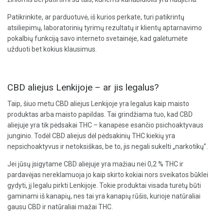
Patikrinkite, ar parduotuvė, iš kurios perkate, turi patikrintų
atsiliepimų, laboratorinių tyrimų rezultatų ir klientų aptarnavimo
pokalbių funkciją savo interneto svetainėje, kad galėtumėte
užduoti bet kokius klausimus.
CBD aliejus Lenkijoje – ar jis legalus?
Taip, šiuo metu CBD aliejus Lenkijoje yra legalus kaip maisto
produktas arba maisto papildas. Tai grindžiama tuo, kad CBD
aliejuje yra tik pėdsakai THC – kanapėse esančio psichoaktyvaus
junginio. Todėl CBD aliejus dėl pėdsakinių THC kiekių yra
nepsichoaktyvus ir netoksiškas, be to, jis negali sukelti „narkotikų”.
Jei jūsų įsigytame CBD aliejuje yra mažiau nei 0,2 % THC ir
pardavėjas nereklamuoja jo kaip skirto kokiai nors sveikatos būklei
gydyti, jį legalu pirkti Lenkijoje. Tokie produktai visada turėtų būti
gaminami iš kanapių, nes tai yra kanapių rūšis, kurioje natūraliai
gausu CBD ir natūraliai mažai THC.