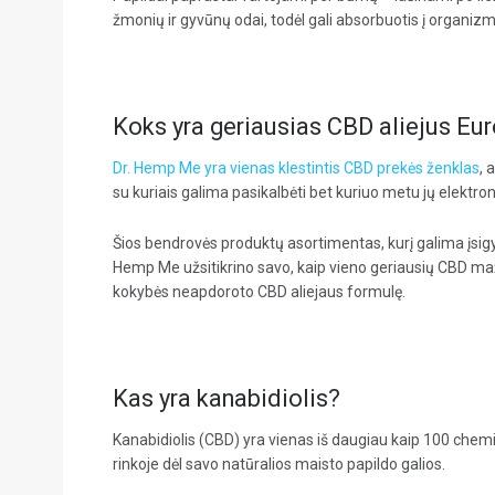
žmonių ir gyvūnų odai, todėl gali absorbuotis į organizm
Koks yra geriausias CBD aliejus Eu
Dr. Hemp Me yra vienas klestintis CBD prekės ženklas
, 
su kuriais galima pasikalbėti bet kuriuo metu jų elektro
Šios bendrovės produktų asortimentas, kurį galima įsigy
Hemp Me užsitikrino savo, kaip vieno geriausių CBD ma
kokybės neapdoroto CBD aliejaus formulę.
Kas yra kanabidiolis?
Kanabidiolis (CBD) yra vienas iš daugiau kaip 100 chem
rinkoje dėl savo natūralios maisto papildo galios.