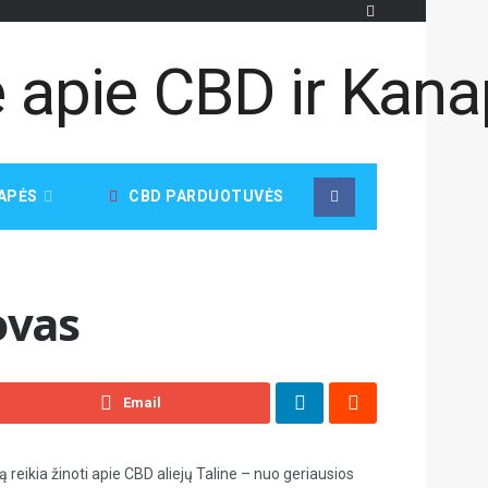
APĖS
CBD PARDUOTUVĖS
ovas
Email
ą reikia žinoti apie CBD aliejų Taline – nuo geriausios