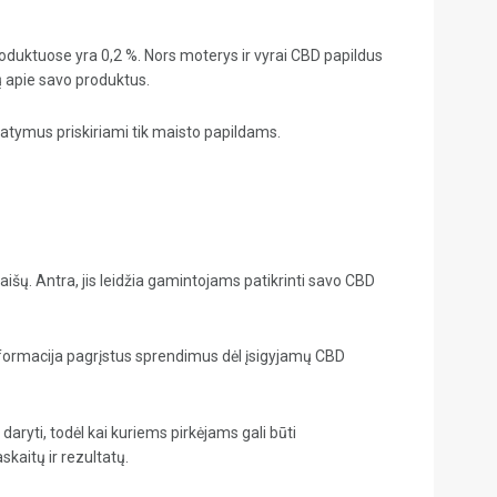
produktuose yra 0,2 %. Nors moterys ir vyrai CBD papildus
nių apie savo produktus.
statymus priskiriami tik maisto papildams.
maišų. Antra, jis leidžia gamintojams patikrinti savo CBD
informacija pagrįstus sprendimus dėl įsigyjamų CBD
o daryti, todėl kai kuriems pirkėjams gali būti
kaitų ir rezultatų.