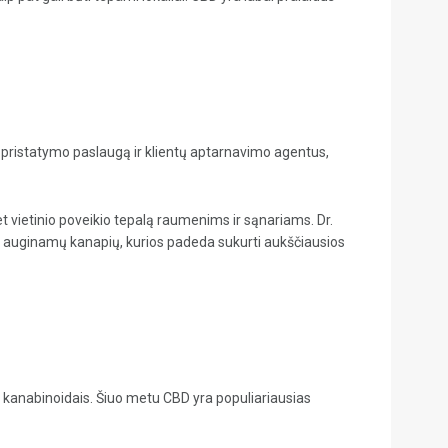
eito pristatymo paslaugą ir klientų aptarnavimo agentus,
 vietinio poveikio tepalą raumenims ir sąnariams. Dr.
i auginamų kanapių, kurios padeda sukurti aukščiausios
 kanabinoidais. Šiuo metu CBD yra populiariausias