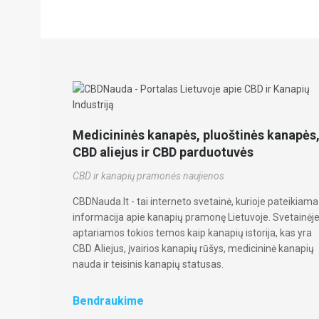
Medicininės kanapės, pluoštinės kanapės
CBD aliejus ir CBD parduotuvės
CBD ir kanapių pramonės naujienos
CBDNauda.lt - tai interneto svetainė, kurioje pateikiama
informacija apie kanapių pramonę Lietuvoje. Svetainėj
aptariamos tokios temos kaip kanapių istorija, kas yra
CBD Aliejus, įvairios kanapių rūšys, medicininė kanapių
nauda ir teisinis kanapių statusas.
Bendraukime