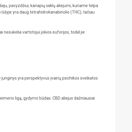
ju, pavyzdžiui, kanapių sėklų aliejumi, kuriame telpa
 rūšyje yra daug tetrahidrokanabinolio (THC), tačiau
nesukelia vartotojui jokios euforijos, todėl jie
 junginys yra perspektyvus įvairių psichikos sveikatos
zheimerio ligą, gydymo būdas. CBD aliejus dažniausiai