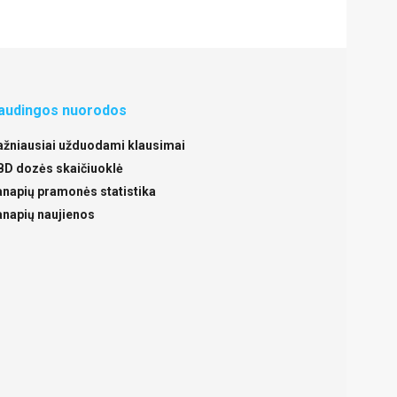
audingos nuorodos
ažniausiai užduodami klausimai
BD dozės skaičiuoklė
anapių pramonės statistika
anapių naujienos