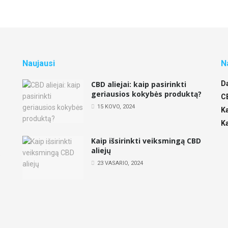
Naujausi
N
CBD aliejai: kaip pasirinkti
D
geriausios kokybės produktą?
,
C
15 KOVO, 2024
K
K
Kaip išsirinkti veiksmingą CBD
aliejų
e
23 VASARIO, 2024