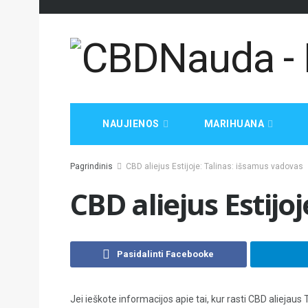
NAUJIENOS
MARIHUANA
Pagrindinis
CBD aliejus Estijoje: Talinas: išsamus vadovas
CBD aliejus Estijo
Pasidalinti Facebooke
Jei ieškote informacijos apie tai, kur rasti CBD aliejaus