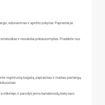
gis, viduriavimas ir apetito pokyčiai. Paprastai jie
jis netoksiškas ir nesukelia priklausomybės. Pradėkite nuo
 turite registruotą bagažą, paprasčiau ir mažiau pastangų
kšluosčiais.
a etiketėje, ir parodyti jiems kanabinoidų kiekį savo