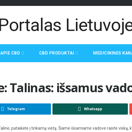
APIE CBD
CBD PRODUKTAI
MEDICININĖS KAN
je: Talinas: išsamus vad
Telegram
Whatsapp
 Taline, pataikėte į tinkamą vietą. Šiame išsamiame vadove rasite viską, k