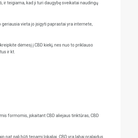
i, ir teigiama, kad ji turi daugybę sveikatai naudingų
 geriausia vieta jo įsigyti paprastai yra internete,
atkreipkite dėmesį į CBD kiekį, nes nuo to priklauso
us ir kt.
riomis formomis, įskaitant CBD aliejaus tinktūras, CBD
 pat gali būti tepami lokaliai. CBD yra labai pralaidus