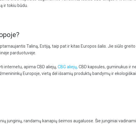
ą ir tokiu būdu.
ropoje?
aptarnaujantis Taliną, Estiją, taip pat ir kitas Europos šalis. Jie siūlo gr
ninėje parduotuvėje.
ti internetu, apima CBD aliejų,
CBG aliejų,
CBD kapsules, guminukus ir net
žmenininkų Europoje, vietą dėl išsamių produktų bandymų ir ekologiška
inių junginių, randamų kanapių šeimos augaluose. Šie junginiai vadinami