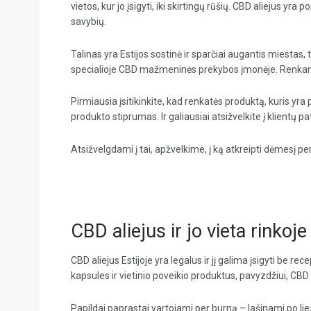
vietos, kur jo įsigyti, iki skirtingų rūšių. CBD aliejus y
savybių.
Talinas yra Estijos sostinė ir sparčiai augantis miestas, t
specialioje CBD mažmeninės prekybos įmonėje. Renkantis
Pirmiausia įsitikinkite, kad renkatės produktą, kuris yra p
produkto stiprumas. Ir galiausiai atsižvelkite į klientų p
Atsižvelgdami į tai, apžvelkime, į ką atkreipti dėmesį pe
CBD aliejus ir jo vieta rinkoje
CBD aliejus Estijoje yra legalus ir jį galima įsigyti be r
kapsules ir vietinio poveikio produktus, pavyzdžiui, CB
Papildai paprastai vartojami per burną – lašinami po lie