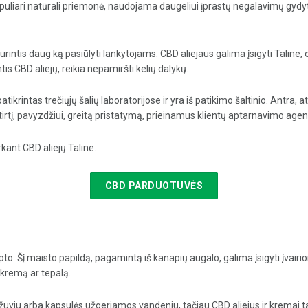
ra populiari natūrali priemonė, naudojama daugeliui įprastų negalavimų gydyt
urintis daug ką pasiūlyti lankytojams. CBD aliejaus galima įsigyti Taline, o
 CBD aliejų, reikia nepamiršti kelių dalykų.
atikrintas trečiųjų šalių laboratorijose ir yra iš patikimo šaltinio. Antra, 
atirtį, pavyzdžiui, greitą pristatymą, prieinamus klientų aptarnavimo agent
rkant CBD aliejų Taline.
CBD PARDUOTUVĖS
ecepto. Šį maisto papildą, pagamintą iš kanapių augalo, galima įsigyti įvai
D kremą ar tepalą.
žuviu arba kapsulės užgeriamos vandeniu, tačiau CBD aliejus ir kremai taip