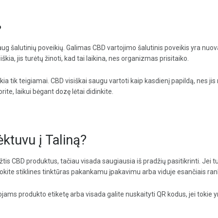
?
g šalutinių poveikių. Galimas CBD vartojimo šalutinis poveikis yra nuovar
eiškia, jis turėtų žinoti, kad tai laikina, nes organizmas prisitaiko.
eikia tik teigiamai. CBD visiškai saugu vartoti kaip kasdienį papildą, nes 
rite, laikui bėgant dozę lėtai didinkite.
lėktuvu į Taliną?
ežtis CBD produktus, tačiau visada saugiausia iš pradžių pasitikrinti. Jei
kite stiklines tinktūras pakankamu įpakavimu arba viduje esančiais ran
jams produkto etiketę arba visada galite nuskaityti QR kodus, jei tokie yr