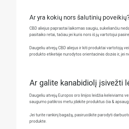
Ar yra kokių nors šalutinių poveikių
CBD aliejus paprastai laikomas saugiu, sukeliančiu nedau
pasitaiko retai, tačiau jei kuris nors iš jų vartotojui pasir
Daugeliu atvejų CBD aliejus ir kiti produktai vartotoją v
produkto etiketėje nurodytos orientacinės dozės ir, jei no
Ar galite kanabidiolį įsivežti 
Daugeliu atvejų Europos oro linijos leidžia keleiviams v
saugumo patikros metu įdėkite produktus čia & apsaugo
Jei turite rankinį bagažą, pasiruoškite parodyti darbuoto
produkte.