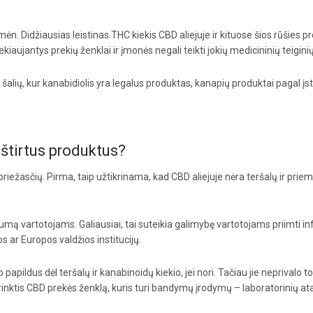
mėn. Didžiausias leistinas THC kiekis CBD aliejuje ir kituose šios rūšies 
rekiaujantys prekių ženklai ir įmonės negali teikti jokių medicininių teigi
s šalių, kur kanabidiolis yra legalus produktas, kanapių produktai pagal į
 ištirtus produktus?
 priežasčių. Pirma, taip užtikrinama, kad CBD aliejuje nėra teršalų ir prie
gumą vartotojams. Galiausiai, tai suteikia galimybę vartotojams priimti 
s ar Europos valdžios institucijų.
o papildus dėl teršalų ir kanabinoidų kiekio, jei nori. Tačiau jie neprivalo t
nktis CBD prekės ženklą, kuris turi bandymų įrodymų – laboratorinių atas