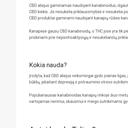
CBD aliejus gaminamas naudojant kanabinoidus, išgautus
CBD kiekis. Jis nesukelia priklausomybės ir nesukelia p
CBD produktai gaminami naudojant kanapių rūšies ka
Kanapėse gausu CBD kanabinoidų, o THC jose yra tik pėdsa
priskiriami prie nepsichoaktyviųjų ir nesukeliančių pri
Kokia nauda?
Įrodyta, kad CBD aliejus veiksmingai gydo įvairias liga
būklių, įskaitant depresiją ir potrauminio streso sutri
Populiariausias kanabinoidas kanapių rinkoje šiuo metu t
vartojamas nerimui, skausmui ir miego sutrikimams gyd