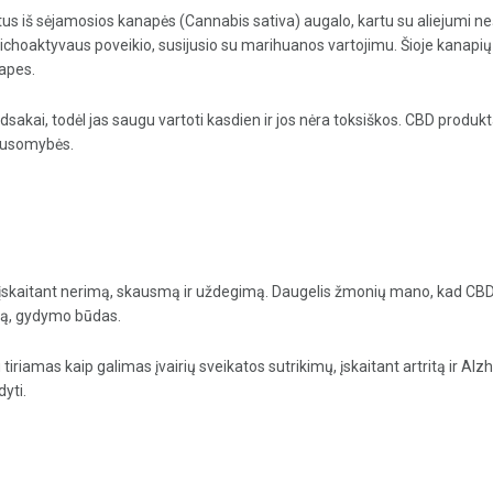
 iš sėjamosios kanapės (Cannabis sativa) augalo, kartu su aliejumi nešė
sichoaktyvaus poveikio, susijusio su marihuanos vartojimu. Šioje kanapių
napes.
kai, todėl jas saugu vartoti kasdien ir jos nėra toksiškos. CBD produktai 
klausomybės.
s, įskaitant nerimą, skausmą ir uždegimą. Daugelis žmonių mano, kad CBD
kimą, gydymo būdas.
iriamas kaip galimas įvairių sveikatos sutrikimų, įskaitant artritą ir Al
yti.