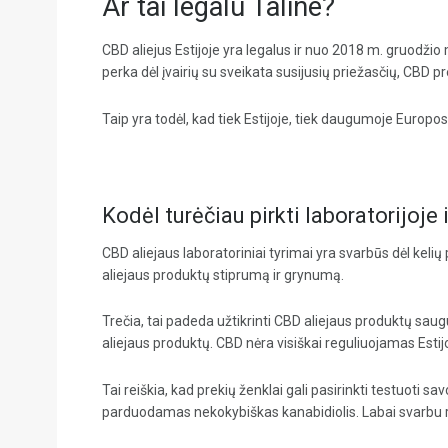
Ar tai legalu Taline?
CBD aliejus Estijoje yra legalus ir nuo 2018 m. gruodžio 
perka dėl įvairių su sveikata susijusių priežasčių, CBD p
Taip yra todėl, kad tiek Estijoje, tiek daugumoje Europo
Kodėl turėčiau pirkti laboratorijoje
CBD aliejaus laboratoriniai tyrimai yra svarbūs dėl kelių
aliejaus produktų stiprumą ir grynumą.
Trečia, tai padeda užtikrinti CBD aliejaus produktų sau
aliejaus produktų. CBD nėra visiškai reguliuojamas Estijo
Tai reiškia, kad prekių ženklai gali pasirinkti testuoti sav
parduodamas nekokybiškas kanabidiolis. Labai svarbu ri