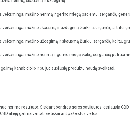
i mažina nerimą, skausmą ir uždegimą:
us veiksmingai mažino nerimą ir gerino miegą pacientų, sergančių gener
us veiksmingai mažino skausmą ir uždegimą žiurkių, sergančių artritu, gr
us veiksmingai mažino uždegimą ir skausmą žiurkių, sergančių kolitu, gr
us veiksmingai mažino nerimą ir gerino miegą vaikų, sergančių potraumini
galimą kanabidiolio ir su juo susijusių produktų naudą sveikatai.
nuo norimo rezultato. Siekiant bendros geros savijautos, geriausia CBD alie
CBD aliejų galima vartoti vietiškai ant pažeistos vietos.