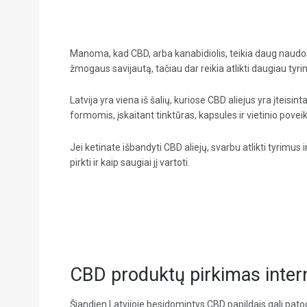
Manoma, kad CBD, arba kanabidiolis, teikia daug naudos
žmogaus savijautą, tačiau dar reikia atlikti daugiau tyr
Latvija yra viena iš šalių, kuriose CBD aliejus yra įteisin
formomis, įskaitant tinktūras, kapsules ir vietinio pove
Jei ketinate išbandyti CBD aliejų, svarbu atlikti tyrimus i
pirkti ir kaip saugiai jį vartoti.
CBD produktų pirkimas intern
Šiandien Latvijoje besidomintys CBD papildais gali patog