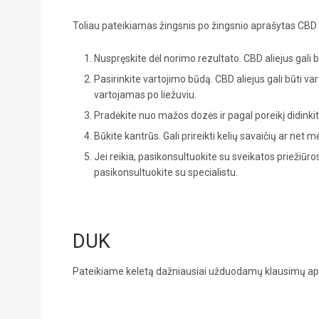
Toliau pateikiamas žingsnis po žingsnio aprašytas CBD 
Nuspręskite dėl norimo rezultato. CBD aliejus gali
Pasirinkite vartojimo būdą. CBD aliejus gali būti v
vartojamas po liežuviu.
Pradėkite nuo mažos dozės ir pagal poreikį didinkit
Būkite kantrūs. Gali prireikti kelių savaičių ar net 
Jei reikia, pasikonsultuokite su sveikatos priežiūro
pasikonsultuokite su specialistu.
DUK
Pateikiame keletą dažniausiai užduodamų klausimų apie