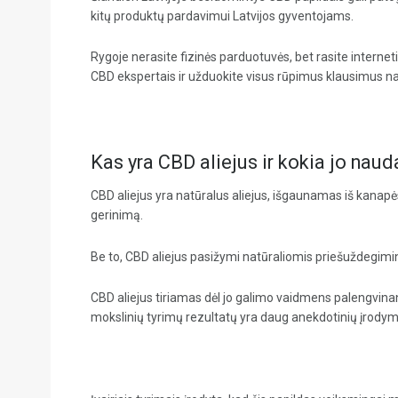
kitų produktų pardavimui Latvijos gyventojams.
Rygoje nerasite fizinės parduotuvės, bet rasite interne
CBD ekspertais ir užduokite visus rūpimus klausimus na
Kas yra CBD aliejus ir kokia jo nau
CBD aliejus yra natūralus aliejus, išgaunamas iš kanap
gerinimą.
Be to, CBD aliejus pasižymi natūraliomis priešuždegim
CBD aliejus tiriamas dėl jo galimo vaidmens palengvinant
mokslinių tyrimų rezultatų yra daug anekdotinių įrodymų