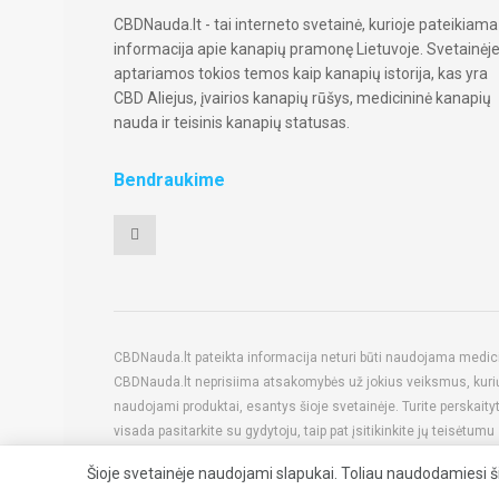
CBDNauda.lt - tai interneto svetainė, kurioje pateikiama
informacija apie kanapių pramonę Lietuvoje. Svetainėj
aptariamos tokios temos kaip kanapių istorija, kas yra
CBD Aliejus, įvairios kanapių rūšys, medicininė kanapių
nauda ir teisinis kanapių statusas.
Bendraukime
CBDNauda.lt pateikta informacija neturi būti naudojama medicinin
CBDNauda.lt neprisiima atsakomybės už jokius veiksmus, kurių 
naudojami produktai, esantys šioje svetainėje. Turite perskaity
visada pasitarkite su gydytoju, taip pat įsitikinkite jų teisė
Šioje svetainėje naudojami slapukai. Toliau naudodamiesi š