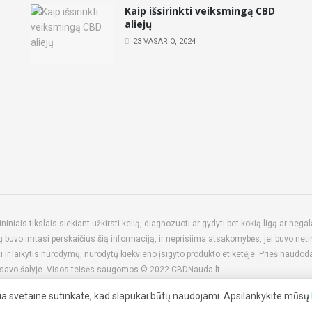
Kaip išsirinkti veiksmingą CBD
aliejų
e
23 VASARIO, 2024
iais tikslais siekiant užkirsti kelią, diagnozuoti ar gydyti bet kokią ligą ar nega
buvo imtasi perskaičius šią informaciją, ir neprisiima atsakomybės, jei buvo net
ti ir laikytis nurodymų, nurodytų kiekvieno įsigyto produkto etiketėje. Prieš naudo
tumu savo šalyje. Visos teisės saugomos © 2022 CBDNauda.lt
ia svetaine sutinkate, kad slapukai būtų naudojami. Apsilankykite mūsų