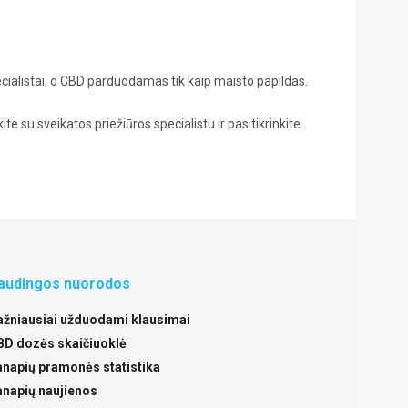
pecialistai, o CBD parduodamas tik kaip maisto papildas.
e su sveikatos priežiūros specialistu ir pasitikrinkite.
audingos nuorodos
ažniausiai užduodami klausimai
BD dozės skaičiuoklė
anapių pramonės statistika
anapių naujienos