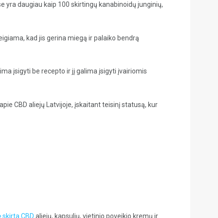
e yra daugiau kaip 100 skirtingų kanabinoidų junginių,
igiama, kad jis gerina miegą ir palaiko bendrą
a įsigyti be recepto ir jį galima įsigyti įvairiomis
pie CBD aliejų Latvijoje, įskaitant teisinį statusą, kur
 skirta CBD
aliejų, kapsulių, vietinio poveikio kremų ir