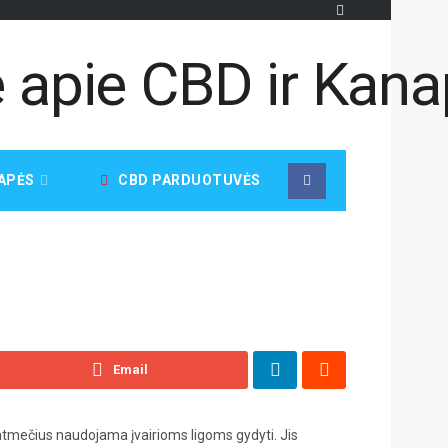
APĖS
CBD PARDUOTUVĖS
Email
imtmečius naudojama įvairioms ligoms gydyti. Jis