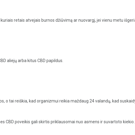
i kuriais retais atvejais burnos džiūvimą ar nuovargį, jei vienu metu išge
BD aliejų arba kitus CBD papildus.
, o tai reiškia, kad organizmui reikia maždaug 24 valandų, kad suskaidy
 nes CBD poveikis gali skirtis priklausomai nuo asmens ir suvartoto kiekio.