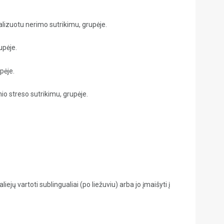
alizuotu nerimo sutrikimu, grupėje.
upėje.
upėje.
o streso sutrikimu, grupėje.
jų vartoti sublingualiai (po liežuviu) arba jo įmaišyti į