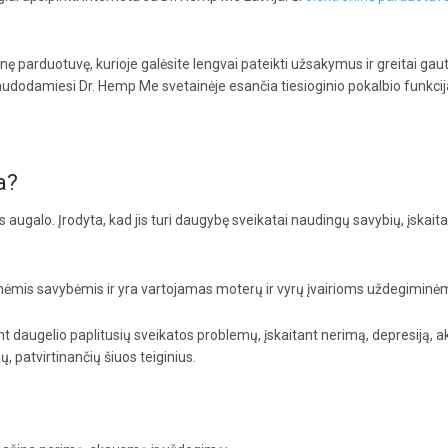
tinę parduotuvę, kurioje galėsite lengvai pateikti užsakymus ir greitai g
udodamiesi Dr. Hemp Me svetainėje esančia tiesioginio pokalbio funkcij
da?
ės augalo. Įrodyta, kad jis turi daugybę sveikatai naudingų savybių, įsk
inėmis savybėmis ir yra vartojamas moterų ir vyrų įvairioms uždegiminė
 daugelio paplitusių sveikatos problemų, įskaitant nerimą, depresiją, akn
, patvirtinančių šiuos teiginius.