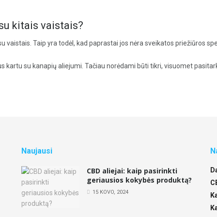
su kitais vaistais?
 vaistais. Taip yra todėl, kad paprastai jos nėra sveikatos priežiūros s
kartu su kanapių aliejumi. Tačiau norėdami būti tikri, visuomet pasitarkit
Naujausi
N
CBD aliejai: kaip pasirinkti
D
geriausios kokybės produktą?
,
C
15 KOVO, 2024
K
K