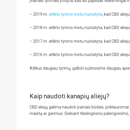
Įvairiais tyrimais įrodyta, kad šis papildas veiksminga
– 2019 m.
atlikto tyrimo metu nustatyta
, kad CBD aliej
– 2018 m. atlikto tyrimo metu nustatyta, kad CBD aliej
– 2017 m. atlikto tyrimo metu nustatyta, kad CBD aliej
– 2016 m. atlikto tyrimo metu nustatyta, kad CBD aliej
Atlikus daugiau tyrimų, galbūt sužinosime daugiau apie 
Kaip naudoti kanapių aliejų?
CBD aliejų galima naudoti įvairiais būdais, priklausomai 
maistą ar gėrimus. Siekiant tikslingesnio palengvinimo, 