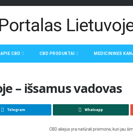
APIE CBD
CBD PRODUKTAI
MEDICININĖS KAN
joje – išsamus vadovas
Telegram
Whatsapp
CBD aliejus yra natūrali priemonė, kuri jau š