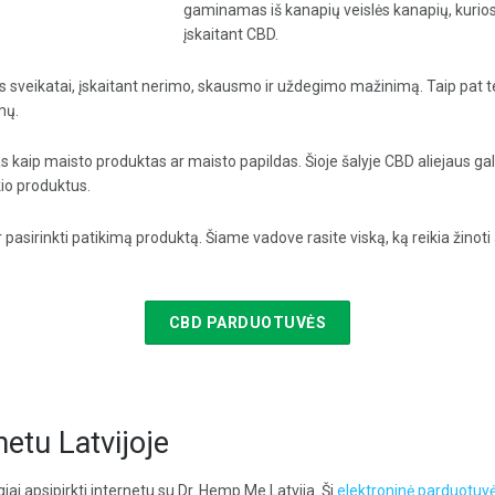
gaminamas iš kanapių veislės kanapių, kurios
įskaitant CBD.
 sveikatai, įskaitant nerimo, skausmo ir uždegimo mažinimą. Taip pat te
imų.
tas kaip maisto produktas ar maisto papildas. Šioje šalyje CBD aliejaus galim
ikio produktus.
r pasirinkti patikimą produktą. Šiame vadove rasite viską, ką reikia žinoti a
CBD PARDUOTUVĖS
etu Latvijoje
iai apsipirkti internetu su Dr. Hemp Me Latvija. Ši
elektroninė parduotuvė