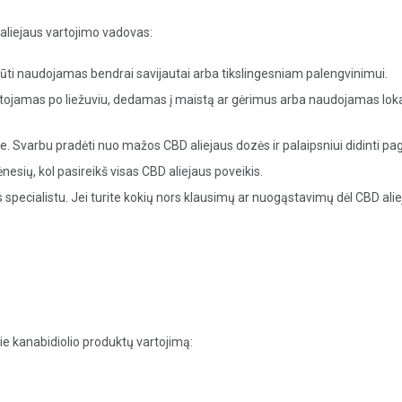
aliejaus vartojimo vadovas:
 būti naudojamas bendrai savijautai arba tikslingesniam palengvinimui.
artojamas po liežuviu, dedamas į maistą ar gėrimus arba naudojamas lokali
e. Svarbu pradėti nuo mažos CBD aliejaus dozės ir palaipsniui didinti pag
mėnesių, kol pasireikš visas CBD aliejaus poveikis.
s specialistu. Jei turite kokių nors klausimų ar nuogąstavimų dėl CBD alie
 kanabidiolio produktų vartojimą: