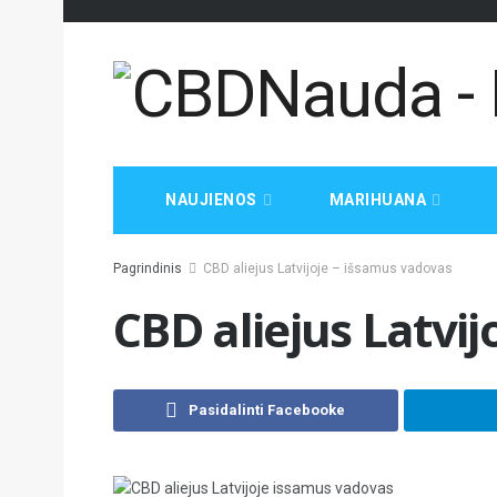
NAUJIENOS
MARIHUANA
Pagrindinis
CBD aliejus Latvijoje – išsamus vadovas
CBD aliejus Latvi
Pasidalinti Facebooke