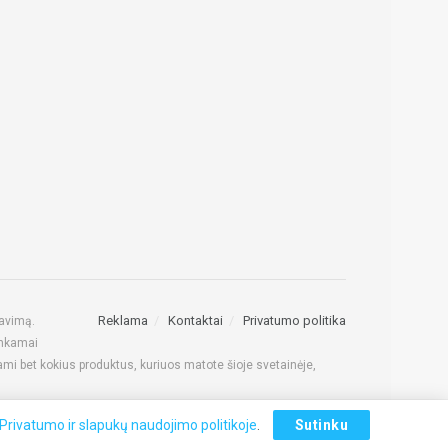
Reklama
Kontaktai
Privatumo politika
lavimą.
inkamai
dami bet kokius produktus, kuriuos matote šioje svetainėje,
Privatumo ir slapukų naudojimo politikoje
.
Sutinku