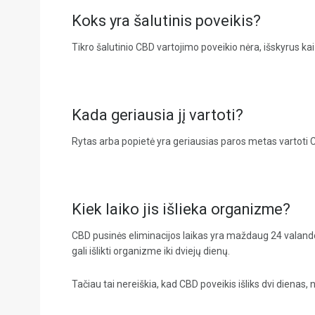
Koks yra šalutinis poveikis?
Tikro šalutinio CBD vartojimo poveikio nėra, išskyrus ka
Kada geriausia jį vartoti?
Rytas arba popietė yra geriausias paros metas vartoti C
Kiek laiko jis išlieka organizme?
CBD pusinės eliminacijos laikas yra maždaug 24 valandos
gali išlikti organizme iki dviejų dienų.
Tačiau tai nereiškia, kad CBD poveikis išliks dvi dienas,