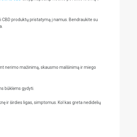
auti CBD produktų pristatymą į namus. Bendraukite su
a.
aitant nerimo mažinimą, skausmo malšinimą ir miego
ms būklėms gydyti.
ę ir širdies ligas, simptomus. Kol kas greta nedidelių