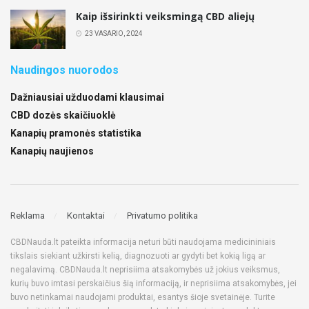
Kaip išsirinkti veiksmingą CBD aliejų
23 VASARIO, 2024
Naudingos nuorodos
Dažniausiai užduodami klausimai
CBD dozės skaičiuoklė
Kanapių pramonės statistika
Kanapių naujienos
Reklama
Kontaktai
Privatumo politika
CBDNauda.lt pateikta informacija neturi būti naudojama medicininiais
tikslais siekiant užkirsti kelią, diagnozuoti ar gydyti bet kokią ligą ar
negalavimą. CBDNauda.lt neprisiima atsakomybės už jokius veiksmus,
kurių buvo imtasi perskaičius šią informaciją, ir neprisiima atsakomybės, jei
buvo netinkamai naudojami produktai, esantys šioje svetainėje. Turite