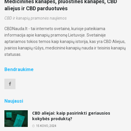
Medicininės kanapės, pluoštinės kanapės, CBD
aliejus ir CBD parduotuvės
CBD ir kanapių pramonės naujienos
CBDNauda.lt - tai interneto svetainė, kurioje pateikiama
informacija apie kanapių pramonę Lietuvoje. Svetainėje
aptariamos tokios temos kaip kanapių istorija, kas yra CBD Aliejus,
įvairios kanapių rūšys, medicininė kanapių nauda ir teisinis kanapių
statusas.
Bendraukime
Naujausi
CBD aliejai: kaip pasirinkti geriausios
kokybės produktą?
15 KOVO, 2024