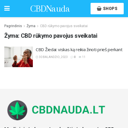
CBDNauda
SHOPS
Pagrindinis
Žyma
CBD rūkymo pavojus sveikatai
Žyma:
CBD rūkymo pavojus sveikatai
CBD Žiedai: viskas ką reikia žinoti prieš perkant
30 BALANDŽIO, 2023
0
11