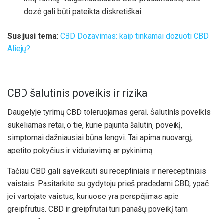
dozė gali būti pateikta diskretiškai.
Susijusi tema
:
CBD Dozavimas: kaip tinkamai dozuoti CBD
Aliejų?
CBD šalutinis poveikis ir rizika
Daugelyje tyrimų CBD toleruojamas gerai. Šalutinis poveikis
sukeliamas retai, o tie, kurie pajunta šalutinį poveikį,
simptomai dažniausiai būna lengvi. Tai apima nuovargį,
apetito pokyčius ir viduriavimą ar pykinimą.
Tačiau CBD gali sąveikauti su receptiniais ir nereceptiniais
vaistais. Pasitarkite su gydytoju prieš pradėdami CBD, ypač
jei vartojate vaistus, kuriuose yra perspėjimas apie
greipfrutus. CBD ir greipfrutai turi panašų poveikį tam