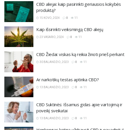
CBD aliejai: kaip pasirinkti geriausios kokybės
produktą?
15 KOVO, 2024
0
11
Kaip išsirinkti veiksmingą CBD aliejų
23 VASARIO, 2024
0
11
CBD Žiedai: viskas ką reikia žinoti prieš perkant
30 BALANDŽIO, 2023
0
11
Ar narkotikų testas aptinka CBD?
13 BALANDŽIO, 2023
0
11
CBD Suktinės: Išsamus gidas apie vartojimą ir
poveikį sveikatai
13 BALANDŽIO, 2023
0
11
Honkongas ketina uždrausti CBD ir pavadinti jį