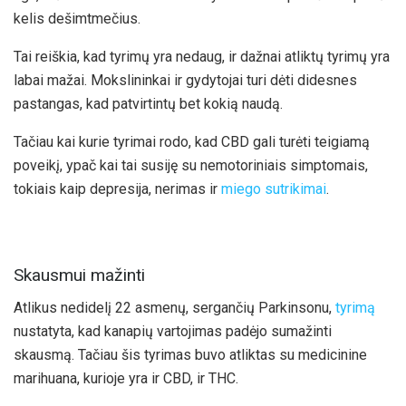
kelis dešimtmečius.
Tai reiškia, kad tyrimų yra nedaug, ir dažnai atliktų tyrimų yra
labai mažai. Mokslininkai ir gydytojai turi dėti didesnes
pastangas, kad patvirtintų bet kokią naudą.
Tačiau kai kurie tyrimai rodo, kad CBD gali turėti teigiamą
poveikį, ypač kai tai susiję su nemotoriniais simptomais,
tokiais kaip depresija, nerimas ir
miego sutrikimai
.
Skausmui mažinti
Atlikus nedidelį 22 asmenų, sergančių Parkinsonu,
tyrimą
nustatyta, kad kanapių vartojimas padėjo sumažinti
skausmą. Tačiau šis tyrimas buvo atliktas su medicinine
marihuana, kurioje yra ir CBD, ir THC.