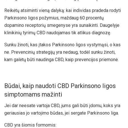
Reikėtų atsiminti vieną dalyką: kai individas pradeda rodyti
Parkinsono ligos požymius, maždaug 60 procentų
dopamino receptorių smegenyse yra sunaikinti. Daugelyje
klinikinių tyrimų CBD naudojamas tik atlikus diagnozę.
Sunku žinoti, kas įtakos Parkinsono ligos vystymąsi, o kas
ne. Prevencinių strategijų yra nedaug, todėl sunku žinoti,
kam galėtų būti naudinga CBD, kaip prevencijos priemonė.
Būdai, kaip naudoti CBD Parkinsono ligos
simptomams mažinti
Jei dar neesate vartoja CBD, jums gali būti įdomu, koks yra
geriausias jo vartojimo būdas, jei sergate Parkinsono liga.
CBD yra šiomis formomis: