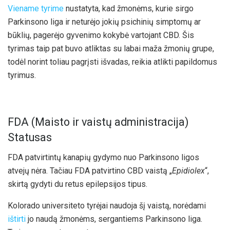
Viename tyrime
nustatyta, kad žmonėms, kurie sirgo
Parkinsono liga ir neturėjo jokių psichinių simptomų ar
būklių, pagerėjo gyvenimo kokybė vartojant CBD. Šis
tyrimas taip pat buvo atliktas su labai maža žmonių grupe,
todėl norint toliau pagrįsti išvadas, reikia atlikti papildomus
tyrimus.
FDA (Maisto ir vaistų administracija)
Statusas
FDA patvirtintų kanapių gydymo nuo Parkinsono ligos
atvejų nėra. Tačiau FDA patvirtino CBD vaistą „
Epidiolex
“,
skirtą gydyti du retus epilepsijos tipus.
Kolorado universiteto tyrėjai naudoja šį vaistą, norėdami
ištirti
jo naudą žmonėms, sergantiems Parkinsono liga.