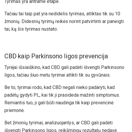
Tyrimas yra antrame etape.
Tačiau tai taip pat yra nedidelis tyrimas, atliktas tik su 10
žmonių. Didesnių tyrimų reikės norint patvirtinti ar paneigti
tai, ką šis tyrimas nustato.
CBD kaip Parkinsono ligos prevencija
Tyrėjai išsiaiškino, kad CBD gali padėti išvengti Parkinsono
ligos, tačiau šiuo metu tyrimai atlikti tik su gyvūnais.
Be to, tyrimai rodo, kad CBD negali nieko padaryti, kad
padėtų gydyti PL, kai tik ji prasideda mažinti simptomus.
Remiantis tuo, ji gali būti naudinga tik kaip prevencinė
priemonė.
Bet žmonių tyrimai, analizuojantys, ar CBD gali padėti
išvengti Parkinsono ligos, reikšmingų rezultatų nedavė.