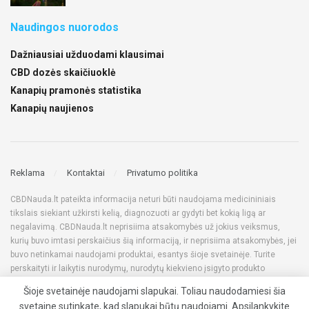
Naudingos nuorodos
Dažniausiai užduodami klausimai
CBD dozės skaičiuoklė
Kanapių pramonės statistika
Kanapių naujienos
Reklama
Kontaktai
Privatumo politika
CBDNauda.lt pateikta informacija neturi būti naudojama medicininiais
tikslais siekiant užkirsti kelią, diagnozuoti ar gydyti bet kokią ligą ar
negalavimą. CBDNauda.lt neprisiima atsakomybės už jokius veiksmus,
kurių buvo imtasi perskaičius šią informaciją, ir neprisiima atsakomybės, jei
buvo netinkamai naudojami produktai, esantys šioje svetainėje. Turite
perskaityti ir laikytis nurodymų, nurodytų kiekvieno įsigyto produkto
etiketėje. Prieš naudodami bet kokius produktus, kuriuos matote šioje
Šioje svetainėje naudojami slapukai. Toliau naudodamiesi šia
svetainėje, visada pasitarkite su gydytoju, taip pat įsitikinkite jų teisėtumu
svetaine sutinkate, kad slapukai būtų naudojami. Apsilankykite