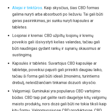
Aliejai ir tinktūros
. Kaip skysčius, šias CBD formas
galima nuryti arba absorbuoti po liežuviu. Tai gali būti
geras pasirinkimas, jei sunku nuryti kapsules ar
tabletes.
Losjonai ir kremai. CBD užpiltų losjonų ir kremų
poveikis gali išsivystyti kelias valandas, tačiau gali
būti naudingas gydant rankų ir sąnarių skausmus ar
sustingimą.
Kapsulės ir tabletės. Suvartojus CBD kapsulėje ar
tabletėje, poveikiui pajusti gali prireikti daugiau laiko,
tačiau ši forma gali būti ideali žmonėms, turintiems
drebulį, neleidžiančiam tinkamai dozuoti skysčio.
Valgomieji. Guminukai yra populiarus CBD vartojimo
būdas. CBD taip pat galite rasti daugelyje kitų valgomų
maisto produktų, nors dozė gali būti ne tokia tiksli kaip
kitų formų. Valgomuosiuose CBD produktuose, CBD