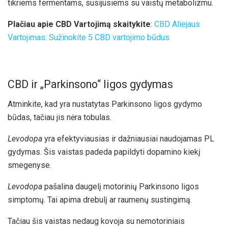
tikriems fermentams, susijusiems su vaistų metabolizmu.
Plačiau apie CBD Vartojimą skaitykite
:
CBD Aliejaus
Vartojimas: Sužinokite 5 CBD vartojimo būdus
CBD ir „Parkinsono“ ligos gydymas
Atminkite, kad yra nustatytas Parkinsono ligos gydymo
būdas, tačiau jis nėra tobulas.
Levodopa
yra efektyviausias ir dažniausiai naudojamas PL
gydymas. Šis vaistas padeda papildyti dopamino kiekį
smegenyse.
Levodopa
pašalina daugelį motorinių Parkinsono ligos
simptomų. Tai apima drebulį ar raumenų sustingimą.
Tačiau šis vaistas nedaug kovoja su nemotoriniais