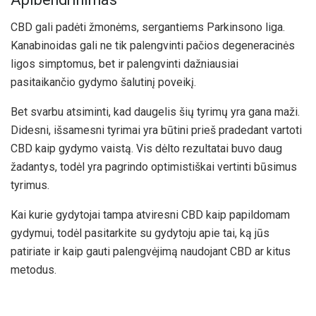
CBD gali padėti žmonėms, sergantiems Parkinsono liga.
Kanabinoidas gali ne tik palengvinti pačios degeneracinės
ligos simptomus, bet ir palengvinti dažniausiai
pasitaikančio gydymo šalutinį poveikį.
Bet svarbu atsiminti, kad daugelis šių tyrimų yra gana maži.
Didesni, išsamesni tyrimai yra būtini prieš pradedant vartoti
CBD kaip gydymo vaistą. Vis dėlto rezultatai buvo daug
žadantys, todėl yra pagrindo optimistiškai vertinti būsimus
tyrimus.
Kai kurie gydytojai tampa atviresni CBD kaip papildomam
gydymui, todėl pasitarkite su gydytoju apie tai, ką jūs
patiriate ir kaip gauti palengvėjimą naudojant CBD ar kitus
metodus.