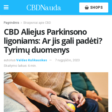
CBDNauda
SHOPS
Pagrindinis
Straipsniai apie CBD
CBD Aliejus Parkinsono
ligoniams: Ar jis gali padėti?
Tyrimų duomenys
autorius
Valdas Kulikauskas
7 rugpjūčio, 2023
Skaitymo laikas: 6 min.