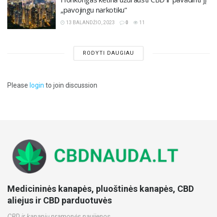
„pavojingu narkotiku”
13 BALANDŽIO, 2023
0
11
RODYTI DAUGIAU
Please
login
to join discussion
Medicininės kanapės, pluoštinės kanapės, CBD
aliejus ir CBD parduotuvės
CBD ir kanapių pramonės naujienos