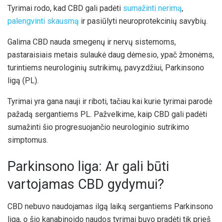
Tyrimai rodo, kad CBD gali padėti
sumažinti nerimą
,
palengvinti skausmą
ir pasiūlyti neuroprotekcinių savybių.
Galima CBD nauda smegenų ir nervų sistemoms,
pastaraisiais metais sulaukė daug dėmesio, ypač žmonėms,
turintiems neurologinių sutrikimų, pavyzdžiui, Parkinsono
ligą (PL).
Tyrimai yra gana nauji ir riboti, tačiau kai kurie tyrimai parodė
pažadą sergantiems PL. Pažvelkime, kaip CBD gali padėti
sumažinti šio progresuojančio neurologinio sutrikimo
simptomus.
Parkinsono liga: Ar gali būti
vartojamas CBD gydymui?
CBD nebuvo naudojamas ilgą laiką sergantiems Parkinsono
liga, o šio kanabinoido naudos tyrimai buvo pradėti tik prieš