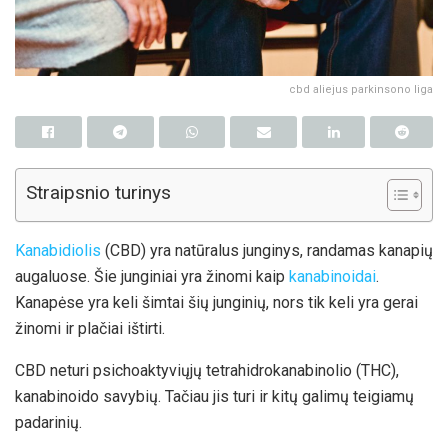
cbd aliejus parkinsono liga
Straipsnio turinys
Kanabidiolis
(CBD) yra natūralus junginys, randamas kanapių
augaluose. Šie junginiai yra žinomi kaip
kanabinoidai
.
Kanapėse yra keli šimtai šių junginių, nors tik keli yra gerai
žinomi ir plačiai ištirti.
CBD neturi psichoaktyviųjų tetrahidrokanabinolio (THC),
kanabinoido savybių. Tačiau jis turi ir kitų galimų teigiamų
padarinių.