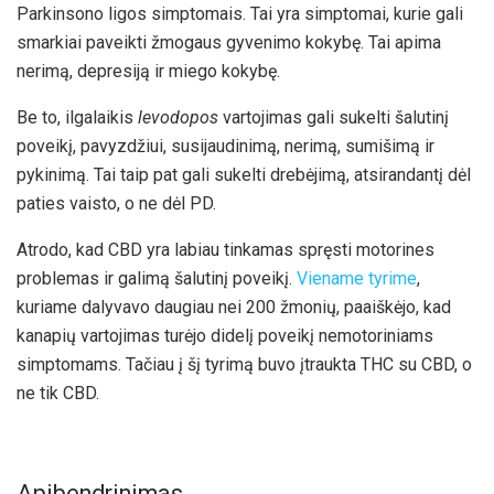
Parkinsono ligos simptomais. Tai yra simptomai, kurie gali
smarkiai paveikti žmogaus gyvenimo kokybę. Tai apima
nerimą, depresiją ir miego kokybę.
Be to, ilgalaikis
levodopos
vartojimas gali sukelti šalutinį
poveikį, pavyzdžiui, susijaudinimą, nerimą, sumišimą ir
pykinimą. Tai taip pat gali sukelti drebėjimą, atsirandantį dėl
paties vaisto, o ne dėl PD.
Atrodo, kad CBD yra labiau tinkamas spręsti motorines
problemas ir galimą šalutinį poveikį.
Viename tyrime
,
kuriame dalyvavo daugiau nei 200 žmonių, paaiškėjo, kad
kanapių vartojimas turėjo didelį poveikį nemotoriniams
simptomams. Tačiau į šį tyrimą buvo įtraukta THC su CBD, o
ne tik CBD.
Apibendrinimas