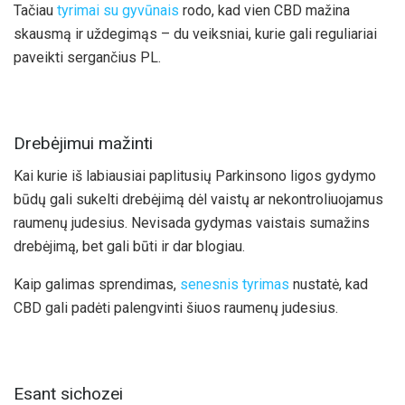
Tačiau
tyrimai su gyvūnais
rodo, kad vien CBD mažina
skausmą ir uždegimąs – du veiksniai, kurie gali reguliariai
paveikti sergančius PL.
Drebėjimui mažinti
Kai kurie iš labiausiai paplitusių Parkinsono ligos gydymo
būdų gali sukelti drebėjimą dėl vaistų ar nekontroliuojamus
raumenų judesius. Nevisada gydymas vaistais sumažins
drebėjimą, bet gali būti ir dar blogiau.
Kaip galimas sprendimas,
senesnis tyrimas
nustatė, kad
CBD gali padėti palengvinti šiuos raumenų judesius.
Esant sichozei