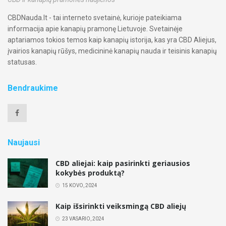
CBDNauda.lt - tai interneto svetainė, kurioje pateikiama
informacija apie kanapių pramonę Lietuvoje. Svetainėje
aptariamos tokios temos kaip kanapių istorija, kas yra CBD Aliejus,
įvairios kanapių rūšys, medicininė kanapių nauda ir teisinis kanapių
statusas.
Bendraukime
Naujausi
CBD aliejai: kaip pasirinkti geriausios
kokybės produktą?
15 KOVO, 2024
Kaip išsirinkti veiksmingą CBD aliejų
23 VASARIO, 2024