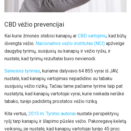
CBD vėžio prevencijai
Kai kurie žmonės stebisi kanapių ar
CBD vartojimu
, kad būtų
išvengta vėžio.
Nacionalinis vėžio institutas
(NCI)
apžvelgė
daugybę tyrimų, susijusių su kanapių ir vėžio ryšiu, ir
nustatė, kad tyrimų rezultatai buvo nevienodi.
Senesnis tyrimas
, kuriame dalyvavo 64 855 vyrai iš JAV,
nustatė, kad kanapių vartojimas nepadidino su tabaku
susijusių vėžio rizikų. Tačiau tame pačiame tyrime taip pat
nustatyta, kad kanapių vartotojai vyrai, kurie niekada nerūkė
tabako, turėjo padidintą prostatos vėžio riziką.
Kita vertus,
2015 m. Tyrimo autoriai
nustatė perspektyvų
ryšį tarp kanapių ir šlapimo pūslės vėžio. Pakoregavę keletą
veiksnių, jie nustatė, kad kanapių vartotojai turėjo 45 proc.