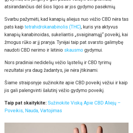
atsirandančius dėl šios ligos ar jos gydymo pasėkmių.
Svarbu pažymėti, kad kanapių aliejus nuo vėžio CBD nėra tas
pats kaip
tetrahidrokanabinolis (THC)
, kuris yra aktyvus
kanapių kanabinoidas, sukeliantis „svaiginamąjį“ poveikį, kai
žmogus rūko ar jį praryja. Tyrėjai taip pat svarsto galimybę
naudoti CBD nerimo ir lėtinio
skausmo
gydymui.
Nors pradiniai nedidelių vėžio ląstelių ir CBD tyrimų
rezultatai yra daug žadantys, jie nėra įtikinami.
Šiame straipsnyje sužinokite apie CBD poveikį vėžiui ir kaip
jis gali palengvinti šalutinį vėžio gydymo poveikį.
Taip pat skaitykite:
Sužinokite Viską Apie CBD Aliejų –
Poveikis, Nauda, Vartojimas