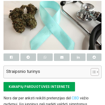
Straipsnio turinys
KANAPIŲ PARDUOTUVĖS INTERNETE
Nors dar per anksti reikšti pretenzijas dėl
CBD
vėžio
gydymui, šis junginys gali padėti valdyti simptomus,