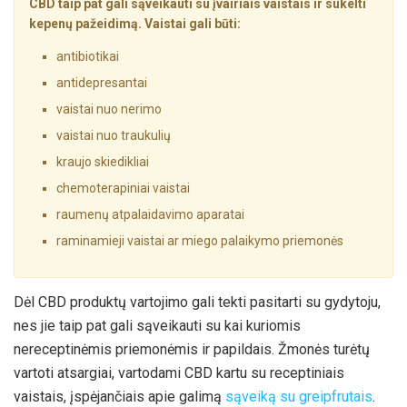
CBD taip pat gali sąveikauti su įvairiais vaistais ir sukelti
kepenų pažeidimą. Vaistai gali būti:
antibiotikai
antidepresantai
vaistai nuo nerimo
vaistai nuo traukulių
kraujo skiedikliai
chemoterapiniai vaistai
raumenų atpalaidavimo aparatai
raminamieji vaistai ar miego palaikymo priemonės
Dėl CBD produktų vartojimo gali tekti pasitarti su gydytoju,
nes jie taip pat gali sąveikauti su kai kuriomis
nereceptinėmis priemonėmis ir papildais. Žmonės turėtų
vartoti atsargiai, vartodami CBD kartu su receptiniais
vaistais, įspėjančiais apie galimą
sąveiką su greipfrutais
.