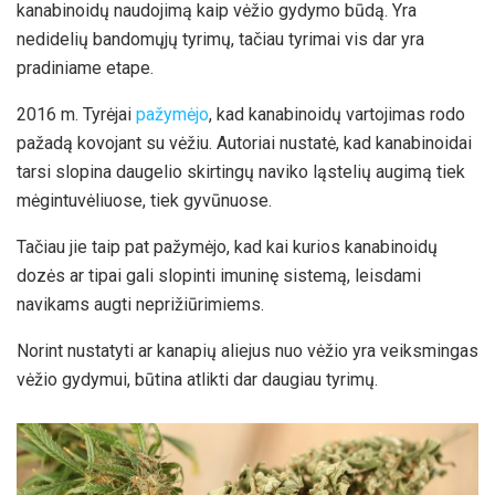
kanabinoidų naudojimą kaip vėžio gydymo būdą. Yra
nedidelių bandomųjų tyrimų, tačiau tyrimai vis dar yra
pradiniame etape.
2016 m. Tyrėjai
pažymėjo
, kad kanabinoidų vartojimas rodo
pažadą kovojant su vėžiu. Autoriai nustatė, kad kanabinoidai
tarsi slopina daugelio skirtingų naviko ląstelių augimą tiek
mėgintuvėliuose, tiek gyvūnuose.
Tačiau jie taip pat pažymėjo, kad kai kurios kanabinoidų
dozės ar tipai gali slopinti imuninę sistemą, leisdami
navikams augti neprižiūrimiems.
Norint nustatyti ar kanapių aliejus nuo vėžio yra veiksmingas
vėžio gydymui, būtina atlikti dar daugiau tyrimų.