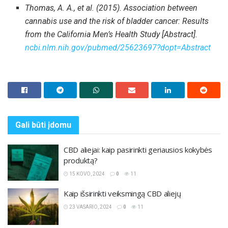
Thomas, A. A., et al. (2015). Association between
cannabis use and the risk of bladder cancer: Results
from the California Men’s Health Study [Abstract].
ncbi.nlm.nih.gov/pubmed/25623697?dopt=Abstract
Gali būti
įdomu
CBD aliejai: kaip pasirinkti geriausios kokybės
produktą?
15 KOVO, 2024
0
11
Kaip išsirinkti veiksmingą CBD aliejų
23 VASARIO, 2024
0
11