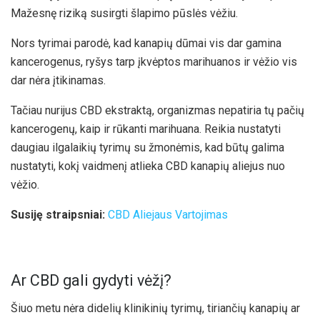
Mažesnę riziką susirgti šlapimo pūslės vėžiu.
Nors tyrimai parodė, kad kanapių dūmai vis dar gamina
kancerogenus, ryšys tarp įkvėptos marihuanos ir vėžio vis
dar nėra įtikinamas.
Tačiau nurijus CBD ekstraktą, organizmas nepatiria tų pačių
kancerogenų, kaip ir rūkanti marihuana. Reikia nustatyti
daugiau ilgalaikių tyrimų su žmonėmis, kad būtų galima
nustatyti, kokį vaidmenį atlieka CBD kanapių aliejus nuo
vėžio.
Susiję straipsniai:
CBD Aliejaus Vartojimas
Ar CBD gali gydyti vėžį?
Šiuo metu nėra didelių klinikinių tyrimų, tiriančių kanapių ar