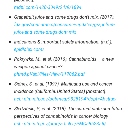
mdpi.com/1420-3049/24/9/1694
Grapefruit juice and some drugs don’t mix. (2017).
fda.gov/consumers/consumer-updates/grapefruit-
juice-and-some-drugs-dont-mix
Indications & important safety information. (n.d.).
epidiolex.com/
Pokrywka, M., et al. (2016). Cannabinoids — a new
weapon against cancer?
phmd.pl/api/files/view/117062.pdf
Sidney, S., et al. (1997). Marijuana use and cancer
incidence (California, United States) [Abstract].
ncbi.nlm.nih.gov/pubmed/9328194?dopt=Abstract
Śledziński, P., et al. (2018). The current state and future
perspectives of cannabinoids in cancer biology.
ncbi.nlm.nih.gov/pmc/articles/PMC5852356/