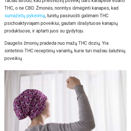
Tačiau atrodo, kad priešvėžinį poveikį daro kanapėse esanti
THC, o ne CBD. Žmonės, norintys išmėginti kanapes, kad
sumažintų pykinimą
, turėtų pasiruošti galimam THC
psichoaktyviajam poveikiui, gautam išrašytuose kanapių
produktuose, ir aptarti juos su gydytoju.
Daugelis žmonių pradeda nuo mažų THC dozių. Yra
sintetinio THC receptinių variantų, kurie turi mažiau šalutinių
poveikių.