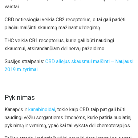
vaistai.
CBD netiesiogiai veikia CB2 receptorius, o tai gali padėti
plačiai malšinti skausmą mažinant uždegimą.
THC veikia CB1 receptorius, kurie gali būti naudingi
skausmui, atsirandančiam dėl nervų pažeidimo.
Susijęs straipsnis:
CBD aliejus skausmui malšinti – Naujausi
2019 m. tyrimai
Pykinimas
Kanapės ir
kanabinoidai
, tokie kaip CBD, taip pat gali būti
naudingi vėžiu sergantiems žmonėms, kurie patiria nuolatinį
pykinimą ir vėmimą, ypač kai tai vyksta dėl chemoterapijos.