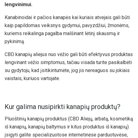
lengvinimui.
Kanabinoidai ir pačios kanapės kai kuriais atvejais gali būti
kaip papildomas veiksnys gydymui, pavyzdžiui, žmonėms,
kuriems reikalinga pagalba malšinant lėtinį skausmą ir
pykinimą.
CBD kanapių aliejus nuo vėžio gali būti efektyvus produktas
lengvinant vėžio simptomus, tačiau visada turite pasikalbėti
su gydytoju, kad įsitikintumėte, jog jis nereaguos su jokiais
vaistais, kuriuos vartojate.
Kur galima nusipirkti kanapių produktų?
Pluoštinių kanapių produktus (CBD Aliejų, arbatą, kosmetiką
iš kanapių, kanapių baltymus ir kitus produktus iš kanapių)
įsigyti galite specializuotose internetinėse parduotuvėse,