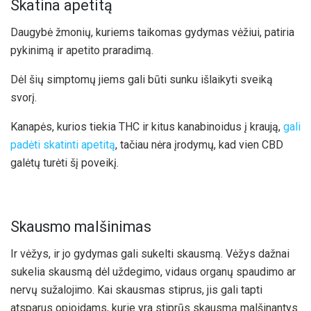
Skatina apetitą
Daugybė žmonių, kuriems taikomas gydymas vėžiui, patiria
pykinimą ir apetito praradimą.
Dėl šių simptomų jiems gali būti sunku išlaikyti sveiką
svorį.
Kanapės, kurios tiekia THC ir kitus kanabinoidus į kraują,
gali
padėti skatinti apetitą
, tačiau nėra įrodymų, kad vien CBD
galėtų turėti šį poveikį.
Skausmo malšinimas
Ir vėžys, ir jo gydymas gali sukelti skausmą. Vėžys dažnai
sukelia skausmą dėl uždegimo, vidaus organų spaudimo ar
nervų sužalojimo. Kai skausmas stiprus, jis gali tapti
atsparus opioidams, kurie yra stiprūs skausmą malšinantys