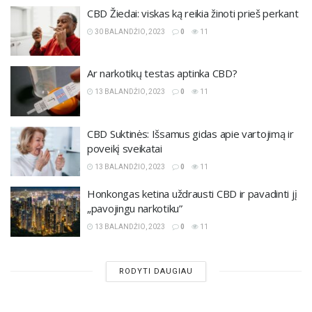
CBD Žiedai: viskas ką reikia žinoti prieš perkant
30 BALANDŽIO, 2023
0
11
Ar narkotikų testas aptinka CBD?
13 BALANDŽIO, 2023
0
11
CBD Suktinės: Išsamus gidas apie vartojimą ir
poveikį sveikatai
13 BALANDŽIO, 2023
0
11
Honkongas ketina uždrausti CBD ir pavadinti jį
„pavojingu narkotiku”
13 BALANDŽIO, 2023
0
11
RODYTI DAUGIAU