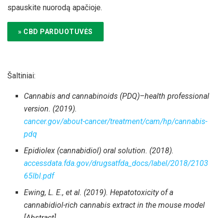
spauskite nuorodą apačioje.
» CBD PARDUOTUVĖS
Šaltiniai:
Cannabis and cannabinoids (PDQ)–health professional
version. (2019).
cancer.gov/about-cancer/treatment/cam/hp/cannabis-
pdq
Epidiolex (cannabidiol) oral solution. (2018).
accessdata.fda.gov/drugsatfda_docs/label/2018/2103
65lbl.pdf
Ewing, L. E., et al. (2019). Hepatotoxicity of a
cannabidiol-rich cannabis extract in the mouse model
[Abstract].