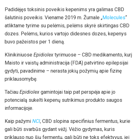
Padidėjęs toksinis poveikis kepenims yra galimas CBD
šalutinis poveikis. Viename 2019 m. Žurnale „
Molecules
“
atliktame tyrime su pelėmis, pelėms skyrė skirtingas CBD
dozes. Pelėms, kurios vartojo didesnes dozes, kepenys
buvo pažeistos per 1 dieną.
Klinikiniuose
Epidiolex
tyrimuose – CBD medikamento, kurį
Maisto ir vaistų administracija (FDA) patvirtino epilepsijai
gydyti, pavadinime – nerasta jokių požymių apie fizinę
priklausomybę.
Tačiau
Epidiolex
gamintojai taip pat perspėja apie jo
potencialą sukelti kepenų sutrikimus produkto saugos
informacijoje.
Kaip pažymi
NCI
, CBD slopina specifinius fermentus, kurie
gali būti svarbūs gydant vėžį. Vėžio gydymas, kuris
priklauso nuo šių fermentų, gali būti ne toks efektyvus, jei