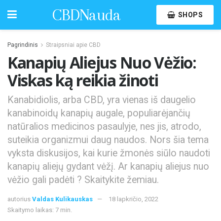
CBDNauda
SHOPS
Pagrindinis
Straipsniai apie CBD
Kanapių Aliejus Nuo Vėžio:
Viskas ką reikia žinoti
Kanabidiolis, arba CBD, yra vienas iš daugelio
kanabinoidų kanapių augale, populiarėjančių
natūralios medicinos pasaulyje, nes jis, atrodo,
suteikia organizmui daug naudos. Nors šia tema
vyksta diskusijos, kai kurie žmonės siūlo naudoti
kanapių aliejų gydant vėžį. Ar kanapių aliejus nuo
vėžio gali padėti ? Skaitykite žemiau.
autorius
Valdas Kulikauskas
18 lapkričio, 2022
Skaitymo laikas: 7 min.