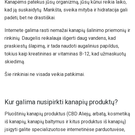
Kanapėms patekus jūsų organizmą, jūsų kūnui reikia laiko,
kad ją suskaidytų. Mankšta, sveika mityba ir hidratacija gali
padėti, bet ne drastiškai.
Internete galima rasti nemažai kanapių šalinimo priemonių ir
rinkinių. Daugelis reikalauja išgerti daug vandens, kad
praskiestų šlapimą, ir tada naudoti augalinius papildus,
tokius kaip kreatininas ar vitaminas B-12, kad užmaskuotų
skiedimą.
Šie rinkiniai ne visada veikia patikimai.
Kur galima nusipirkti kanapių produktų?
Pluoštinių kanapių produktus (CBD Aliejų, arbatą, kosmetiką
iš kanapių, kanapių baltymus ir kitus produktus iš kanapių)
įsigyti galite specializuotose internetinėse parduotuvėse,