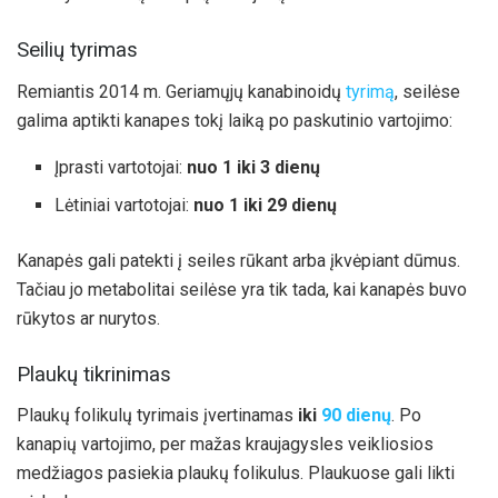
Seilių tyrimas
Remiantis 2014 m. Geriamųjų kanabinoidų
tyrimą
, seilėse
galima aptikti kanapes tokį laiką po paskutinio vartojimo:
Įprasti vartotojai:
nuo 1 iki 3 dienų
Lėtiniai vartotojai:
nuo 1 iki 29 dienų
Kanapės gali patekti į seiles rūkant arba įkvėpiant dūmus.
Tačiau jo metabolitai seilėse yra tik tada, kai kanapės buvo
rūkytos ar nurytos.
Plaukų tikrinimas
Plaukų folikulų tyrimais įvertinamas
iki
90 dienų
. Po
kanapių vartojimo, per mažas kraujagysles veikliosios
medžiagos pasiekia plaukų folikulus. Plaukuose gali likti