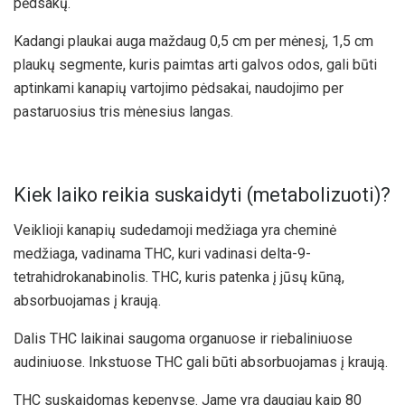
pėdsakų.
Kadangi plaukai auga maždaug 0,5 cm per mėnesį, 1,5 cm
plaukų segmente, kuris paimtas arti galvos odos, gali būti
aptinkami kanapių vartojimo pėdsakai, naudojimo per
pastaruosius tris mėnesius langas.
Kiek laiko reikia suskaidyti (metabolizuoti)?
Veiklioji kanapių sudedamoji medžiaga yra cheminė
medžiaga, vadinama THC, kuri vadinasi delta-9-
tetrahidrokanabinolis. THC, kuris patenka į jūsų kūną,
absorbuojamas į kraują.
Dalis THC laikinai saugoma organuose ir riebaliniuose
audiniuose. Inkstuose THC gali būti absorbuojamas į kraują.
THC suskaidomas kepenyse. Jame yra daugiau kaip 80