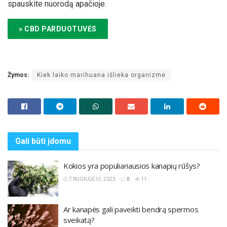
spauskite nuorodą apačioje.
» CBD PARDUOTUVĖS
Žymos:
Kiek laiko marihuana išlieka organizme
Gali būti
įdomu
Kokios yra populiariausios kanapių rūšys?
7 RUGPJŪČIO, 2023
0
11
Ar kanapės gali paveikti bendrą spermos
sveikatą?