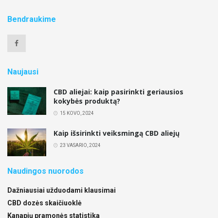
Bendraukime
Naujausi
CBD aliejai: kaip pasirinkti geriausios
kokybės produktą?
15 KOVO, 2024
Kaip išsirinkti veiksmingą CBD aliejų
23 VASARIO, 2024
Naudingos nuorodos
Dažniausiai užduodami klausimai
CBD dozės skaičiuoklė
Kanapių pramonės statistika