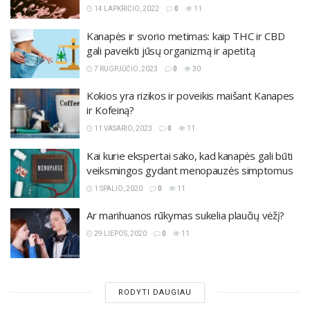
14 LAPKRIČIO, 2022
0
11
Kanapės ir svorio metimas: kaip THC ir CBD
gali paveikti jūsų organizmą ir apetitą
7 RUGPJŪČIO, 2023
0
30
Kokios yra rizikos ir poveikis maišant Kanapes
ir Kofeiną?
11 VASARIO, 2023
0
11
Kai kurie ekspertai sako, kad kanapės gali būti
veiksmingos gydant menopauzės simptomus
1 SPALIO, 2020
0
11
Ar marihuanos rūkymas sukelia plaučių vėžį?
29 LIEPOS, 2020
0
11
RODYTI DAUGIAU