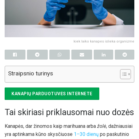
kiek laiko kanapes islieka organizme
Straipsnio turinys
KANAPIŲ PARDUOTUVĖS INTERNETE
Tai skiriasi priklausomai nuo dozės
Kanapės, dar žinomos kaip marihuana arba
žolė
, dažniausiai
yra aptinkama kūno skysčiuose
1–30 dienų
po paskutinio