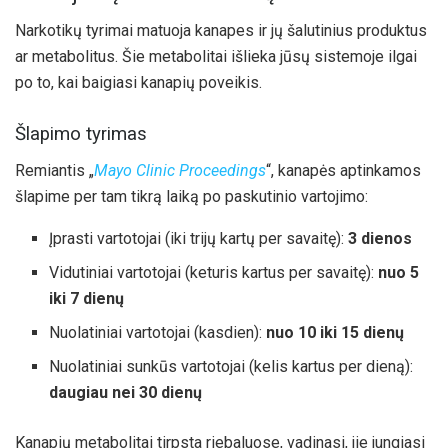
Narkotikų tyrimai matuoja kanapes ir jų šalutinius produktus
ar metabolitus. Šie metabolitai išlieka jūsų sistemoje ilgai
po to, kai baigiasi kanapių poveikis.
Šlapimo tyrimas
Remiantis „
Mayo Clinic Proceedings
“, kanapės aptinkamos
šlapime per tam tikrą laiką po paskutinio vartojimo:
Įprasti vartotojai (iki trijų kartų per savaitę):
3 dienos
Vidutiniai vartotojai (keturis kartus per savaitę):
nuo 5
iki 7 dienų
Nuolatiniai vartotojai (kasdien):
nuo 10 iki 15 dienų
Nuolatiniai sunkūs vartotojai (kelis kartus per dieną):
daugiau nei 30 dienų
Kanapių metabolitai tirpsta riebaluose, vadinasi, jie jungiasi