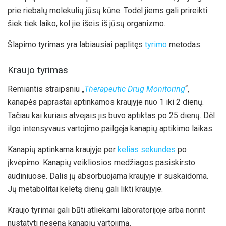
prie riebalų molekulių jūsų kūne. Todėl jiems gali prireikti
šiek tiek laiko, kol jie išeis iš jūsų organizmo.
Šlapimo tyrimas yra labiausiai paplitęs
tyrimo
metodas.
Kraujo tyrimas
Remiantis straipsniu „
Therapeutic Drug Monitoring
“,
kanapės paprastai aptinkamos kraujyje nuo 1 iki 2 dienų.
Tačiau kai kuriais atvejais jis buvo aptiktas po 25 dienų. Dėl
ilgo intensyvaus vartojimo pailgėja kanapių aptikimo laikas.
Kanapių aptinkama kraujyje per
kelias sekundes
po
įkvėpimo. Kanapių veikliosios medžiagos pasiskirsto
audiniuose. Dalis jų absorbuojama kraujyje ir suskaidoma.
Jų metabolitai keletą dienų gali likti kraujyje.
Kraujo tyrimai gali būti atliekami laboratorijoje arba norint
nustatyti neseną kanapių vartojimą.