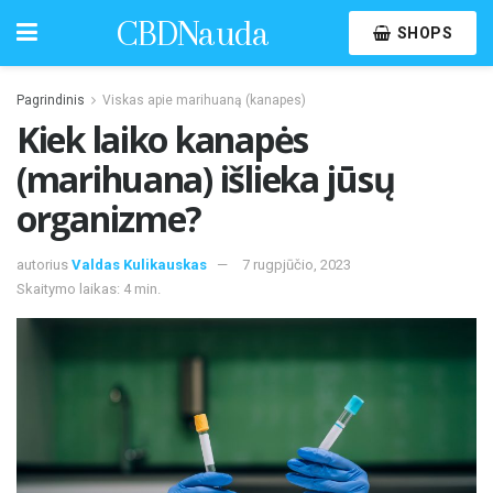
CBDNauda
SHOPS
Pagrindinis
Viskas apie marihuaną (kanapes)
Kiek laiko kanapės
(marihuana) išlieka jūsų
organizme?
autorius
Valdas Kulikauskas
7 rugpjūčio, 2023
Skaitymo laikas: 4 min.