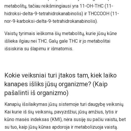
metabolitų, tačiau reikšmingiausi yra 11-OH-THC (11-
hidroksi-delta-9-tetrahidrokanabinolis) ir THCCOOH (11-
nor-9-karboksi-delta-9-tetrahidrokanabinolis).
Vaistų tyrimais ieškoma šių metabolitų, kurie jūsų kūne
išlieka ilgiau nei THC. Galų gale THC ir jo metabolitai
išsiskiria su šlapimu ir išmatomis.
Kokie veiksniai turi įtakos tam, kiek laiko
kanapes išliks jūsų organizme? (Kaip
pašalinti iš organizmo)
Kanapių išsilaikymas jūsų sistemoje turi daugybę veiksnių.
Kai kurie iš šių veiksnių, pavyzdžiui, jūsų amžius, lytis ir
kūno masės indeksas (KMI), nėra susiję su pačiu vaistu, bet
su tuo, kaip jūsų kūnas apdoroja ir metabolizuoja vaistą.