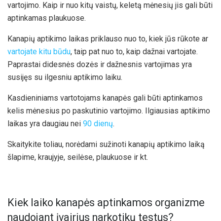
vartojimo. Kaip ir nuo kitų vaistų, keletą mėnesių jis gali būti
aptinkamas plaukuose.
Kanapių aptikimo laikas priklauso nuo to, kiek jūs rūkote ar
vartojate kitu būdu
, taip pat nuo to, kaip dažnai vartojate.
Paprastai didesnės dozės ir dažnesnis vartojimas yra
susijęs su ilgesniu aptikimo laiku.
Kasdieniniams vartotojams kanapės gali būti aptinkamos
kelis mėnesius po paskutinio vartojimo. Ilgiausias aptikimo
laikas yra daugiau nei
90 dienų
.
Skaitykite toliau, norėdami sužinoti kanapių aptikimo laiką
šlapime, kraujyje, seilėse, plaukuose ir kt.
Kiek laiko kanapės aptinkamos organizme
naudojant įvairius narkotikų testus?