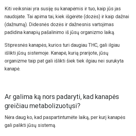
Kiti veiksniai yra susiję su kanapėmis ir tuo, kaip jūs jas
naudojate. Tai apima tai, kiek išgėrėte (dozės) ir kaip dažnai
(dažnumą). Didesnės dozės ir dažnesnis vartojimas
padidina kanapių pašalinimo iš jūsų organizmo laiką.
Stipresnės kanapės, kurios turi daugiau THC, gali ilgiau
išlikti jūsų sistemoje. Kanapė, kurią prarijote, jūsų
organizme taip pat gali išlikti šiek tiek ilgiau nei surukyta
kanapė.
Ar galima ką nors padaryti, kad kanapės
greičiau metabolizuotųsi?
Nėra daug ko, kad paspartintumėte laiką, per kurį kanapės
gali palikti jūsų sistemą.