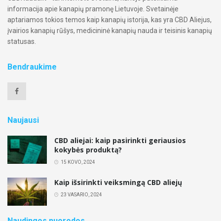
informacija apie kanapių pramonę Lietuvoje. Svetainėje
aptariamos tokios temos kaip kanapių istorija, kas yra CBD Aliejus,
įvairios kanapių rūšys, medicininė kanapių nauda ir teisinis kanapių
statusas.
Bendraukime
Naujausi
CBD aliejai: kaip pasirinkti geriausios
kokybės produktą?
15 KOVO, 2024
Kaip išsirinkti veiksmingą CBD aliejų
23 VASARIO, 2024
Naudingos nuorodos