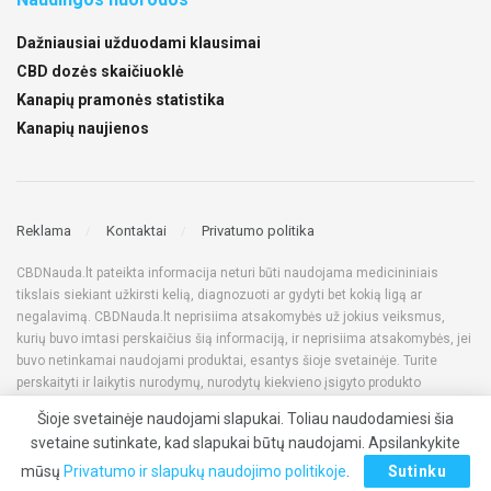
Dažniausiai užduodami klausimai
CBD dozės skaičiuoklė
Kanapių pramonės statistika
Kanapių naujienos
Reklama
Kontaktai
Privatumo politika
CBDNauda.lt pateikta informacija neturi būti naudojama medicininiais
tikslais siekiant užkirsti kelią, diagnozuoti ar gydyti bet kokią ligą ar
negalavimą. CBDNauda.lt neprisiima atsakomybės už jokius veiksmus,
kurių buvo imtasi perskaičius šią informaciją, ir neprisiima atsakomybės, jei
buvo netinkamai naudojami produktai, esantys šioje svetainėje. Turite
perskaityti ir laikytis nurodymų, nurodytų kiekvieno įsigyto produkto
etiketėje. Prieš naudodami bet kokius produktus, kuriuos matote šioje
Šioje svetainėje naudojami slapukai. Toliau naudodamiesi šia
svetainėje, visada pasitarkite su gydytoju, taip pat įsitikinkite jų teisėtumu
svetaine sutinkate, kad slapukai būtų naudojami. Apsilankykite
savo šalyje. Visos teisės saugomos © 2022 CBDNauda.lt
mūsų
Privatumo ir slapukų naudojimo politikoje
.
Sutinku