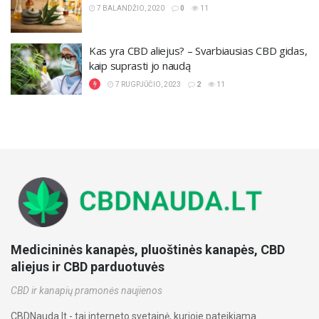
7 BALANDŽIO, 2020
0
11
Kas yra CBD aliejus? – Svarbiausias CBD gidas,
kaip suprasti jo naudą
7 RUGPJŪČIO, 2023
2
11
Medicininės kanapės, pluoštinės kanapės, CBD
aliejus ir CBD parduotuvės
CBD ir kanapių pramonės naujienos
CBDNauda.lt - tai interneto svetainė, kurioje pateikiama