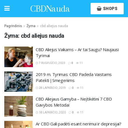
CBDNauda
SHOPS
Pagrindinis
Žyma
cbd aliejus nauda
Žyma:
cbd aliejus nauda
CBD Aliejus Vaikams – Ar tai Saugu? Naujausi
Tyrimai
7 RUGPJŪČIO, 2023
0
11
2019 m. Tyrimas: CBD Padeda Vaistams
Patekti Į Smegenims
28 LAPKRIČIO, 2019
0
11
CBD Aliejaus Gamyba – Neįtikėtini 7 CBD
Gavybos Metodai
18 LAPKRIČIO, 2020
0
11
Ar CBD Gali padėti esant nerimui ir depresijai?