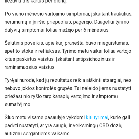
liežuviu tris kartus per dieną.
Po vieno mėnesio vartojimo simptomai, įskaitant traukulius,
neramumą ir įniršio priepuolius, pagerėjo. Daugeliui tyrimo
dalyvių simptomai toliau mažėjo per 6 mėnesius.
Šalutinis poveikis, apie kurį pranešta, buvo mieguistumas,
apetito stoka ir refliuksas. Tyrimo metu vaikai toliau vartojo
kitus paskirtus vaistus, įskaitant antipsichozinius ir
raminamuosius vaistus.
Tyrėjai nurodė, kad jų rezultatus reikia aiškinti atsargiai, nes
nebuvo jokios kontrolės grupės. Tai neleido jiems nustatyti
priežastinio ryšio tarp kanapių vartojimo ir simptomų
sumažėjimo.
Šiuo metu visame pasaulyje vykdomi
kiti tyrimai
, kurie gali
padėti nustatyti, ar yra saugių ir veiksmingų CBD dozių
autizmu sergantiems vaikams.