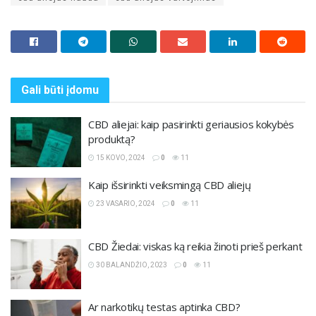
Gali būti
įdomu
CBD aliejai: kaip pasirinkti geriausios kokybės
produktą?
15 KOVO, 2024
0
11
Kaip išsirinkti veiksmingą CBD aliejų
23 VASARIO, 2024
0
11
CBD Žiedai: viskas ką reikia žinoti prieš perkant
30 BALANDŽIO, 2023
0
11
Ar narkotikų testas aptinka CBD?