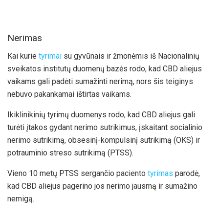
Nerimas
Kai kurie
tyrimai
su gyvūnais ir žmonėmis iš Nacionalinių
sveikatos institutų duomenų bazės rodo, kad CBD aliejus
vaikams gali padėti sumažinti nerimą, nors šis teiginys
nebuvo pakankamai ištirtas vaikams.
Ikiklinikinių tyrimų duomenys rodo, kad CBD aliejus gali
turėti įtakos gydant nerimo sutrikimus, įskaitant socialinio
nerimo sutrikimą, obsesinį-kompulsinį sutrikimą (OKS) ir
potrauminio streso sutrikimą (PTSS).
Vieno 10 metų PTSS sergančio paciento
tyrimas
parodė,
kad CBD aliejus pagerino jos nerimo jausmą ir sumažino
nemigą.