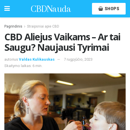
CBDNauda
SHOPS
Pagrindinis
Straipsniai apie CBD
CBD Aliejus Vaikams – Ar tai
Saugu? Naujausi Tyrimai
autorius
Valdas Kulikauskas
7 rugpjūčio, 2023
Skaitymo laikas: 6 min.