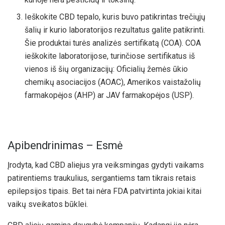
Ieškokite CBD tepalo, kuris buvo patikrintas trečiųjų
šalių ir kurio laboratorijos rezultatus galite patikrinti.
Šie produktai turės analizės sertifikatą (COA). COA
ieškokite laboratorijose, turinčiose sertifikatus iš
vienos iš šių organizacijų: Oficialių žemės ūkio
chemikų asociacijos (AOAC), Amerikos vaistažolių
farmakopėjos (AHP) ar JAV farmakopėjos (USP).
Apibendrinimas – Esmė
Įrodyta, kad CBD aliejus yra veiksmingas gydyti vaikams
patirentiems traukulius, sergantiems tam tikrais retais
epilepsijos tipais. Bet tai nėra FDA patvirtinta jokiai kitai
vaikų sveikatos būklei.