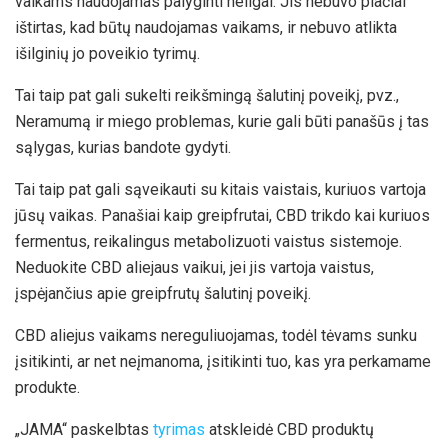
vaikams naudojamas palyginti neilgai. Jis nebuvo plačiai
ištirtas, kad būtų naudojamas vaikams, ir nebuvo atlikta
išilginių jo poveikio tyrimų.
Tai taip pat gali sukelti reikšmingą šalutinį poveikį, pvz.,
Neramumą ir miego problemas, kurie gali būti panašūs į tas
sąlygas, kurias bandote gydyti.
Tai taip pat gali sąveikauti su kitais vaistais, kuriuos vartoja
jūsų vaikas. Panašiai kaip greipfrutai, CBD trikdo kai kuriuos
fermentus, reikalingus metabolizuoti vaistus sistemoje.
Neduokite CBD aliejaus vaikui, jei jis vartoja vaistus,
įspėjančius apie greipfrutų šalutinį poveikį.
CBD aliejus vaikams nereguliuojamas, todėl tėvams sunku
įsitikinti, ar net neįmanoma, įsitikinti tuo, kas yra perkamame
produkte.
„JAMA“ paskelbtas
tyrimas
atskleidė CBD produktų