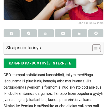
cbd aliejus vaikams
Straipsnio turinys
KANAPIŲ PARDUOTUVĖS INTERNETE
CBD, trumpai apibūdinant kanabidiolį, tai yra medžiaga,
išgaunama iš pluoštinių kanapių arba marihuanos. Jis
parduodamas įvairiomis formomis, nuo skysto cbd aliejaus
iki cbd kramtomosios gumos. Tai tapo labai populiaru gydyti
įvairias ligas, įskaitant tas, kurios pasireiškia vaikams.
Skaitykite žemiau ir sužinokite ar cbd aliejus vaikams gali