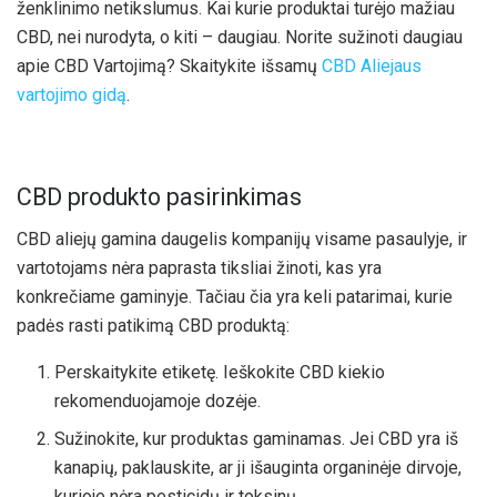
ženklinimo netikslumus. Kai kurie produktai turėjo mažiau
CBD, nei nurodyta, o kiti – daugiau. Norite sužinoti daugiau
apie CBD Vartojimą? Skaitykite išsamų
CBD Aliejaus
vartojimo gidą
.
CBD produkto pasirinkimas
CBD aliejų gamina daugelis kompanijų visame pasaulyje, ir
vartotojams nėra paprasta tiksliai žinoti, kas yra
konkrečiame gaminyje. Tačiau čia yra keli patarimai, kurie
padės rasti patikimą CBD produktą:
Perskaitykite etiketę. Ieškokite CBD kiekio
rekomenduojamoje dozėje.
Sužinokite, kur produktas gaminamas. Jei CBD yra iš
kanapių, paklauskite, ar ji išauginta organinėje dirvoje,
kurioje nėra pesticidų ir toksinų.