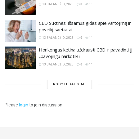
13 BALANDŽIO, 2023
0
11
CBD Suktinės: Išsamus gidas apie vartojimą ir
poveikį sveikatai
13 BALANDŽIO, 2023
0
11
Honkongas ketina uždrausti CBD ir pavadinti jį
„pavojingu narkotiku”
13 BALANDŽIO, 2023
0
11
RODYTI DAUGIAU
Please
login
to join discussion