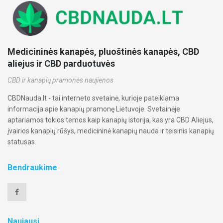
Medicininės kanapės, pluoštinės kanapės, CBD
aliejus ir CBD parduotuvės
CBD ir kanapių pramonės naujienos
CBDNauda.lt - tai interneto svetainė, kurioje pateikiama
informacija apie kanapių pramonę Lietuvoje. Svetainėje
aptariamos tokios temos kaip kanapių istorija, kas yra CBD Aliejus,
įvairios kanapių rūšys, medicininė kanapių nauda ir teisinis kanapių
statusas.
Bendraukime
Naujausi