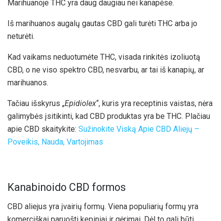
Marihuanoje THC yra daug daugiau nei kanapėse.
Iš marihuanos augalų gautas CBD gali turėti THC arba jo
neturėti.
Kad vaikams neduotumėte THC, visada rinkitės izoliuotą
CBD, o ne viso spektro CBD, nesvarbu, ar tai iš kanapių, ar
marihuanos.
Tačiau išskyrus „
Epidiolex
“, kuris yra receptinis vaistas, nėra
galimybės įsitikinti, kad CBD produktas yra be THC. Plačiau
apie CBD skaitykite:
Sužinokite Viską Apie CBD Aliejų –
Poveikis, Nauda, Vartojimas
Kanabinoido CBD formos
CBD aliejus yra įvairių formų. Viena populiarių formų yra
komerciškai paruošti kepiniai ir gėrimai. Dėl to gali būti