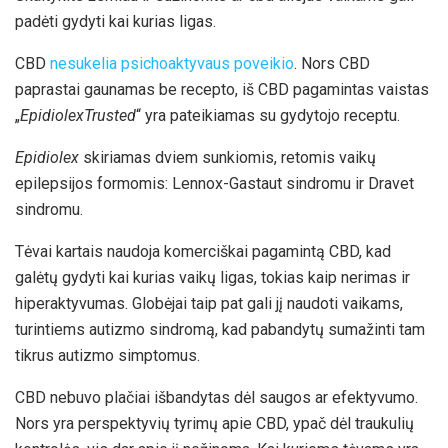
padėti gydyti kai kurias ligas.
CBD
nesukelia psichoaktyvaus poveikio
. Nors CBD
paprastai gaunamas be recepto, iš CBD pagamintas vaistas
„
EpidiolexTrusted
“ yra pateikiamas su gydytojo receptu.
Epidiolex
skiriamas dviem sunkiomis, retomis vaikų
epilepsijos formomis: Lennox-Gastaut sindromu ir Dravet
sindromu.
Tėvai kartais naudoja komerciškai pagamintą CBD, kad
galėtų gydyti kai kurias vaikų ligas, tokias kaip nerimas ir
hiperaktyvumas. Globėjai taip pat gali jį naudoti vaikams,
turintiems autizmo sindromą, kad pabandytų sumažinti tam
tikrus autizmo simptomus.
CBD nebuvo plačiai išbandytas dėl saugos ar efektyvumo.
Nors yra perspektyvių tyrimų apie CBD, ypač dėl traukulių