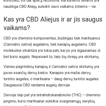
kontrolės, vis dar apie jį nežinoma. Kai kuriems tėvams yra
naudinga CBD Aliejų suteikti savo vaikams, kitiems – ne.
Kas yra CBD Aliejus ir ar jis saugus
vaikams?
CBD yra cheminis komponentas, būdingas tiek marihuanos
(
Cannabis sativa
) augalams, tiek kanapių augalams. CBD
molekulinė struktūra yra tokia pati, kai jis yra išgaunamas iš
bet kurio augalo. Nepaisant to, tarp šių dviejų yra skirtumų.
Vienas pagrindinių kanapių ir
Cannabis sativa
skirtumų yra
juose esančių dervų kiekis. Kanapės yra mažai dervų
turintis augalas, o marihuana – daug dervų turintis augalas.
Daugiausia CBD randama augalų dervoje.
Dervoje taip pat yra tetrahidrokanabinolio (THC) – cheminio
junginio, kuris marihuanai suteikia svaiginamųjų savybių.