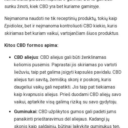
sunku žinoti, kiek CBD yra bet kuriame gaminyje.
Neįmanoma naudoti ne tik receptinių produktų, tokių kaip
Epidiolex
, bet ir neįmanoma kontroliuoti CBD kiekio, kuris
skiriamas bet kuriam vaikui, vartojančiam šiuos produktus.
Kitos CBD formos apima:
CBD aliejus
: CBD aliejus gali būti ženklinamas
keliomis pusėmis. Paprastai jis skiriamas po vartoti
liežuviu, taip pat galima įsigyti kapsulės pavidalu. CBD
aliejus turi savitą, žemišką skonį ir poskonį, kuris
daugeliui vaikų gali nepatikti. Jis taip pat tiekiamas
kaip kvapnusis aliejus. Prieš duodami CBD aliejų savo
vaikui, aptarkite visą galimą riziką su savo gydytoju.
Guminukai:
CBD užplikytos gumos gali padėti jums
panaikinti prieštaravimus dėl aliejaus. Kadangi jų
skonis kaip saldainių, būtinai laikykite guminukus ten,