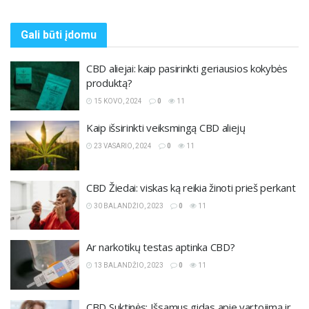
Gali būti
įdomu
CBD aliejai: kaip pasirinkti geriausios kokybės
produktą?
15 KOVO, 2024
0
11
Kaip išsirinkti veiksmingą CBD aliejų
23 VASARIO, 2024
0
11
CBD Žiedai: viskas ką reikia žinoti prieš perkant
30 BALANDŽIO, 2023
0
11
Ar narkotikų testas aptinka CBD?
13 BALANDŽIO, 2023
0
11
CBD Suktinės: Išsamus gidas apie vartojimą ir