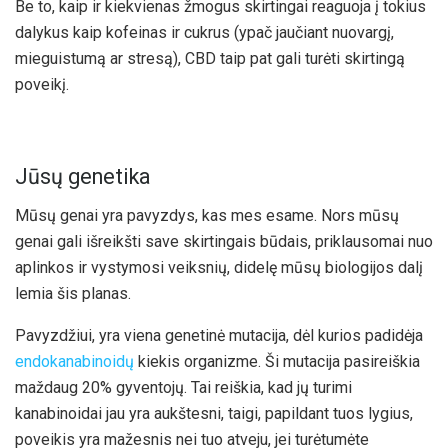
Be to, kaip ir kiekvienas žmogus skirtingai reaguoja į tokius
dalykus kaip kofeinas ir cukrus (ypač jaučiant nuovargį,
mieguistumą ar stresą), CBD taip pat gali turėti skirtingą
poveikį.
Jūsų genetika
Mūsų genai yra pavyzdys, kas mes esame. Nors mūsų
genai gali išreikšti save skirtingais būdais, priklausomai nuo
aplinkos ir vystymosi veiksnių, didelę mūsų biologijos dalį
lemia šis planas.
Pavyzdžiui, yra viena genetinė mutacija, dėl kurios padidėja
endokanabinoidų
kiekis organizme. Ši mutacija pasireiškia
maždaug 20% ​​gyventojų. Tai reiškia, kad jų turimi
kanabinoidai jau yra aukštesni, taigi, papildant tuos lygius,
poveikis yra mažesnis nei tuo atveju, jei turėtumėte