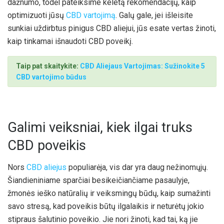
dažnumo, todėl pateiksime keletą rekomendacijų, kaip
optimizuoti jūsų
CBD vartojimą
. Galų gale, jei išleisite
sunkiai uždirbtus pinigus CBD aliejui, jūs esate vertas žinoti,
kaip tinkamai išnaudoti CBD poveikį.
Taip pat skaitykite:
CBD Aliejaus Vartojimas: Sužinokite 5
CBD vartojimo būdus
Galimi veiksniai, kiek ilgai truks
CBD poveikis
Nors
CBD aliejus
populiarėja, vis dar yra daug nežinomųjų.
Šiandieniniame sparčiai besikeičiančiame pasaulyje,
žmonės ieško natūralių ir veiksmingų būdų, kaip sumažinti
savo stresą, kad poveikis būtų ilgalaikis ir neturėtų jokio
stipraus šalutinio poveikio. Jie nori žinoti, kad tai, ką jie