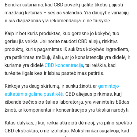
Bendrai sutariama, kad CBD poveikį galite tikėtis pajusti
maždaug keturias – šešias valandas. Yra daugybė variacijų,
ir šis diapazonas yra rekomendacija, o ne taisyklė.
Kaip ir bet kuris produktas, kuo geresnė jo kokybė, tuo
geriau jis veikia. Jei norite naudoti CBD aliejų, rinkitės
produktą, kuris pagamintas iš aukštos kokybės ingredientų,
yra patikrintas trečiųjų šalių, ar jo konsistencija yra didelė, ir
kuriame yra didelė
CBD koncentracija
, tai reiškia, kad
turėsite ilgalaikes ir labiau pastebimas patirtis.
Rinkoje yra daug skirtumų, ir sunku žinoti, ar
gamintojo
etiketėmis galima pasitikėti
. CBD aliejaus pirkimas, kurį
išbandė trečiosios šalies laboratorija, yra vienintelis būdas
žinoti, ar komponentai ir koncentracijos yra tiksliai nurodyti.
Kitas dalykas, į kurį reikia atkreipti dėmesį, yra pilno spektro
CBD ekstraktas, o ne izoliatas. Mokslininkai sugalvoja, kad