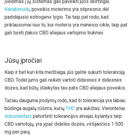
įvedimas į jų sistemas gali paveikti juos skirtingai.
Kanabinoidų
poveikis moterims yra stipresnis dėl
padidėjusio estrogeno lygio. Tai taip pat rodo, kad
priklausomai nuo to, kur moteris yra mėnesio cikle, taip pat
gali turėti įtakos CBD aliejaus vartojimo trukmei.
Jūsų įpročiai
Kaip ir bet kuri kita medžiaga, jūs galite sukurti toleranciją
CBD. Todėl jums gali reikėti vartoti didesnes ir didesnes
dozes, kad būtų išlaikytas tas pats CBD aliejaus poveikis.
Tačiau dauguma įrodymų rodo, kad ši tolerancija yra labiau
būdinga augalų rūšims, kurių
THC
yra aukštas. Vieninteliai
dokumentais
patvirtinti tolerancijos atvejai, kylantys tarp
CBD vartotojų, yra ypač didelės dozės, viršijančios 1 500
mg per parą.