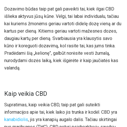
Dozavimo būdas taip pat gali paveikti tai, kiek ilgai CBD
išlieka aktyvus jūsų kūne. Vėlgi, tai labai individualu, tačiau
kai kuriems žmonėms geriau vartoti didelę dozę vieną ar du
kartus per dieną. Kitiems geriau vartoti mažesnes dozes,
daugiau kartų per dieną. Svarbiausia yra klausytis savo
kūno ir koreguoti dozavimą, kol rasite tai, kas jums tinka.
Pradėdami šią „kelionę”, galbūt norėsite vesti žurnalą,
nurodydami dozės laiką, kiek išgėrėte ir kaip jaučiatės kas
valandą.
Kaip veikia CBD
Supratimas, kaip veikia CBD, taip pat gali suteikti
informacijos apie tai, kiek laiko jis trunka ir kodėl. CBD yra
kanabidiolis
, jis yra kanapių augalo dalis. Tačiau skirtingai
nuo marihuanos (THC), CBD neturi psichoaktyvių savybių,