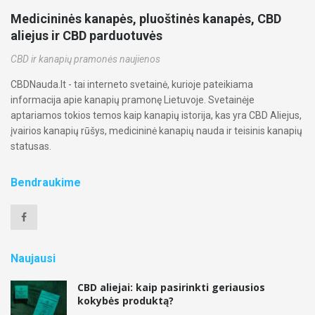
Medicininės kanapės, pluoštinės kanapės, CBD
aliejus ir CBD parduotuvės
CBD ir kanapių pramonės naujienos
CBDNauda.lt - tai interneto svetainė, kurioje pateikiama
informacija apie kanapių pramonę Lietuvoje. Svetainėje
aptariamos tokios temos kaip kanapių istorija, kas yra CBD Aliejus,
įvairios kanapių rūšys, medicininė kanapių nauda ir teisinis kanapių
statusas.
Bendraukime
Naujausi
CBD aliejai: kaip pasirinkti geriausios
kokybės produktą?