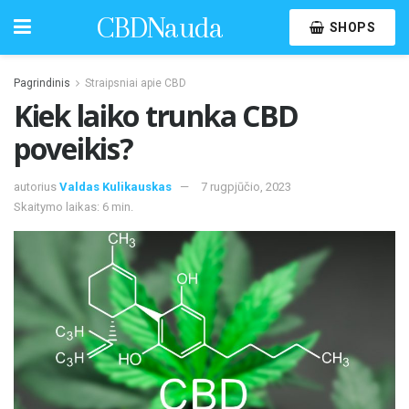
CBDNauda
SHOPS
Pagrindinis
Straipsniai apie CBD
Kiek laiko trunka CBD
poveikis?
autorius
Valdas Kulikauskas
7 rugpjūčio, 2023
Skaitymo laikas: 6 min.