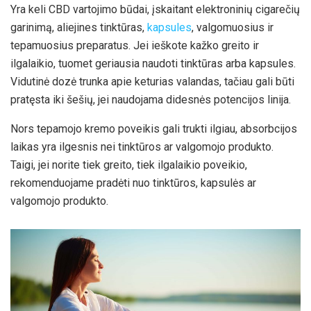
Yra keli CBD vartojimo būdai, įskaitant elektroninių cigarečių
garinimą, aliejines tinktūras,
kapsules
, valgomuosius ir
tepamuosius preparatus. Jei ieškote kažko greito ir
ilgalaikio, tuomet geriausia naudoti tinktūras arba kapsules.
Vidutinė dozė trunka apie keturias valandas, tačiau gali būti
pratęsta iki šešių, jei naudojama didesnės potencijos linija.
Nors tepamojo kremo poveikis gali trukti ilgiau, absorbcijos
laikas yra ilgesnis nei tinktūros ar valgomojo produkto.
Taigi, jei norite tiek greito, tiek ilgalaikio poveikio,
rekomenduojame pradėti nuo tinktūros, kapsulės ar
valgomojo produkto.