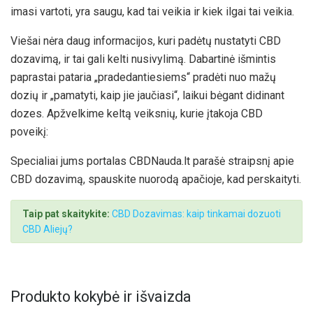
imasi vartoti, yra saugu, kad tai veikia ir kiek ilgai tai veikia.
Viešai nėra daug informacijos, kuri padėtų nustatyti CBD
dozavimą, ir tai gali kelti nusivylimą. Dabartinė išmintis
paprastai pataria „pradedantiesiems“ pradėti nuo mažų
dozių ir „pamatyti, kaip jie jaučiasi“, laikui bėgant didinant
dozes. Apžvelkime keltą veiksnių, kurie įtakoja CBD
poveikį:
Specialiai jums portalas CBDNauda.lt parašė straipsnį apie
CBD dozavimą, spauskite nuorodą apačioje, kad perskaityti.
Taip pat skaitykite:
CBD Dozavimas: kaip tinkamai dozuoti
CBD Aliejų?
Produkto kokybė ir išvaizda