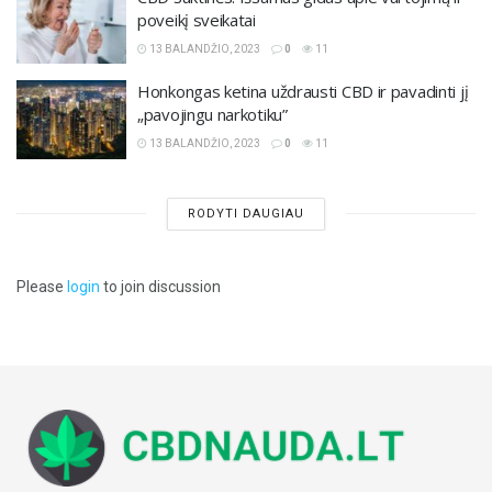
poveikį sveikatai
13 BALANDŽIO, 2023
0
11
Honkongas ketina uždrausti CBD ir pavadinti jį
„pavojingu narkotiku”
13 BALANDŽIO, 2023
0
11
RODYTI DAUGIAU
Please
login
to join discussion