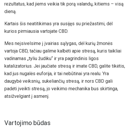
rezultatus, kad jiems veikia tik porą valandų, kitiems – visą
dieną.
Kartais šis neatitikimas yra susijęs su priežastimi, dėl
kurios pirmiausia vartojate CBD.
Mes neįsivelsime į įvairias sąlygas, dėl kurių žmonės
vartoja CBD, tačiau galime kalbėti apie stresą, kuris taikliai
vadinamas „tyliu žudiku“ ir yra pagrindinis ligos
katalizatorius. Jei jaučiate stresą ir imate CBD, galite tikėtis,
kad jus nugalės euforija, ir tai nebūtinai yra realu. Yra
daugybė veiksnių, sukeliančių stresą, ir nors CBD gali
padėti įveikti stresą, jo veikimo mechanika bus skirtinga,
atsižvelgiant į asmenį.
Vartojimo būdas