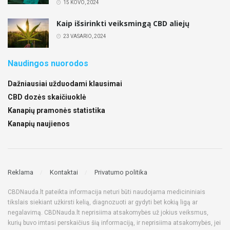
15 KOVO, 2024
Kaip išsirinkti veiksmingą CBD aliejų
23 VASARIO, 2024
Naudingos nuorodos
Dažniausiai užduodami klausimai
CBD dozės skaičiuoklė
Kanapių pramonės statistika
Kanapių naujienos
Reklama
Kontaktai
Privatumo politika
CBDNauda.lt pateikta informacija neturi būti naudojama medicininiais
tikslais siekiant užkirsti kelią, diagnozuoti ar gydyti bet kokią ligą ar
negalavimą. CBDNauda.lt neprisiima atsakomybės už jokius veiksmus,
kurių buvo imtasi perskaičius šią informaciją, ir neprisiima atsakomybės, jei