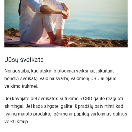
Jūsų sveikata
Nenuostabu, kad atskiri biologiniai veiksniai, įskaitant
bendrą sveikatą, vaidina svarbų vaidmenį CBD aliejaus
veikimo trukmei.
Jei kovojate dėl sveikatos sutrikimo, į CBD galite reaguoti
skirtingai. Jei kada sirgote, galite iš pradžių patvirtinti, kad
įvairių maisto produktų, gėrimų ar papildų vartojimas gali jus
veikti kitaip.