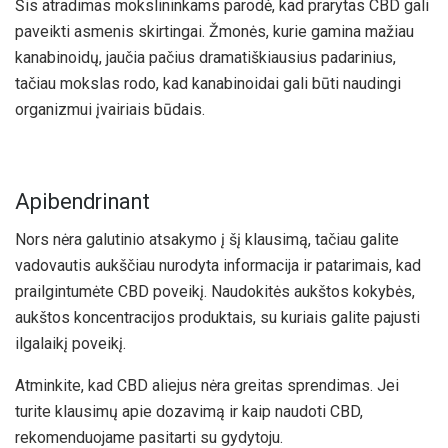
Šis atradimas mokslininkams parodė, kad prarytas CBD gali
paveikti asmenis skirtingai. Žmonės, kurie gamina mažiau
kanabinoidų, jaučia pačius dramatiškiausius padarinius,
tačiau mokslas rodo, kad kanabinoidai gali būti naudingi
organizmui įvairiais būdais.
Apibendrinant
Nors nėra galutinio atsakymo į šį klausimą, tačiau galite
vadovautis aukščiau nurodyta informacija ir patarimais, kad
prailgintumėte CBD poveikį. Naudokitės aukštos kokybės,
aukštos koncentracijos produktais, su kuriais galite pajusti
ilgalaikį poveikį.
Atminkite, kad CBD aliejus nėra greitas sprendimas. Jei
turite klausimų apie dozavimą ir kaip naudoti CBD,
rekomenduojame pasitarti su gydytoju.