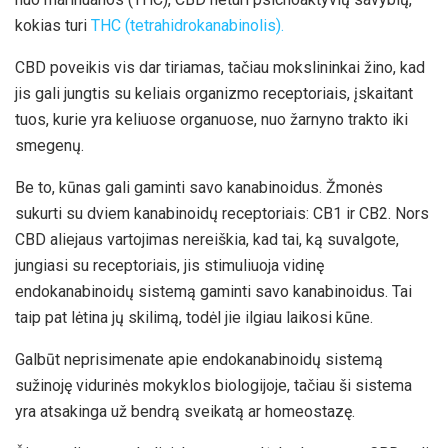
kokias turi
THC (tetrahidrokanabinolis).
CBD poveikis vis dar tiriamas, tačiau mokslininkai žino, kad
jis gali jungtis su keliais organizmo receptoriais, įskaitant
tuos, kurie yra keliuose organuose, nuo žarnyno trakto iki
smegenų.
Be to, kūnas gali gaminti savo kanabinoidus. Žmonės
sukurti su dviem kanabinoidų receptoriais: CB1 ir CB2. Nors
CBD aliejaus vartojimas nereiškia, kad tai, ką suvalgote,
jungiasi su receptoriais, jis stimuliuoja vidinę
endokanabinoidų sistemą gaminti savo kanabinoidus. Tai
taip pat lėtina jų skilimą, todėl jie ilgiau laikosi kūne.
Galbūt neprisimenate apie endokanabinoidų sistemą
sužinoję vidurinės mokyklos biologijoje, tačiau ši sistema
yra atsakinga už bendrą sveikatą ar homeostazę.