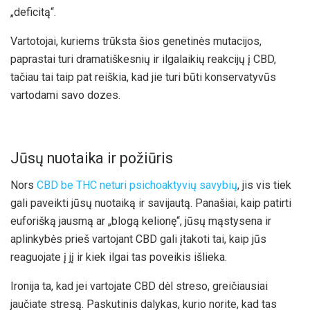
„deficitą“.
Vartotojai, kuriems trūksta šios genetinės mutacijos,
paprastai turi dramatiškesnių ir ilgalaikių reakcijų į CBD,
tačiau tai taip pat reiškia, kad jie turi būti konservatyvūs
vartodami savo dozes.
Jūsų nuotaika ir požiūris
Nors
CBD be THC neturi psichoaktyvių savybių
, jis vis tiek
gali paveikti jūsų nuotaiką ir savijautą. Panašiai, kaip patirti
euforišką jausmą ar „blogą kelionę“, jūsų mąstysena ir
aplinkybės prieš vartojant CBD gali įtakoti tai, kaip jūs
reaguojate į jį ir kiek ilgai tas poveikis išlieka.
Ironija ta, kad jei vartojate CBD dėl streso, greičiausiai
jaučiate stresą. Paskutinis dalykas, kurio norite, kad tas