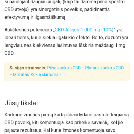
sunaudojant daugiau augalų (kaip tai daroma pilno spektro
CBD atveju), yra sinergetinis poveikis, padidinantis
efektyvumą ir ilgaamžiškumą.
Aukštesnės potencijos „
CBD Aliejus 1 000 mg (10%)
” yra
ideali tiems, kurie siekia ilgalaikio efekto. Be to, dozuoti yra
lengviau, nes kiekvienas lašintuvas išskiria maždaug 1 mg
CBD.
Susijęs straipsnis:
Pilno spektro CBD – Plataus spektro CBD
– Izoliatas: Kokie skirtumai?
Jūsų tikslai
Kai kurie žmonės pirmą kartą išbandydami pastebi teigiamą
CBD poveikį, kiti komentuoja, kad prireikė savaičių, kol jie
pajautė rezultatus. Kai kurie žmonės komentuoja savo