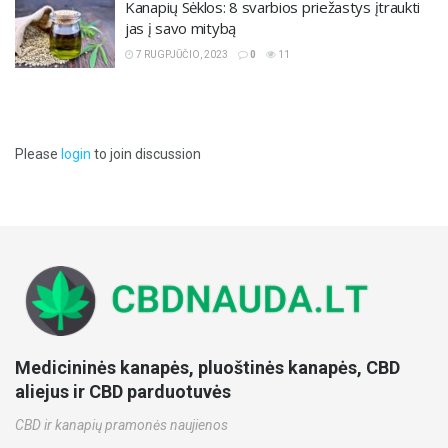
Kanapių Sėklos: 8 svarbios priežastys įtraukti
jas į savo mitybą
7 RUGPJŪČIO, 2023
0
11
Please
login
to join discussion
Medicininės kanapės, pluoštinės kanapės, CBD
aliejus ir CBD parduotuvės
CBD ir kanapių pramonės naujienos