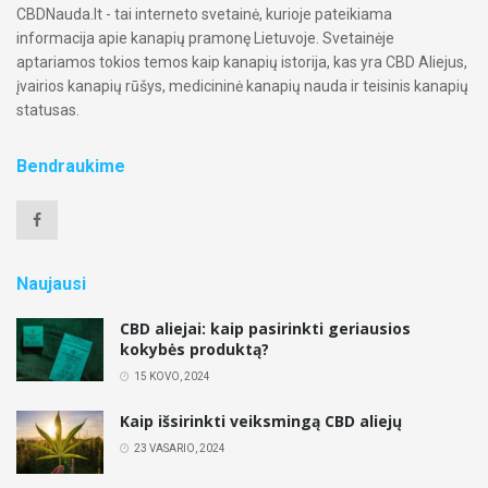
CBDNauda.lt - tai interneto svetainė, kurioje pateikiama
informacija apie kanapių pramonę Lietuvoje. Svetainėje
aptariamos tokios temos kaip kanapių istorija, kas yra CBD Aliejus,
įvairios kanapių rūšys, medicininė kanapių nauda ir teisinis kanapių
statusas.
Bendraukime
Naujausi
CBD aliejai: kaip pasirinkti geriausios
kokybės produktą?
15 KOVO, 2024
Kaip išsirinkti veiksmingą CBD aliejų
23 VASARIO, 2024