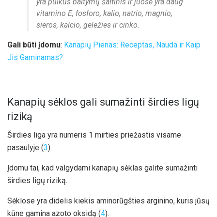
yra puikus baltymų šaltinis ir juose yra daug
vitamino E, fosforo, kalio, natrio, magnio,
sieros, kalcio, geležies ir cinko.
Gali būti įdomu
:
Kanapių Pienas: Receptas, Nauda ir Kaip
Jis Gaminamas?
Kanapių sėklos gali sumažinti širdies ligų
riziką
Širdies liga yra numeris 1 mirties priežastis visame
pasaulyje (
3
).
Įdomu tai, kad valgydami kanapių sėklas galite sumažinti
širdies ligų riziką.
Sėklose yra didelis kiekis aminorūgšties arginino, kuris jūsų
kūne gamina azoto oksidą (
4
).