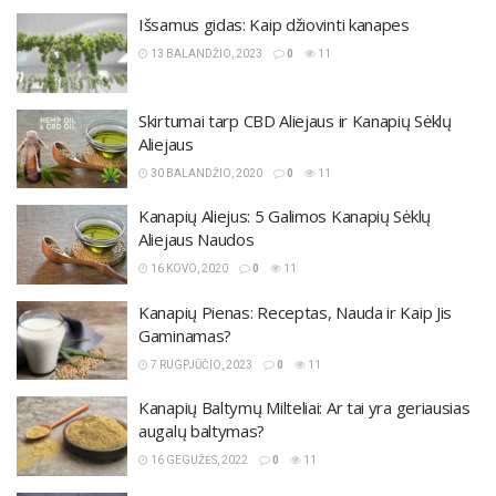
Išsamus gidas: Kaip džiovinti kanapes
13 BALANDŽIO, 2023
0
11
Skirtumai tarp CBD Aliejaus ir Kanapių Sėklų
Aliejaus
30 BALANDŽIO, 2020
0
11
Kanapių Aliejus: 5 Galimos Kanapių Sėklų
Aliejaus Naudos
16 KOVO, 2020
0
11
Kanapių Pienas: Receptas, Nauda ir Kaip Jis
Gaminamas?
7 RUGPJŪČIO, 2023
0
11
Kanapių Baltymų Milteliai: Ar tai yra geriausias
augalų baltymas?
16 GEGUŽĖS, 2022
0
11