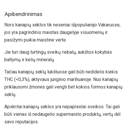
Apibendrinimas
Nors kanapių sėklos tik neseniai išpopuliarėjo Vakaruose,
jos yra pagrindinis maistas daugelyje visuomenių ir
pasižymi puikia maistine verte.
Jie turi daug turtingų sveikų riebalų, aukštos kokybės
baltymų ir kelių mineralų.
Tačiau kanapių sėklų lukštuose gali būti nedidelis kiekis
THC (<0,3%), aktyvaus junginio marihuanoje. Nuo kanapių
priklausomi žmonės gali vengti bet kokios formos kanapių
sėklų.
Apskritai kanapių sėklos yra nepaprastai sveikos. Tai gali
būti vienas iš nedaugelio supermaisto produktų, vertų dėl
savo reputacijos.