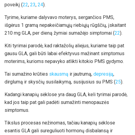
poveikį (
22
,
23
,
24
).
Tyrime, kuriame dalyvavo moterys, sergančios PMS,
išgėrus 1 gramą nepakeičiamųjų riebiųjų rūgščių, įskaitant
210 mg GLA, per dieną žymiai sumažėjo simptomai (
22
).
Kiti tyrimai parodė, kad raktažolių aliejus, kuriame taip pat
gausu GLA, gali būti labai efektyvus mažinant simptomus
moterims, kurioms nepavyko atlikti kitokio PMS gydymo.
Tai sumažino krūties
skausmą
ir jautrumą,
depresiją
,
dirglumą ir skysčių susilaikymą, susijusius su PMS (
25
).
Kadangi kanapių sėklose yra daug GLA, keli tyrimai parodė,
kad jos taip pat gali padėti sumažinti menopauzės
simptomus.
Tikslus procesas nežinomas, tačiau kanapių sėklose
esantis GLA gali sureguliuoti hormonų disbalansą ir