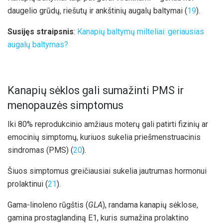
daugelio grūdų, riešutų ir ankštinių augalų baltymai (
19
).
Susijęs straipsnis
:
Kanapių baltymų milteliai: geriausias
augalų baltymas?
Kanapių sėklos gali sumažinti PMS ir
menopauzės simptomus
Iki 80% reprodukcinio amžiaus moterų gali patirti fizinių ar
emocinių simptomų, kuriuos sukelia priešmenstruacinis
sindromas (PMS) (
20
).
Šiuos simptomus greičiausiai sukelia jautrumas hormonui
prolaktinui (
21
).
Gama-linoleno rūgštis (
GLA
), randama kanapių sėklose,
gamina prostaglandiną E1, kuris sumažina prolaktino