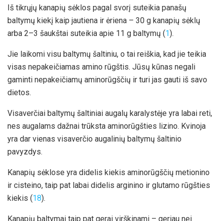
Iš tikrųjų kanapių sėklos pagal svorį suteikia panašų
baltymų kiekį kaip jautiena ir ėriena – 30 g kanapių sėklų
arba 2–3 šaukštai suteikia apie 11 g baltymų (
1
).
Jie laikomi visu baltymų šaltiniu, o tai reiškia, kad jie teikia
visas nepakeičiamas amino rūgštis. Jūsų kūnas negali
gaminti nepakeičiamų aminorūgščių ir turi jas gauti iš savo
dietos.
Visaverčiai baltymų šaltiniai augalų karalystėje yra labai reti,
nes augalams dažnai trūksta aminorūgšties lizino. Kvinoja
yra dar vienas visaverčio augalinių baltymų šaltinio
pavyzdys.
Kanapių sėklose yra didelis kiekis aminorūgščių metionino
ir cisteino, taip pat labai didelis arginino ir glutamo rūgšties
kiekis (
18
).
Kanapių baltymai taip pat gerai virškinami – geriau nei