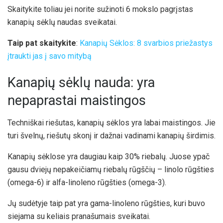
Skaitykite toliau jei norite sužinoti 6 mokslo pagrįstas
kanapių sėklų naudas sveikatai.
Taip pat skaitykite
:
Kanapių Sėklos: 8 svarbios priežastys
įtraukti jas į savo mitybą
Kanapių sėklų nauda: yra
nepaprastai maistingos
Techniškai riešutas, kanapių sėklos yra labai maistingos. Jie
turi švelnų, riešutų skonį ir dažnai vadinami kanapių širdimis.
Kanapių sėklose yra daugiau kaip 30% riebalų. Juose ypač
gausu dviejų nepakeičiamų riebalų rūgščių – linolo rūgšties
(omega-6) ir alfa-linoleno rūgšties (omega-3).
Jų sudėtyje taip pat yra gama-linoleno rūgšties, kuri buvo
siejama su keliais pranašumais sveikatai.