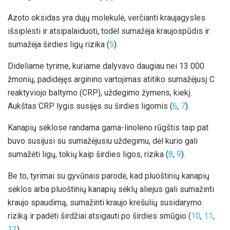
Azoto oksidas yra dujų molekulė, verčianti kraujagysles
išsiplėsti ir atsipalaiduoti, todėl sumažėja kraujospūdis ir
sumažėja širdies ligų rizika (
5
).
Dideliame tyrime, kuriame dalyvavo daugiau nei 13 000
žmonių, padidėjęs arginino vartojimas atitiko sumažėjusį C
reaktyviojo baltymo (CRP), uždegimo žymens, kiekį.
Aukštas CRP lygis susijęs su širdies ligomis (
6
,
7
).
Kanapių sėklose randama gama-linoleno rūgštis taip pat
buvo susijusi su sumažėjusiu uždegimu, dėl kurio gali
sumažėti ligų, tokių kaip širdies ligos, rizika (
8
,
9
).
Be to, tyrimai su gyvūnais parodė, kad pluoštinių kanapių
sėklos arba pluoštinių kanapių sėklų aliejus gali sumažinti
kraujo spaudimą, sumažinti kraujo krešulių susidarymo
riziką ir padėti širdžiai atsigauti po širdies smūgio (
10
,
11
,
12
).