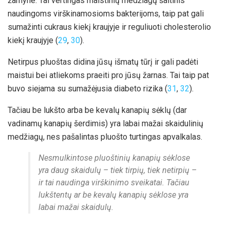
žarnyne. Tai vertingas maistinių medžiagų šaltinis
naudingoms virškinamosioms bakterijoms, taip pat gali
sumažinti cukraus kiekį kraujyje ir reguliuoti cholesterolio
kiekį kraujyje (
29
,
30
).
Netirpus pluoštas didina jūsų išmatų tūrį ir gali padėti
maistui bei atliekoms praeiti pro jūsų žarnas. Tai taip pat
buvo siejama su sumažėjusia diabeto rizika (
31
,
32
).
Tačiau be lukšto arba be kevalų kanapių sėklų (dar
vadinamų kanapių šerdimis) yra labai mažai skaidulinių
medžiagų, nes pašalintas pluošto turtingas apvalkalas.
Nesmulkintose pluoštinių kanapių sėklose
yra daug skaidulų – tiek tirpių, tiek netirpių –
ir tai naudinga virškinimo sveikatai. Tačiau
lukštentų ar be kevalų kanapių sėklose yra
labai mažai skaidulų.