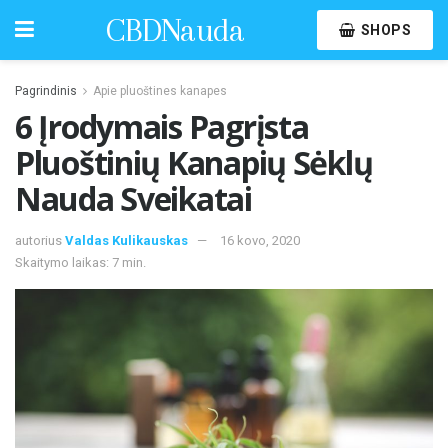
CBDNauda
SHOPS
Pagrindinis
Apie pluoštines kanapes
6 Įrodymais Pagrįsta
Pluoštinių Kanapių Sėklų
Nauda Sveikatai
autorius
Valdas Kulikauskas
16 kovo, 2020
Skaitymo laikas: 7 min.