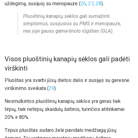
uždegimą, susijusį su menopauze (
26
,
27
,
28
).
Pluoštinių kanapių sėklos gali sumažinti
simptomus, susijusius su PMS ir menopauze,
nes joje gausu gama-linolo rūgšties (GLA).
Visos pluoštinių kanapių sėklos gali padėti
virškinti
Pluoštas yra svarbi jūsų dietos dalis ir susijęs su geresne
virškinimo sveikata (
29
).
Nesmulkintos pluoštinių kanapių sėklos yra geras tiek
tirpių, tiek netirpių skaidulų šaltinis, turinčios atitinkamai
20% ir 80%.
Tirpus pluoštas sudaro želė pavidalo medžiagą jūsų