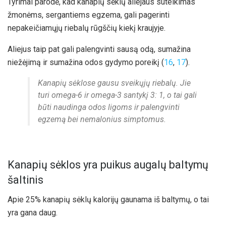
Tyrimai parodė, kad kanapių sėklų aliejaus suteikimas
žmonėms, sergantiems egzema, gali pagerinti
nepakeičiamųjų riebalų rūgščių kiekį kraujyje.
Aliejus taip pat gali palengvinti sausą odą, sumažina
niežėjimą ir sumažina odos gydymo poreikį (
16
,
17
).
Kanapių sėklose gausu sveikųjų riebalų. Jie
turi omega-6 ir omega-3 santykį 3: 1, o tai gali
būti naudinga odos ligoms ir palengvinti
egzemą bei nemalonius simptomus.
Kanapių sėklos yra puikus augalų baltymų
šaltinis
Apie 25% kanapių sėklų kalorijų gaunama iš baltymų, o tai
yra gana daug.