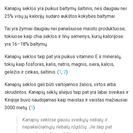
Kanapių sėklos yra puikus baltymų šaltinis, nes daugiau nei
25% visų jų kalorijų sudaro aukštos kokybės baltymai.
Tai yra žymiai daugiau nei panašiuose maisto produktuose,
tokiuose kaip chia sėklos ir linų sėmenys, kurių kalorijose
yra 16–18% baltymų.
Kanapių sėklos taip pat yra puikus vitamino E ir mineralų,
tokių kaip fosforas, kalis, natris, magnis, siera, kalcis,
geležis ir cinkas, šaltinis. (
1
,
2
)
Kanapių sėklos gali būti vartojamos žalios, virtos arba
skrudintos. Kanapių sėklų aliejus taip pat yra labai sveikas ir
Kinijoje buvo naudojamas kaip maistas ir vaistas mažiausiai
3000 metų. (
1
)
Kanapių sėklose gausu sveikųjų riebalų ir
nepakeičiamųjų riebalų rūgščių. Jie taip pat