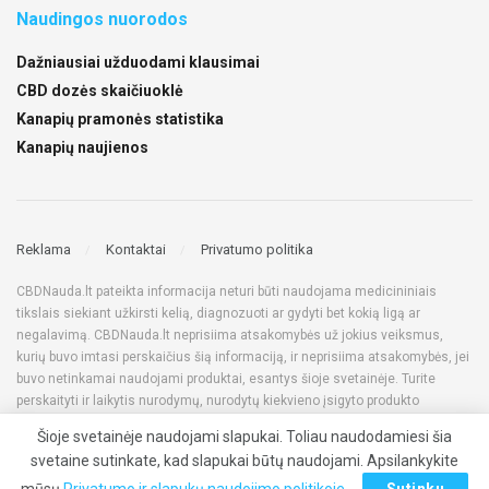
Naudingos nuorodos
Dažniausiai užduodami klausimai
CBD dozės skaičiuoklė
Kanapių pramonės statistika
Kanapių naujienos
Reklama
Kontaktai
Privatumo politika
CBDNauda.lt pateikta informacija neturi būti naudojama medicininiais
tikslais siekiant užkirsti kelią, diagnozuoti ar gydyti bet kokią ligą ar
negalavimą. CBDNauda.lt neprisiima atsakomybės už jokius veiksmus,
kurių buvo imtasi perskaičius šią informaciją, ir neprisiima atsakomybės, jei
buvo netinkamai naudojami produktai, esantys šioje svetainėje. Turite
perskaityti ir laikytis nurodymų, nurodytų kiekvieno įsigyto produkto
etiketėje. Prieš naudodami bet kokius produktus, kuriuos matote šioje
Šioje svetainėje naudojami slapukai. Toliau naudodamiesi šia
svetainėje, visada pasitarkite su gydytoju, taip pat įsitikinkite jų teisėtumu
svetaine sutinkate, kad slapukai būtų naudojami. Apsilankykite
savo šalyje. Visos teisės saugomos © 2022 CBDNauda.lt